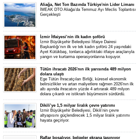
Aliağa, Net Ton Bazında Türkiye'nin Lider Limanı
İMEAK DTO Aliağa’da Temmuz Ayı Meclis Toplantısı
Gerçekleşti
İzmir İtfaiyesi’nin ilk kadın şoförü
İzmir Büyükşehir Belediyesi İtfaiye Dairesi
Başkanlığı’nın ilk ve tek kadın şoförü 24 yaşındaki
Ayet Kütükbaş, tonlarca ağırlıktaki itfaiye araçlarıyla
yangın ve kurtarma operasyonlarına koşuyor.
Tütün ihracatı 2026'nın ilk yarısında 489 milyon
dolara ulaştı
Ege Tütün İhracatçıları Birliği, küresel ekonomik
belirsizlikler ve artan maliyetlere rağmen 2026'nın ilk
altı ayında ihracatını yüzde 4 artırarak 489 milyon
dolara çıkardı ve istikrarlı büyümesini sürdürdü.
Dikili’ye 1,5 milyar liralık çevre yatırımı
İzmir Büyükşehir Belediyesi, Dikili’nin çevre
altyapısını güçlendirecek 1,5 milyar liralık yatırımı
hayata geçiriyor.
Raflar boşalıyor, belgeler ekrana taşınıyor