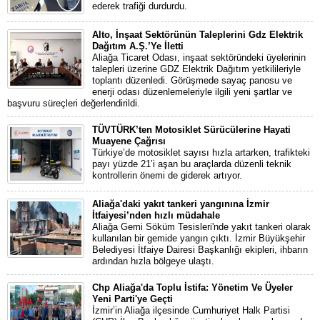
ederek trafiği durdurdu.
Alto, İnşaat Sektörünün Taleplerini Gdz Elektrik
Dağıtım A.Ş.’Ye İletti
Aliağa Ticaret Odası, inşaat sektöründeki üyelerinin
talepleri üzerine GDZ Elektrik Dağıtım yetkilileriyle
toplantı düzenledi. Görüşmede sayaç panosu ve
enerji odası düzenlemeleriyle ilgili yeni şartlar ve
başvuru süreçleri değerlendirildi.
TÜVTÜRK’ten Motosiklet Sürücülerine Hayati
Muayene Çağrısı
Türkiye’de motosiklet sayısı hızla artarken, trafikteki
payı yüzde 21’i aşan bu araçlarda düzenli teknik
kontrollerin önemi de giderek artıyor.
Aliağa'daki yakıt tankeri yangınına İzmir
İtfaiyesi’nden hızlı müdahale
Aliağa Gemi Söküm Tesisleri'nde yakıt tankeri olarak
kullanılan bir gemide yangın çıktı. İzmir Büyükşehir
Belediyesi İtfaiye Dairesi Başkanlığı ekipleri, ihbarın
ardından hızla bölgeye ulaştı.
Chp Aliağa'da Toplu İstifa: Yönetim Ve Üyeler
Yeni Parti'ye Geçti
İzmir’in Aliağa ilçesinde Cumhuriyet Halk Partisi