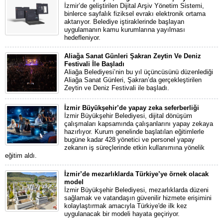
İzmir’de geliştirilen Dijital Arşiv Yönetim Sistemi,
binlerce sayfalık fiziksel evrakı elektronik ortama
aktarıyor. Belediye iştiraklerinde başlayan
uygulamanın kamu kurumlarına yayılması
hedefleniyor.
Aliağa Sanat Günleri Şakran Zeytin Ve Deniz
Festivali İle Başladı
Aliağa Belediyesi’nin bu yıl üçüncüsünü düzenlediği
Aliağa Sanat Günleri, Şakran’da gerçekleştirilen
Zeytin ve Deniz Festivali ile başladı.
İzmir Büyükşehir’de yapay zeka seferberliği
İzmir Büyükşehir Belediyesi, dijital dönüşüm
çalışmaları kapsamında çalışanlarını yapay zekaya
hazırlıyor. Kurum genelinde başlatılan eğitimlerle
bugüne kadar 428 yönetici ve personel yapay
zekanın iş süreçlerinde etkin kullanımına yönelik
eğitim aldı.
İzmir’de mezarlıklarda Türkiye’ye örnek olacak
model
İzmir Büyükşehir Belediyesi, mezarlıklarda düzeni
sağlamak ve vatandaşın güvenilir hizmete erişimini
kolaylaştırmak amacıyla Türkiye'de ilk kez
uygulanacak bir modeli hayata geçiriyor.