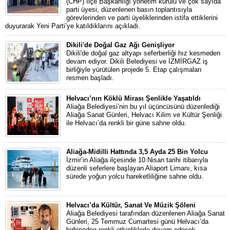
(CHP) İlçe Başkanlığı yönetim kurulu ve çok sayıda
parti üyesi, düzenlenen basın toplantısıyla
görevlerinden ve parti üyeliklerinden istifa ettiklerini
duyurarak Yeni Parti’ye katıldıklarını açıkladı.
Dikili'de Doğal Gaz Ağı Genişliyor
Dikili'de doğal gaz altyapı seferberliği hız kesmeden
devam ediyor. Dikili Belediyesi ve İZMİRGAZ iş
birliğiyle yürütülen projede 5. Etap çalışmaları
resmen başladı.
Helvacı’nın Köklü Mirası Şenlikle Yaşatıldı
Aliağa Belediyesi’nin bu yıl üçüncüsünü düzenlediği
Aliağa Sanat Günleri, Helvacı Kilim ve Kültür Şenliği
ile Helvacı’da renkli bir güne sahne oldu.
Aliağa-Midilli Hattında 3,5 Ayda 25 Bin Yolcu
İzmir’in Aliağa ilçesinde 10 Nisan tarihi itibarıyla
düzenli seferlere başlayan Aliaport Limanı, kısa
sürede yoğun yolcu hareketliliğine sahne oldu.
Helvacı’da Kültür, Sanat Ve Müzik Şöleni
Aliağa Belediyesi tarafından düzenlenen Aliağa Sanat
Günleri, 25 Temmuz Cumartesi günü Helvacı’da
birbirinden renkli etkinliklerle devam edecek.