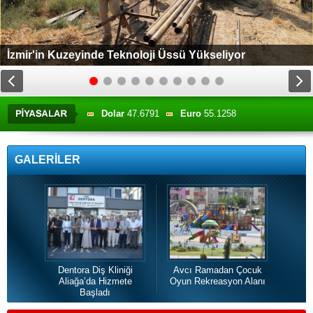
İzmir'in Kuzeyinde Teknoloji Üssü Yükseliyor
Dolar
47.6791
Euro
55.1258
Altın
6659.71
BIST
13779.39
GALERİLER
Dentora Diş Kliniği
Avcı Ramadan Çocuk
Gü
Aliağa’da Hizmete
Oyun Rekreasyon Alanı
Başladı