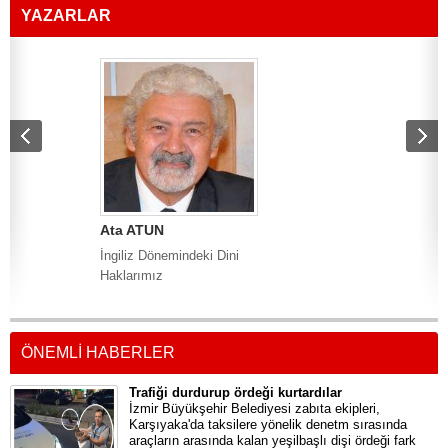
YAZARLAR
Ata ATUN
Engin CİVAN
İngiliz Dönemindeki Dini
Allah Bizi Akdeniz
Haklarımız
İnsanının Ekonomik
Kararlarından Korusun!
ÖNEMLİ HABERLER
Trafiği durdurup ördeği kurtardılar
İzmir Büyükşehir Belediyesi zabıta ekipleri,
Karşıyaka'da taksilere yönelik denetm sırasında
araçların arasında kalan yeşilbaşlı dişi ördeği fark