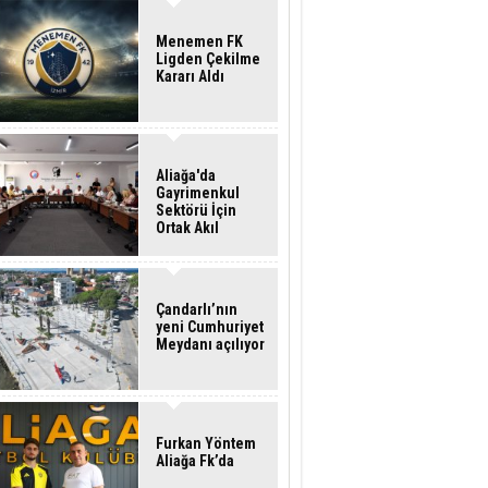
Menemen FK
Ligden Çekilme
Kararı Aldı
Aliağa'da
Gayrimenkul
Sektörü İçin
Ortak Akıl
Buluşması
Çandarlı’nın
yeni Cumhuriyet
Meydanı açılıyor
Furkan Yöntem
Aliağa Fk’da