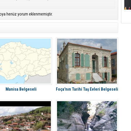
oya henüz yorum eklenmemiştir.
Manisa Belgeseli
Foça'nın Tarihi Taş Evleri Belgeseli