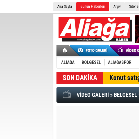
Ana Sayfa
Günün Haberleri
Arşiv
Sitene
ALİAĞA
BÖLGESEL
ALİAĞASPOR
SON DAKİKA
Konut satış
VİDEO GALERİ
»
BELGESEL