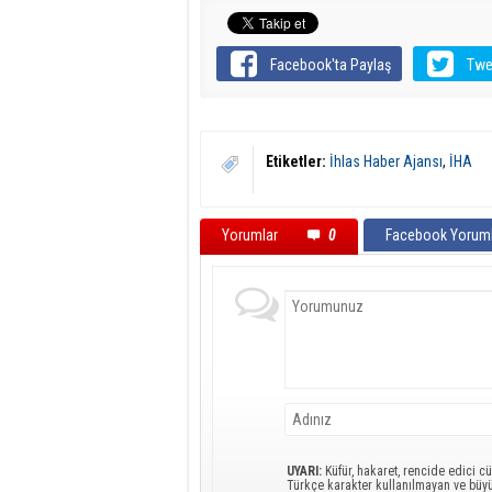
Facebook'ta Paylaş
Twe
Etiketler:
İhlas Haber Ajansı
,
İHA
Yorumlar
0
Facebook Yoruml
UYARI:
Küfür, hakaret, rencide edici cü
Türkçe karakter kullanılmayan ve büy