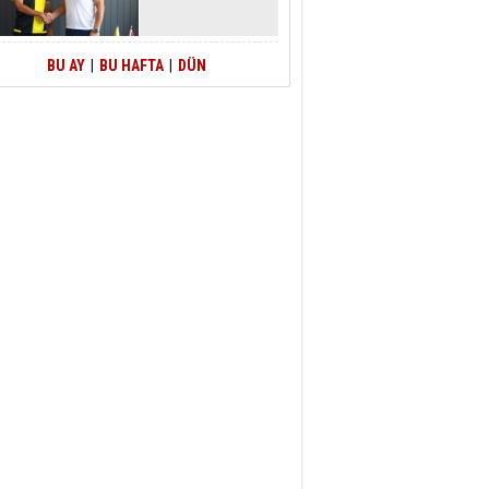
BU AY
|
BU HAFTA
|
DÜN