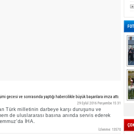
FOT
De
Al
mi gecesi ve sonrasında yaptığı habercilikle büyük başarılara imza attı.
29 Eylül 2016 Perşembe 15:31
 Türk milletinin darbeye karşı duruşunu ve
em de uluslararası basına anında servis ederek
5 Temmuz’da İHA.
ÇO
İzlenme: 13570