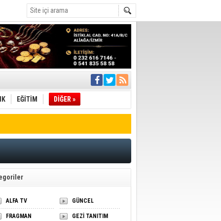
ı
IK
EĞİTİM
DİĞER »
pıldı
 Toplandı
A.Ş.’Ye İletti
Çağrısı
 hızlı müdahale
'ye Geçti
egoriler
ALFA TV
GÜNCEL
FRAGMAN
GEZİ TANITIM