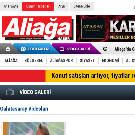
Ana Sayfa
Günün Haberleri
Arşiv
Sitene Ekle
Menemen FK
Aliağa'da G
Çandarlı’n
Furkan Yön
ALİAĞA
BÖLGESEL
ALİAĞASPOR
SİYASET
EKONOMİ
ALIŞ
Chp Aliağa
AK Parti Al
SON DAKİKA
Konut satışları artıyor, fiyatlar 
SOCAR Türk
Trafiği dur
Alto, İnşaa
VİDEO GALERİ
TÜVTÜRK’te
Aliağa'daki
Chp Aliağa'
Galatasaray Videoları
Dikili'de D
Helvacı’nın
Aliağa-Midi