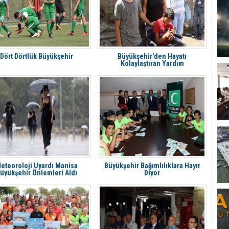
Dört Dörtlük Büyükşehir
Büyükşehir'den Hayatı
Kolaylaştıran Yardım
eteoroloji Uyardı Manisa
Büyükşehir Bağımlılıklara Hayır
üyükşehir Önlemleri Aldı
Diyor