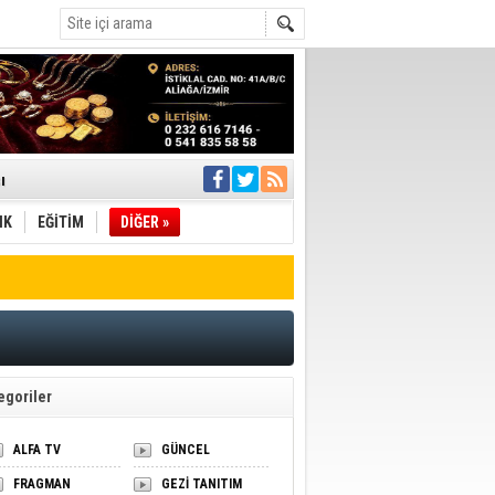
ı
IK
EĞİTİM
DİĞER »
pıldı
 Toplandı
A.Ş.’Ye İletti
Çağrısı
 hızlı müdahale
'ye Geçti
egoriler
ALFA TV
GÜNCEL
FRAGMAN
GEZİ TANITIM