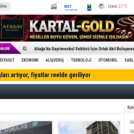
İzmir
27 °C
 Ekle
BIST
13798.82
Altın
6497.3
Dolar
47.6039
Euro
54.8081
Menemen FK Ligden Çekilme Kararı Aldı
Aliağa'da Gayrimenkul Sektörü İçin Ortak Akıl Buluşmas
Çandarlı’nın yeni Cumhuriyet Meydanı açılıyor
Furkan Yöntem Aliağa Fk’da
SİYASET
EKONOMİ
ALIŞVERİŞ
TEKNOLOJİ
OTOMOBİL
SAĞL
Chp Aliağa'da Engin Gündüz Dönemi Resmen Başladı
AK Parti Aliağa’da Genişletilmiş İlçe Danışma Meclisi Ya
ları artıyor, fiyatlar reelde geriliyor
SOCAR Türkiye ve TANAP Yönetim Kurulları İstanbul'da
Trafiği durdurup ördeği kurtardılar
Alto, İnşaat Sektörünün Taleplerini Gdz Elektrik Dağıtım 
TÜVTÜRK’ten Motosiklet Sürücülerine Hayati Muayene 
Aliağa'daki yakıt tankeri yangınına İzmir İtfaiyesi’nden
Chp Aliağa'da Toplu İstifa: Yönetim Ve Üyeler Yeni Parti
Kat
Dikili'de Doğal Gaz Ağı Genişliyor
Helvacı’nın Köklü Mirası Şenlikle Yaşatıldı
Aliağa-Midilli Hattında 3,5 Ayda 25 Bin Yolcu