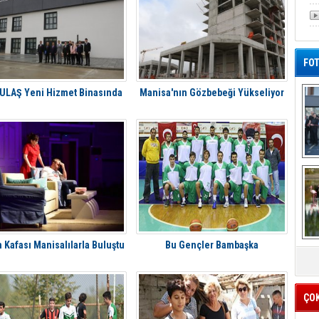
FOT
LAŞ Yeni Hizmet Binasında
Manisa'nın Gözbebeği Yükseliyor
De
Al
 Kafası Manisalılarla Buluştu
Bu Gençler Bambaşka
ÇO