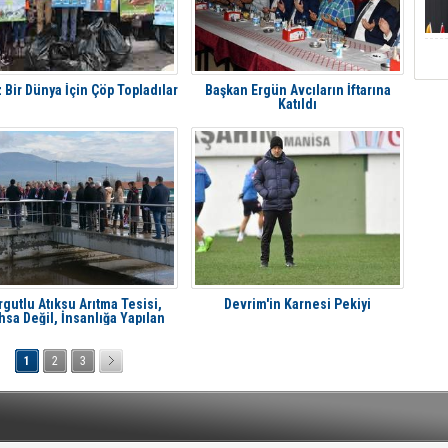
 Bir Dünya İçin Çöp Topladılar
Başkan Ergün Avcıların İftarına
Katıldı
gutlu Atıksu Arıtma Tesisi,
Devrim'in Karnesi Pekiyi
hsa Değil, İnsanlığa Yapılan
Hizmettir’
1
2
3