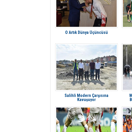
O Artık Dünya Üçüncüsü
Salihli Modern Çarşısına
M
Kavuşuyor
B