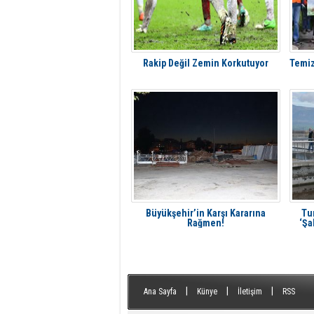
Rakip Değil Zemin Korkutuyor
Temiz
Büyükşehir’in Karşı Kararına
Tur
Rağmen!
‘Şa
|
|
|
Ana Sayfa
Künye
İletişim
RSS