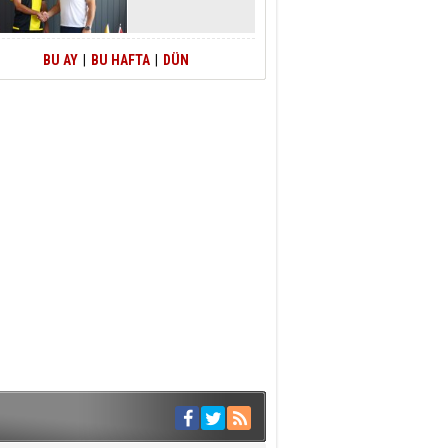
BU AY
|
BU HAFTA
|
DÜN