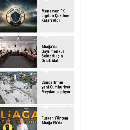
Menemen FK
Ligden Çekilme
Kararı Aldı
Aliağa'da
Gayrimenkul
Sektörü İçin
Ortak Akıl
Buluşması
Çandarlı’nın
yeni Cumhuriyet
Meydanı açılıyor
Furkan Yöntem
Aliağa Fk’da