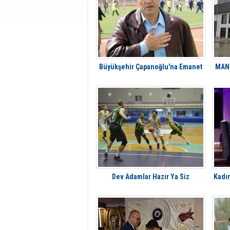
Büyükşehir Çapanoğlu'na Emanet
MANU
Dev Adamlar Hazır Ya Siz
Kadın