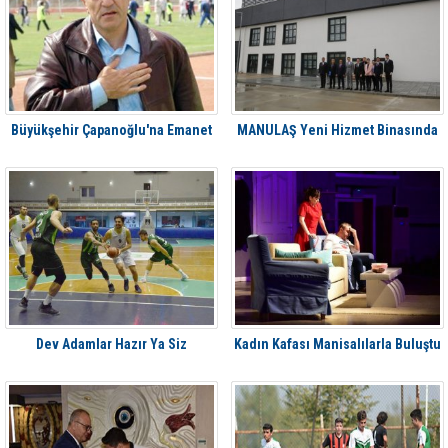
Büyükşehir Çapanoğlu'na Emanet
MANULAŞ Yeni Hizmet Binasında
Dev Adamlar Hazır Ya Siz
Kadın Kafası Manisalılarla Buluştu