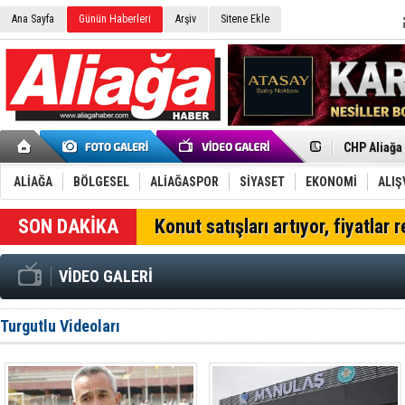
Ana Sayfa
Günün Haberleri
Arşiv
Sitene Ekle
İzmir'in K
CHP Aliağa
Çağrısı
Onat Tüneli
Menemen FK
ALİAĞA
BÖLGESEL
ALİAĞASPOR
SİYASET
EKONOMİ
ALIŞ
Aliağa'da G
Çandarlı’n
Konut satışları artıyor, fiyatlar 
Furkan Yön
Chp Aliağa
AK Parti Al
VİDEO GALERİ
SOCAR Türk
Trafiği dur
Alto, İnşaa
Turgutlu Videoları
TÜVTÜRK’te
Aliağa'daki
Chp Aliağa'