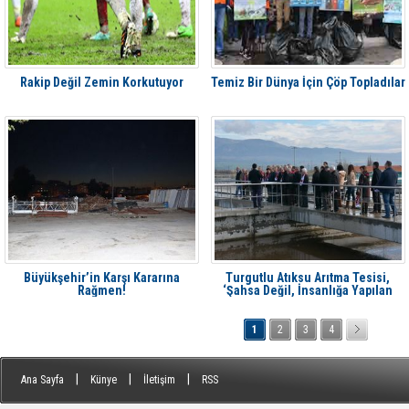
Rakip Değil Zemin Korkutuyor
Temiz Bir Dünya İçin Çöp Topladılar
Büyükşehir’in Karşı Kararına
Turgutlu Atıksu Arıtma Tesisi,
Rağmen!
‘Şahsa Değil, İnsanlığa Yapılan
Hizmettir’
1
2
3
4
|
|
|
Ana Sayfa
Künye
İletişim
RSS