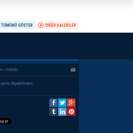
TÜMÜNÜ GÖSTER
DİĞER GALERİLER
ri
»
GÜNCEL
er'in Objektifinden...