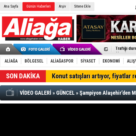
Menemen FK
Ana Sayfa
Günün Haberleri
Arşiv
Sitene Ekle
Aliağa'da G
Çandarlı’n
Furkan Yön
Chp Aliağa
AK Parti Al
SOCAR Türk
Trafiği dur
Alto, İnşaa
TÜVTÜRK’te
Aliağa'daki
ALİAĞA
BÖLGESEL
ALİAĞASPOR
SİYASET
EKONOMİ
ALIŞ
Chp Aliağa'
Dikili'de D
Konut satışları artıyor, fiyatlar 
Helvacı’nın
Aliağa-Midi
VİDEO GALERİ
»
GÜNCEL
»
Şampiyon Alaşehir’den M