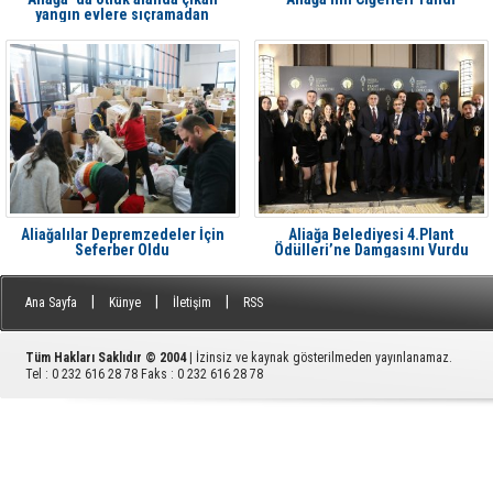
yangın evlere sıçramadan
söndürüldü
Aliağalılar Depremzedeler İçin
Aliağa Belediyesi 4.Plant
Seferber Oldu
Ödülleri’ne Damgasını Vurdu
|
|
|
Ana Sayfa
Künye
İletişim
RSS
Tüm Hakları Saklıdır © 2004
| İzinsiz ve kaynak gösterilmeden yayınlanamaz.
Tel : 0 232 616 28 78 Faks : 0 232 616 28 78