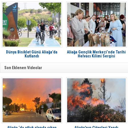
Dünya Bisiklet Günü Aliağa’da
Aliağa Gençlik Merkezi’nde Tarihi
Kutlandı
Helvacı Kilimi Sergisi
Son Eklenen Videolar
Aliağa ‘da otluk alanda çıkan
Aliağa'nın Ciğerleri Yandı