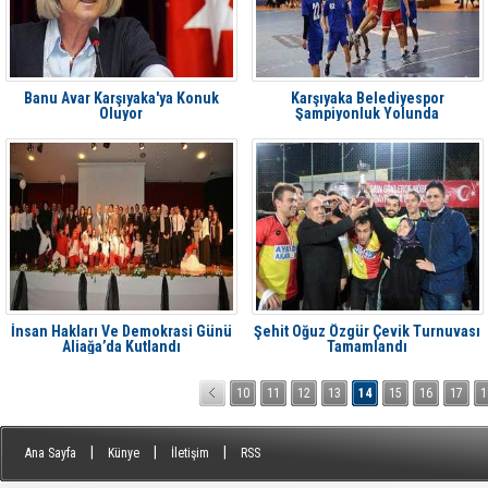
Banu Avar Karşıyaka'ya Konuk
Karşıyaka Belediyespor
Oluyor
Şampiyonluk Yolunda
İnsan Hakları Ve Demokrasi Günü
Şehit Oğuz Özgür Çevik Turnuvası
Aliağa’da Kutlandı
Tamamlandı
10
11
12
13
14
15
16
17
1
|
|
|
Ana Sayfa
Künye
İletişim
RSS