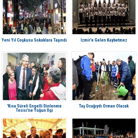
Yeni Yıl Coşkusu Sokaklara Taşındı
İzmir'e Gelen Kaybetmez
'Kısa Süreli Engelli Dinlenme
Taş Ocağıydı Orman Olacak
Tesisi'ne Yoğun İlgi