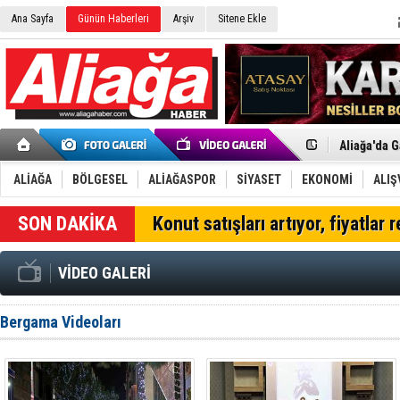
Ana Sayfa
Günün Haberleri
Arşiv
Sitene Ekle
Menemen FK
Aliağa'da G
Çandarlı’n
Furkan Yön
ALİAĞA
BÖLGESEL
ALİAĞASPOR
SİYASET
EKONOMİ
ALIŞ
Chp Aliağa
AK Parti Al
SON DAKİKA
Konut satışları artıyor, fiyatlar 
SOCAR Türk
Trafiği dur
Alto, İnşaa
VİDEO GALERİ
TÜVTÜRK’te
Aliağa'daki
Chp Aliağa'
Bergama Videoları
Dikili'de D
Helvacı’nın
Aliağa-Midi