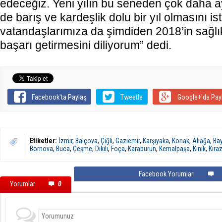
edeceğiz. Yeni yılın bu seneden çok daha ay
de barış ve kardeşlik dolu bir yıl olmasını i
vatandaşlarımıza da şimdiden 2018’in sağlık
başarı getirmesini diliyorum” dedi.
Facebook'ta Paylaş
Tweetle
Google+'da Pay
Etiketler:
İzmir
,
Balçova
,
Çiğli
,
Gaziemir
,
Karşıyaka
,
Konak
,
Aliağa
,
Bay
Bornova
,
Buca
,
Çeşme
,
Dikili
,
Foça
,
Karaburun
,
Kemalpaşa
,
Kınık
,
Kira
Facebook Yorumları
Yorumlar
0