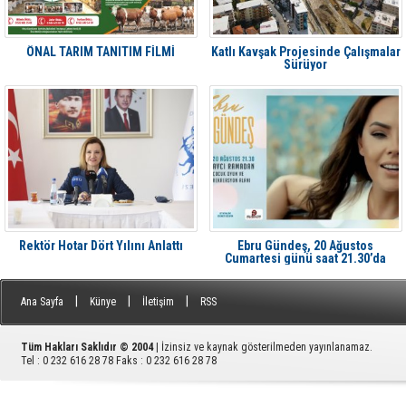
ÖNAL TARIM TANITIM FİLMİ
Katlı Kavşak Projesinde Çalışmalar
Sürüyor
Rektör Hotar Dört Yılını Anlattı
Ebru Gündeş, 20 Ağustos
Cumartesi günü saat 21.30’da
Aliağa'da Avcı Ramadan’da
|
|
|
Ana Sayfa
Künye
İletişim
RSS
Tüm Hakları Saklıdır © 2004
| İzinsiz ve kaynak gösterilmeden yayınlanamaz.
Tel : 0 232 616 28 78 Faks : 0 232 616 28 78