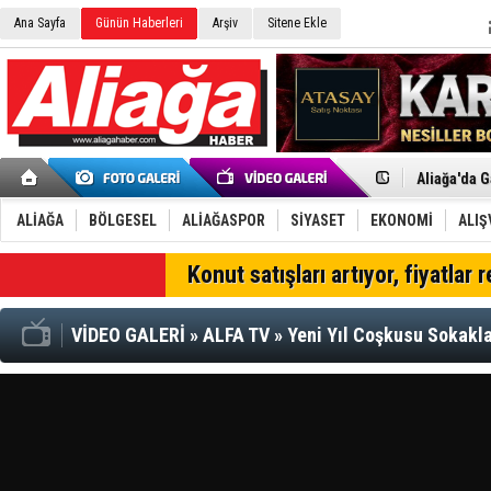
Ana Sayfa
Günün Haberleri
Arşiv
Sitene Ekle
Menemen FK
Aliağa'da G
Çandarlı’n
Furkan Yön
Chp Aliağa
ALİAĞA
BÖLGESEL
ALİAĞASPOR
SİYASET
EKONOMİ
ALIŞ
AK Parti Al
SOCAR Türk
SON DAKİKA
Konut satışları artıyor, fiyatlar 
Trafiği dur
Alto, İnşaa
TÜVTÜRK’te
VİDEO GALERİ
»
ALFA TV
»
Yeni Yıl Coşkusu Sokakla
Aliağa'daki
Chp Aliağa'
Dikili'de D
Helvacı’nın
Aliağa-Midi