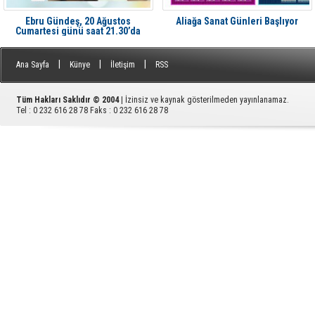
Ebru Gündeş, 20 Ağustos
Aliağa Sanat Günleri Başlıyor
Cumartesi günü saat 21.30’da
Aliağa'da Avcı Ramadan’da
|
|
|
Ana Sayfa
Künye
İletişim
RSS
Tüm Hakları Saklıdır © 2004
| İzinsiz ve kaynak gösterilmeden yayınlanamaz.
Tel : 0 232 616 28 78 Faks : 0 232 616 28 78