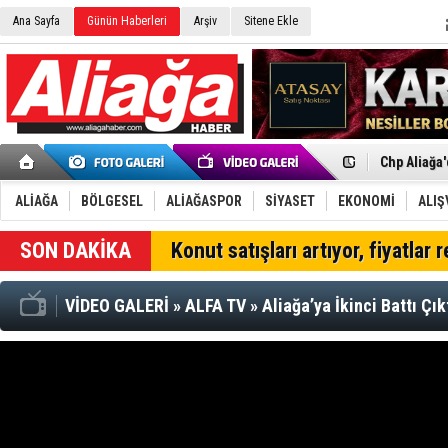
İzmir'in K
Ana Sayfa
Günün Haberleri
Arşiv
Sitene Ekle
CHP Aliağa
Çağrısı
Onat Tüneli
Menemen FK
Aliağa'da G
Çandarlı’n
Furkan Yön
Chp Aliağa
AK Parti Al
SOCAR Türk
Trafiği dur
ALİAĞA
BÖLGESEL
ALİAĞASPOR
SİYASET
EKONOMİ
ALIŞ
Alto, İnşaa
TÜVTÜRK’te
SON DAKİKA
Konut satışları artıyor, fiyatlar 
Aliağa'daki
Chp Aliağa'
VİDEO GALERİ
»
ALFA TV
»
Aliağa’ya İkinci Battı Çık