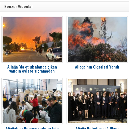
Benzer Videolar
Aliağa ‘da otluk alanda çıkan
Aliağa'nın Ciğerleri Yandı
yangın evlere sıçramadan
söndürüldü
Aliağalılar Depremzedeler İçin
Aliağa Belediyesi 4.Plant