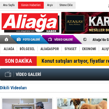
Ana Sayfa
Günün Haberleri
Arşiv
Sitene Ekle
Menemen FK
Aliağa'da G
Çandarlı’n
Furkan Yön
ALİAĞA
BÖLGESEL
ALİAĞASPOR
SİYASET
EKONOMİ
ALIŞ
Chp Aliağa
AK Parti Al
SON DAKİKA
Konut satışları artıyor, fiyatlar 
SOCAR Türk
Trafiği dur
Alto, İnşaa
VİDEO GALERİ
TÜVTÜRK’te
Aliağa'daki
Chp Aliağa'
Dikili Videoları
Dikili'de D
Helvacı’nın
Aliağa-Midi