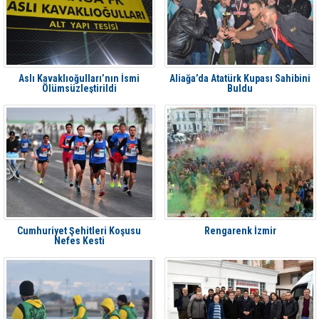
Aslı Kavaklıoğulları’nın İsmi
Aliağa’da Atatürk Kupası Sahibini
Ölümsüzleştirildi
Buldu
Cumhuriyet Şehitleri Koşusu
Rengarenk İzmir
Nefes Kesti