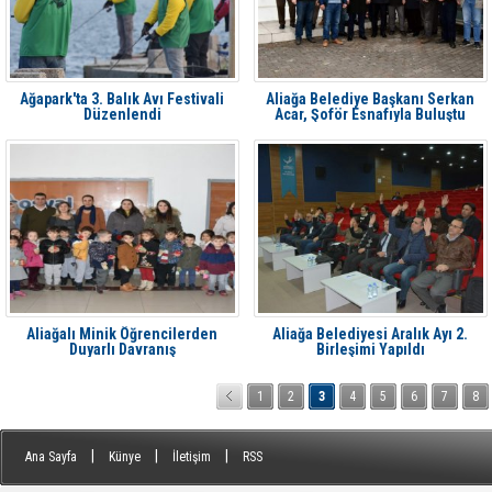
Ağapark'ta 3. Balık Avı Festivali
Aliağa Belediye Başkanı Serkan
Düzenlendi
Acar, Şoför Esnafıyla Buluştu
Aliağalı Minik Öğrencilerden
Aliağa Belediyesi Aralık Ayı 2.
Duyarlı Davranış
Birleşimi Yapıldı
1
2
3
4
5
6
7
8
|
|
|
Ana Sayfa
Künye
İletişim
RSS