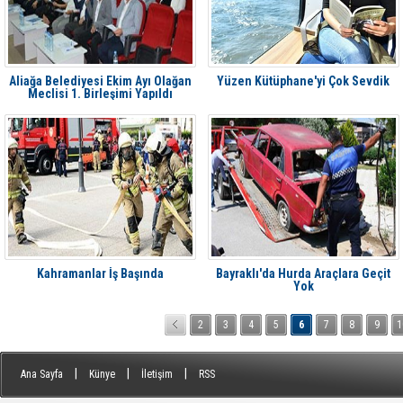
Aliağa Belediyesi Ekim Ayı Olağan
Yüzen Kütüphane'yi Çok Sevdik
Meclisi 1. Birleşimi Yapıldı
Kahramanlar İş Başında
Bayraklı'da Hurda Araçlara Geçit
Yok
2
3
4
5
6
7
8
9
1
|
|
|
Ana Sayfa
Künye
İletişim
RSS