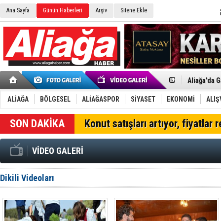
Ana Sayfa
Günün Haberleri
Arşiv
Sitene Ekle
Menemen FK
Aliağa'da G
Çandarlı’n
Furkan Yön
ALİAĞA
BÖLGESEL
ALİAĞASPOR
SİYASET
EKONOMİ
ALIŞ
Chp Aliağa
AK Parti Al
SON DAKİKA
Konut satışları artıyor, fiyatlar 
SOCAR Türk
Trafiği dur
Alto, İnşaa
VİDEO GALERİ
TÜVTÜRK’te
Aliağa'daki
Chp Aliağa'
Dikili Videoları
Dikili'de D
Helvacı’nın
Aliağa-Midi