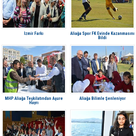
İzmir Farkı
Aliağa Spor FK Evinde Kazanmasını
Bildi
MHP Aliağa Teşkilatından Aşure
Aliağa Bilimle Şenleniyor
Hayrı