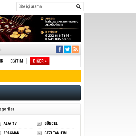
ı
IK
EĞİTİM
DİĞER »
pıldı
 Toplandı
A.Ş.’Ye İletti
Çağrısı
 hızlı müdahale
'ye Geçti
egoriler
ALFA TV
GÜNCEL
FRAGMAN
GEZİ TANITIM