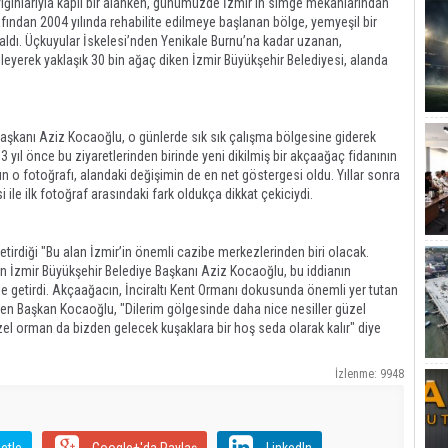
yığınlarıyla kaplı bir alanken, günümüzde İzmir'in simge mekanlarından
rafından 2004 yılında rehabilite edilmeye başlanan bölge, yemyeşil bir
aldı. Üçkuyular İskelesi’nden Yenikale Burnu’na kadar uzanan,
zleyerek yaklaşık 30 bin ağaç diken İzmir Büyükşehir Belediyesi, alanda
Başkanı Aziz Kocaoğlu, o günlerde sık sık çalışma bölgesine giderek
3 yıl önce bu ziyaretlerinden birinde yeni dikilmiş bir akçaağaç fidanının
o fotoğrafı, alandaki değişimin de en net göstergesi oldu. Yıllar sonra
 ile ilk fotoğraf arasındaki fark oldukça dikkat çekiciydi.
 getirdiği "Bu alan İzmir’in önemli cazibe merkezlerinden biri olacak.
tan İzmir Büyükşehir Belediye Başkanı Aziz Kocaoğlu, bu iddianın
e getirdi. Akçaağacın, İnciraltı Kent Ormanı dokusunda önemli yer tutan
eyen Başkan Kocaoğlu, "Dilerim gölgesinde daha nice nesiller güzel
zel orman da bizden gelecek kuşaklara bir hoş seda olarak kalır" diye
İzlenme: 9948
etle
Google+'da Paylaş
LinkedIn