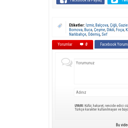
Etiketler:
İzmir
,
Balçova
,
Çiğli
,
Gazie
Bornova
,
Buca
,
Çeşme
,
Dikili
,
Foça
,
K
Narlıbahçe
,
Ödemiş
,
Sef
Yorumlar
0
Facebook Yoruml
UYARI:
Küfür, hakaret, rencide edici cü
Türkçe karakter kullanılmayan ve büy
Bu vide