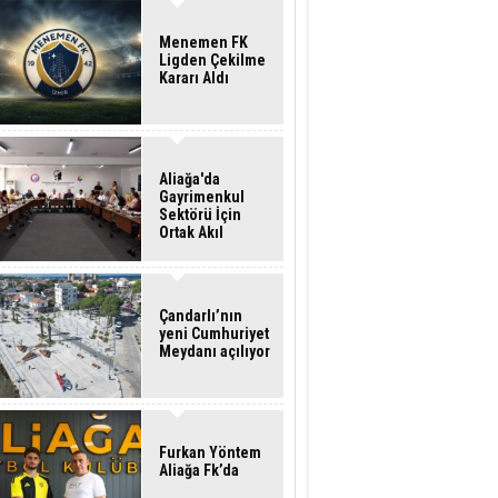
Menemen FK
Ligden Çekilme
Kararı Aldı
Aliağa'da
Gayrimenkul
Sektörü İçin
Ortak Akıl
Buluşması
Çandarlı’nın
yeni Cumhuriyet
Meydanı açılıyor
Furkan Yöntem
Aliağa Fk’da