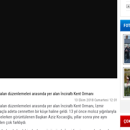
FOT
De
Al
l alan düzenlemeleri arasında yer alan İnciraltı Kent Ormanı
13 Ekim 2018 Cumartesi 12:01
l alan düzenlemeleri arasında yer alan İnciraltı Kent Ormanı, İzmir
ğaçla adeta cennetten bir köşe haline geldi. 13 yıl önce moloz yığınlarıyla
 incelerken görüntülenen Başkan Aziz Kocaoğlu, yıllar sonra yine aynı
ÇO
n çok farklıydı.