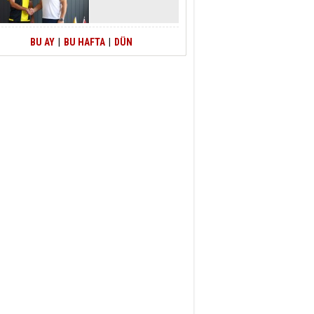
BU AY
|
BU HAFTA
|
DÜN