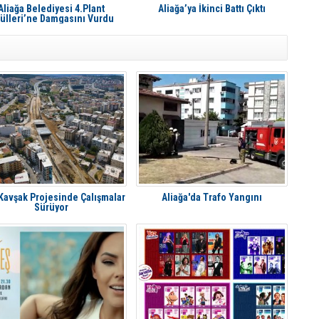
Aliağa Belediyesi 4.Plant
Aliağa’ya İkinci Battı Çıktı
ülleri’ne Damgasını Vurdu
 Kavşak Projesinde Çalışmalar
Aliağa'da Trafo Yangını
Sürüyor