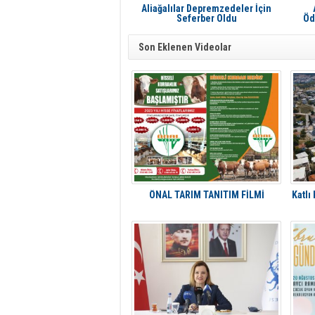
Aliağalılar Depremzedeler İçin
Seferber Oldu
Öd
Son Eklenen Videolar
ÖNAL TARIM TANITIM FİLMİ
Katlı