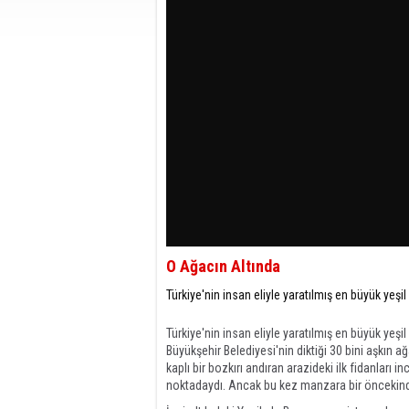
O Ağacın Altında
Türkiye'nin insan eliyle yaratılmış en büyük yeşi
Türkiye'nin insan eliyle yaratılmış en büyük yeşi
Büyükşehir Belediyesi'nin diktiği 30 bini aşkın a
kaplı bir bozkırı andıran arazideki ilk fidanları
noktadaydı. Ancak bu kez manzara bir öncekinde