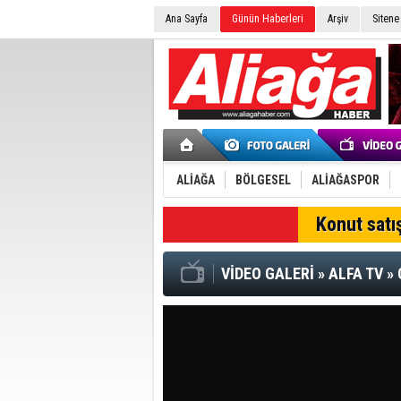
Ana Sayfa
Günün Haberleri
Arşiv
Sitene
ALİAĞA
BÖLGESEL
ALİAĞASPOR
SON DAKİKA
Konut satış
VİDEO GALERİ
»
ALFA TV
»