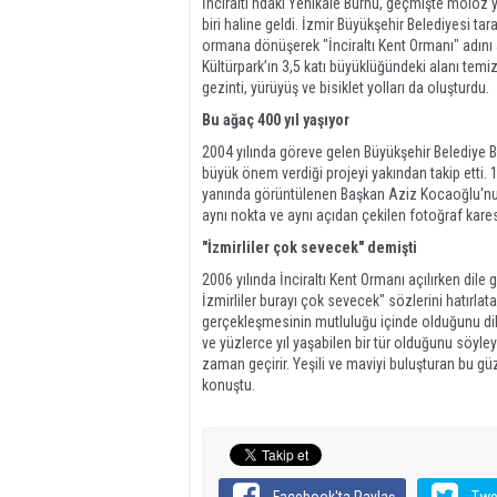
İnciraltı'ndaki Yenikale Burnu, geçmişte moloz 
biri haline geldi. İzmir Büyükşehir Belediyesi ta
ormana dönüşerek "İnciraltı Kent Ormanı" adını 
Kültürpark’ın 3,5 katı büyüklüğündeki alanı temi
gezinti, yürüyüş ve bisiklet yolları da oluşturdu.
Bu ağaç 400 yıl yaşıyor
2004 yılında göreve gelen Büyükşehir Belediye 
büyük önem verdiği projeyi yakından takip etti. 1
yanında görüntülenen Başkan Aziz Kocaoğlu'nun 
aynı nokta ve aynı açıdan çekilen fotoğraf karesi
"İzmirliler çok sevecek" demişti
2006 yılında İnciraltı Kent Ormanı açılırken dile
İzmirliler burayı çok sevecek" sözlerini hatırla
gerçekleşmesinin mutluluğu içinde olduğunu dil
ve yüzlerce yıl yaşabilen bir tür olduğunu söyl
zaman geçirir. Yeşili ve maviyi buluşturan bu gü
konuştu.
Facebook'ta Paylaş
Twe