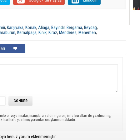
mir
,
Karşıyaka
,
Konak
,
Aliağa
,
Bayındır
,
Bergama
,
Beydağ
,
araburun
,
Kemalpaşa
,
Kınık
,
Kiraz
,
Menderes
,
Menemen
,
arı
mleler veya imalar, inançlara saldırı içeren, imla kuralları ile yazılmamış,
ük harflerle yazılmış yorumlar onaylanmamaktadır.
oya henüz yorum eklenmemiştir.