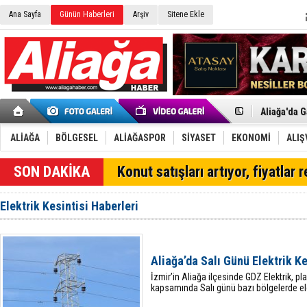
Ana Sayfa
Günün Haberleri
Arşiv
Sitene Ekle
Menemen FK
Aliağa'da G
Çandarlı’n
Furkan Yön
ALİAĞA
BÖLGESEL
ALİAĞASPOR
SİYASET
EKONOMİ
ALIŞ
Chp Aliağa
AK Parti Al
SOCAR Türk
SON DAKİKA
Konut satışları artıyor, fiyatlar 
Trafiği dur
Alto, İnşaa
TÜVTÜRK’te
Elektrik Kesintisi Haberleri
Aliağa'daki
Chp Aliağa'
Dikili'de D
Helvacı’nın
Aliağa’da Salı Günü Elektrik Ke
Aliağa-Midi
İzmir’in Aliağa ilçesinde GDZ Elektrik, pla
kapsamında Salı günü bazı bölgelerde elek