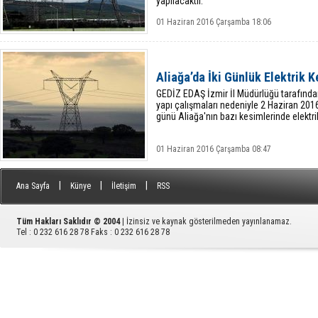
yapılacaktır.
01 Haziran 2016 Çarşamba 18:06
Aliağa’da İki Günlük Elektrik K
GEDİZ EDAŞ İzmir İl Müdürlüğü tarafında
yapı çalışmaları nedeniyle 2 Haziran 2
günü Aliağa'nın bazı kesimlerinde elektrik
01 Haziran 2016 Çarşamba 08:47
|
|
|
Ana Sayfa
Künye
İletişim
RSS
Tüm Hakları Saklıdır © 2004
| İzinsiz ve kaynak gösterilmeden yayınlanamaz.
Tel : 0 232 616 28 78 Faks : 0 232 616 28 78