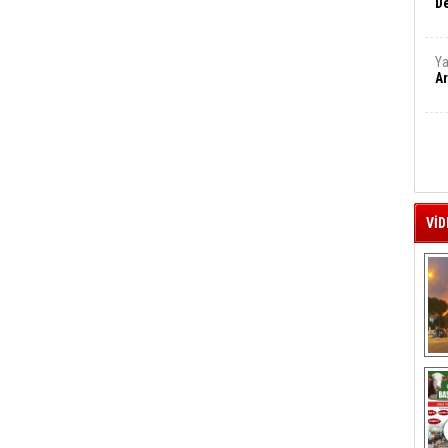
De
Ya
Ar
VİD
A