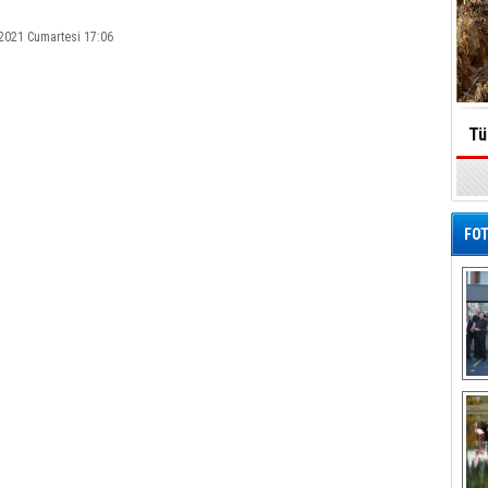
2021 Cumartesi 17:06
Tü
FOT
De
Al