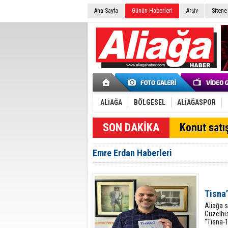
Ana Sayfa
Günün Haberleri
Arşiv
Sitene
ALİAĞA
BÖLGESEL
ALİAĞASPOR
Konut satış
Emre Erdan Haberleri
Tisna’
Aliağa s
Güzelhis
“Tisna-1