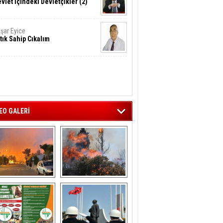
vlet İçindeki Devletçikler (2)
şar Eyice
tık Sahip Cıkalım
EO GALERİ
liağa ‘da  otluk 
Aliağa'nın Ciğerleri 
alanda çıkan 
Yandı
yangın evlere 
sıçramadan 
söndürüldü