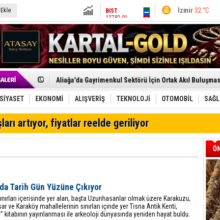
İzmir
32 °C
 Ekle
BIST
13782.91
Altın
6605.25
Dolar
47.7012
Euro
55.0186
Menemen FK Ligden Çekilme Kararı Aldı
Aliağa'da Gayrimenkul Sektörü İçin Ortak Akıl Buluşmas
Çandarlı’nın yeni Cumhuriyet Meydanı açılıyor
Furkan Yöntem Aliağa Fk’da
SİYASET
EKONOMİ
ALIŞVERİŞ
TEKNOLOJİ
OTOMOBİL
SAĞL
Chp Aliağa'da Engin Gündüz Dönemi Resmen Başladı
AK Parti Aliağa’da Genişletilmiş İlçe Danışma Meclisi Ya
ları artıyor, fiyatlar reelde geriliyor
SOCAR Türkiye ve TANAP Yönetim Kurulları İstanbul'da
Trafiği durdurup ördeği kurtardılar
Alto, İnşaat Sektörünün Taleplerini Gdz Elektrik Dağıtım 
ÖN
TÜVTÜRK’ten Motosiklet Sürücülerine Hayati Muayene 
Aliağa'daki yakıt tankeri yangınına İzmir İtfaiyesi’nden
Chp Aliağa'da Toplu İstifa: Yönetim Ve Üyeler Yeni Parti
Dikili'de Doğal Gaz Ağı Genişliyor
da Tarih Gün Yüzüne Çıkıyor
Helvacı’nın Köklü Mirası Şenlikle Yaşatıldı
Aliağa-Midilli Hattında 3,5 Ayda 25 Bin Yolcu
ınırları içerisinde yer alan, başta Uzunhasanlar olmak üzere Karakuzu,
ar ve Karaköy mahallelerinin sınırları içinde yer Tisna Antik Kenti,
” kitabının yayınlanması ile arkeoloji dünyasında yeniden hayat buldu.