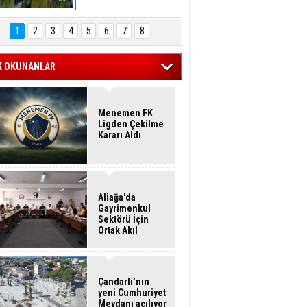
Hasan Eser'in 
Objektifinden
1
2
3
4
5
6
7
8
K OKUNANLAR
Menemen FK
Ligden Çekilme
Kararı Aldı
Aliağa'da
Gayrimenkul
Sektörü İçin
Ortak Akıl
Buluşması
Çandarlı’nın
yeni Cumhuriyet
Meydanı açılıyor