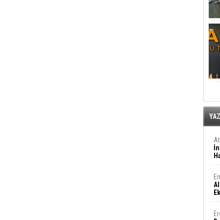
YA
A
İn
Ha
En
Al
E
Er