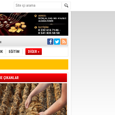
ı
IK
EĞİTİM
DİĞER »
pıldı
 Toplandı
A.Ş.’Ye İletti
E ÇIKANLAR
Çağrısı
 hızlı müdahale
'ye Geçti