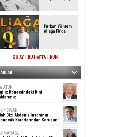
Furkan Yöntem
Aliağa Fk’da
BU AY
|
BU HAFTA
|
DÜN
ZARLAR
ta ATUN
giliz Dönemindeki Dini
klarımız
gin CİVAN
lah Bizi Akdeniz İnsanının
konomik Kararlarından Korusun!
ol MARAŞLI