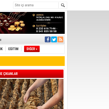
ı
IK
EĞİTİM
DİĞER »
pıldı
 Toplandı
A.Ş.’Ye İletti
Çağrısı
E ÇIKANLAR
 hızlı müdahale
'ye Geçti