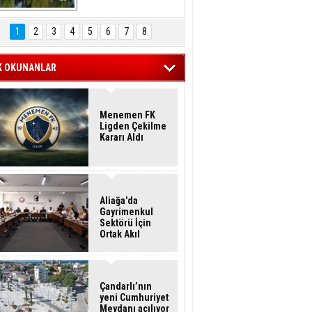
Hasan Eser'in 
Objektifinden
1
2
3
4
5
6
7
8
K OKUNANLAR
Menemen FK
Ligden Çekilme
Kararı Aldı
Aliağa'da
Gayrimenkul
Sektörü İçin
Ortak Akıl
Buluşması
Çandarlı’nın
yeni Cumhuriyet
Meydanı açılıyor