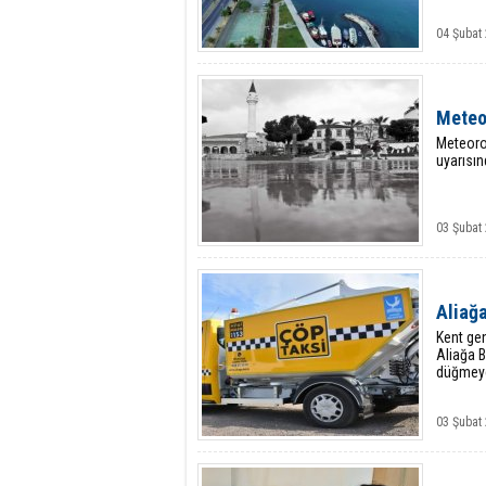
04 Şubat 
Meteo
Meteoro
uyarısın
03 Şubat 
Aliağa
Kent gen
Aliağa B
düğmeye
03 Şubat 