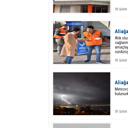
06 Şubat
Aliağa
Atık olu
sağlanma
amaçlaya
sürdürüy
05 Şubat
Aliağa
Meteorol
bulunurk
05 Şubat