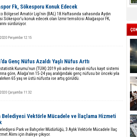
aspor Fk, Sökesporu Konuk Edecek
to Bölgesel Amatör Ligi’nin (BAL) 18.Haftasında sahasında Aydın
si Sökespor’u konuk edecek olan İzmir temsilcisi Aliağaspor FK,
larını sürdürüyor.
ÇO
 2020 Perşembe 12:15
’da Genç Nüfus Azaldı Yaşlı Nüfus Arttı
İstatistik Kurumu’nun (TÜİK) 2019 yılı adrese dayalı nüfus kayıt sistemi
ına göre, Aliağa’nın 15-24 yaş aralığındaki genç nüfusu bir önceki yıla
lırken 65 yaş ve üstü nüfusta ise artış görüldü.
 2020 Çarşamba 11:32
a Belediyesi Vektörle Mücadele ve İlaçlama Hizmeti
k
elediyesi Park ve Bahçeler Müdürlüğü, 3 Aylık Vektörle Mücadele İlaç
zmet Alımı için ihaleye çıkıyor.