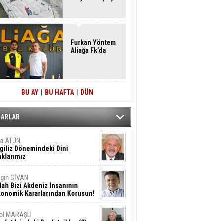
Furkan Yöntem
Aliağa Fk’da
BU AY
|
BU HAFTA
|
DÜN
ZARLAR
ta ATUN
giliz Dönemindeki Dini
klarımız
gin CİVAN
lah Bizi Akdeniz İnsanının
konomik Kararlarından Korusun!
ol MARAŞLI