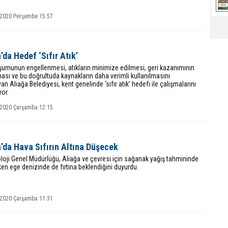
 2020 Perşembe 15:57
’da Hedef ‘Sıfır Atık’
şumunun engellenmesi, atıkların minimize edilmesi, geri kazanımının
sı ve bu doğrultuda kaynakların daha verimli kullanılmasını
n Aliağa Belediyesi, kent genelinde ‘sıfır atık’ hedefi ile çalışmalarını
or.
 2020 Çarşamba 12:15
’da Hava Sıfırın Altına Düşecek
oji Genel Müdürlüğü, Aliağa ve çevresi için sağanak yağış tahmininde
en ege denizinde de fırtına beklendiğini duyurdu.
 2020 Çarşamba 11:31