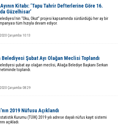
Ayının Kitabı: ‘Tapu Tahrir Defterlerine Göre 16.
da Güzelhisar’
elediyesi’nin “Oku, Okut” projesi kapsamında sürdürdüğü her ay bir
ampanyası tüm hızıyla devam ediyor.
 2020 Çarşamba 10:13
 Belediyesi Şubat Ayı Olağan Meclisi Toplandı
elediyesi şubat ayı olağan meclisi, Aliağa Belediye Başkanı Serkan
netiminde toplandı.
 2020 Çarşamba 08:29
a’nın 2019 Nüfusu Açıklandı
İstatistik Kurumu (TÜİK) 2019 yılı adrese dayalı nüfus kayıt sistemi
ını açıkladı.