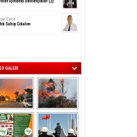
vlet İçindeki Devletçikler (2)
şar Eyice
tık Sahip Cıkalım
EO GALERİ
liağa ‘da  otluk 
Aliağa'nın Ciğerleri 
alanda çıkan 
Yandı
yangın evlere 
sıçramadan 
söndürüldü