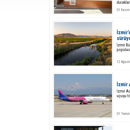
duraklar
01 Kasım
İzmir
sürüy
İzmir Bü
popülas
12 Ağust
İzmir
İzmir Ad
uçuşu tö
01 Temmu