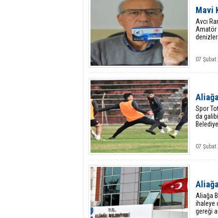
Mavi 
Avcı Ra
Amatör B
denizler
07 Şubat
Aliağ
Spor Tot
da galib
Belediy
07 Şubat
Aliağa
Aliağa B
ihaleye 
gereği a