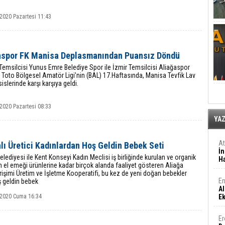
2020 Pazartesi 11:43
aspor FK Manisa Deplasmanından Puansız Döndü
emsilcisi Yunus Emre Belediye Spor ile İzmir Temsilcisi Aliağaspor
 Toto Bölgesel Amatör Ligi’nin (BAL) 17.Haftasında, Manisa Tevfik Lav
islerinde karşı karşıya geldi.
2020 Pazartesi 08:33
YA
A
lı Üretici Kadınlardan Hoş Geldin Bebek Seti
İn
elediyesi ile Kent Konseyi Kadın Meclisi iş birliğinde kurulan ve organik
Ha
 el emeği ürünlerine kadar birçok alanda faaliyet gösteren Aliağa
rişimi Üretim ve İşletme Kooperatifi, bu kez de yeni doğan bebekler
En
ş geldin bebek
Al
 2020 Cuma 16:34
E
Er