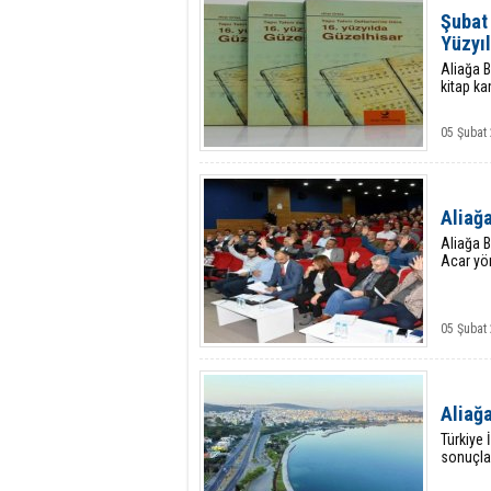
Şubat 
Yüzyıl
Aliağa B
kitap k
05 Şubat
Aliağa
Aliağa B
Acar yö
05 Şubat
Aliağ
Türkiye 
sonuçlar