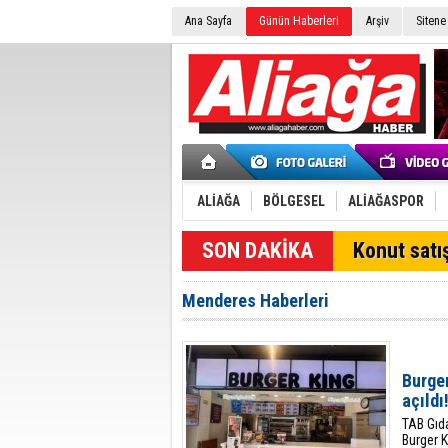
Ana Sayfa
Günün Haberleri
Arşiv
Sitene
ALİAĞA
BÖLGESEL
ALİAĞASPOR
Konut satış
Menderes Haberleri
Burge
açıldı
TAB Gıda
Burger 