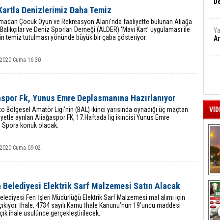
De
Kartla Denizlerimiz Daha Temiz
madan Çocuk Oyun ve Rekreasyon Alanı’nda faaliyette bulunan Aliağa
alıkçılar ve Deniz Sporları Derneği (ALDER) ‘Mavi Kart’ uygulaması ile
Ya
in temiz tutulması yönünde büyük bir çaba gösteriyor.
Ar
 2020 Cuma 16:30
aspor Fk, Yunus Emre Deplasmanına Hazırlanıyor
o Bölgesel Amatör Ligi’nin (BAL) ikinci yarısında oynadığı üç maçtan
VİD
iyetle ayrılan Aliağaspor FK, 17.Haftada lig ikincisi Yunus Emre
e Spora konuk olacak.
 2020 Cuma 09:02
A
 Belediyesi Elektrik Sarf Malzemesi Satın Alacak
elediyesi Fen İşleri Müdürlüğü Elektrik Sarf Malzemesi mal alımı için
çıkıyor. İhale, 4734 sayılı Kamu İhale Kanunu’nun 19’uncu maddesi
çık ihale usulünce gerçekleştirilecek.