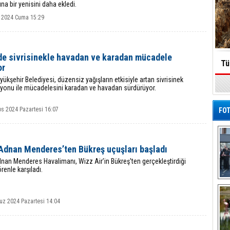
ına bir yenisini daha ekledi.
 2024 Cuma 15:29
’de sivrisinekle havadan ve karadan mücadele
Tü
or
yükşehir Belediyesi, düzensiz yağışların etkisiyle artan sivrisinek
yonu ile mücadelesini karadan ve havadan sürdürüyor.
os 2024 Pazartesi 16:07
FOT
 Adnan Menderes’ten Bükreş uçuşları başladı
nan Menderes Havalimanı, Wizz Air’in Bükreş’ten gerçekleştirdiği
renle karşıladı.
De
Al
z 2024 Pazartesi 14:04