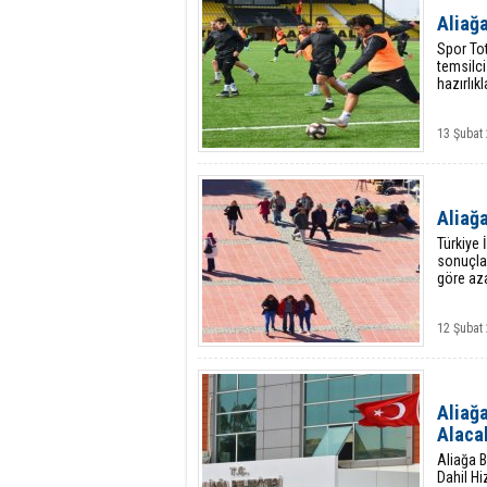
Aliağ
Spor To
temsilci
hazırlık
13 Şubat
Aliağa
Türkiye 
sonuçlar
göre aza
12 Şubat
Aliağ
Alaca
Aliağa B
Dahil Hi