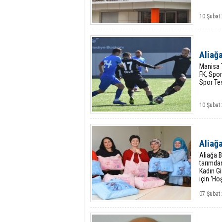
10 Şubat 
Aliağ
Manisa T
FK, Spor
Spor Tes
10 Şubat 
Aliağa
Aliağa B
tarımdan
Kadın Gi
için ‘Ho
07 Şubat