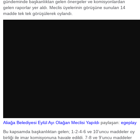
gündeminde başkanlıktan gelen önergeler ve komisyonlardan
gelen raporlar yer aldı. Meclis üyelerinin görüşüne sunulan 14
madde tek tek görüşülerek oylandı.
Aliağa Belediyesi Eylül Ayı Olağan Meclisi Yapıldı
paylaşan:
egeplay
Bu kapsamda başkanlıktan gelen; 1-2-4-6 ve 10’uncu maddeler oy
birliği ile imar komisyonuna havale edildi. 7-8 ve 9’uncu maddeler