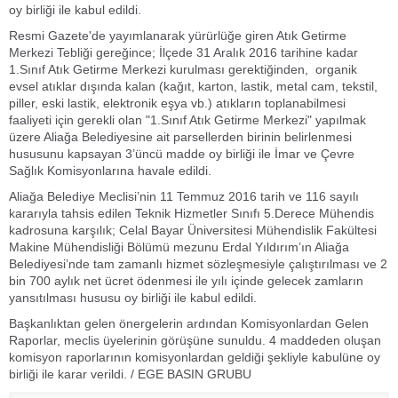
oy birliği ile kabul edildi.
Resmi Gazete'de yayımlanarak yürürlüğe giren Atık Getirme
Merkezi Tebliği gereğince; İlçede 31 Aralık 2016 tarihine kadar
1.Sınıf Atık Getirme Merkezi kurulması gerektiğinden, organik
evsel atıklar dışında kalan (kağıt, karton, lastik, metal cam, tekstil,
piller, eski lastik, elektronik eşya vb.) atıkların toplanabilmesi
faaliyeti için gerekli olan "1.Sınıf Atık Getirme Merkezi" yapılmak
üzere Aliağa Belediyesine ait parsellerden birinin belirlenmesi
hususunu kapsayan 3’üncü madde oy birliği ile İmar ve Çevre
Sağlık Komisyonlarına havale edildi.
Aliağa Belediye Meclisi’nin 11 Temmuz 2016 tarih ve 116 sayılı
kararıyla tahsis edilen Teknik Hizmetler Sınıfı 5.Derece Mühendis
kadrosuna karşılık; Celal Bayar Üniversitesi Mühendislik Fakültesi
Makine Mühendisliği Bölümü mezunu Erdal Yıldırım’ın Aliağa
Belediyesi’nde tam zamanlı hizmet sözleşmesiyle çalıştırılması ve 2
bin 700 aylık net ücret ödenmesi ile yılı içinde gelecek zamların
yansıtılması hususu oy birliği ile kabul edildi.
Başkanlıktan gelen önergelerin ardından Komisyonlardan Gelen
Raporlar, meclis üyelerinin görüşüne sunuldu. 4 maddeden oluşan
komisyon raporlarının komisyonlardan geldiği şekliyle kabulüne oy
birliği ile karar verildi. / EGE BASIN GRUBU