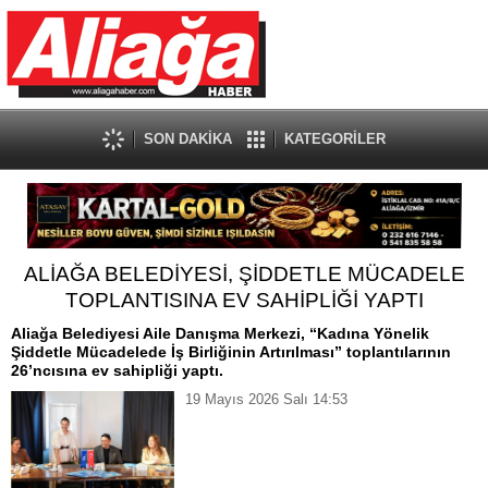
SON DAKİKA
KATEGORİLER
ALİAĞA BELEDİYESİ, ŞİDDETLE MÜCADELE
TOPLANTISINA EV SAHİPLİĞİ YAPTI
Aliağa Belediyesi Aile Danışma Merkezi, “Kadına Yönelik
Şiddetle Mücadelede İş Birliğinin Artırılması” toplantılarının
26’ncısına ev sahipliği yaptı.
19 Mayıs 2026 Salı 14:53