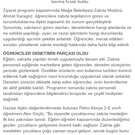
tanıma fırsatı buldu.
Ziyaret programı kapsamında Aliağa Belediyesi Zabıta Müdürü
Ahmet Karagöz, öğrencilere zabıta teşkilatının görev ve
sorumluluklarına ilişkin kapsamlı bir sunum gerçekleştirdi.
Sunumda; zabıtanın görev alanları, denetimlerin hangi alanlarda ve
ne sıklıkla yapıldığı, uyarı ve cezai işlemlerin hangi durumlarda
uygulandığı ayrıntılı şekilde anlatıldı. Öğrenciler, merak ettikleri
soruları yönelterek zabıta mesleği hakkında daha fazla bilgi edindi.
ÖĞRENCİLER DENETİMİN PARÇASI OLDU
Eğitim, sahada yapılan örnek uygulamayla devam etti. Zabıta
personeli eşliğinde marketlere giden öğrenciler, denetim süreçlerini
yerinde gözlemledi. Özellikle ürünlerin son kullanma tarihleri kontrol
edilerek halk sağlığının nasıl korunduğu uygulamalı olarak anlatıldı.
Denetim sürecini dikkatle takip eden öğrenciler, ürün kontrollerine
de aktif şekilde katıldı. Programın sonunda zabıta personeli
tarafından öğrencilere bilgilendirici broşürler ve çeşitli hediyeler
dağıtıldı.
Geziye ilişkin değerlendirmede bulunan Petro-Kimya 2-E sınıfı
öğretmeni Alev Güçlü, “Bu ziyaretle çocuklarımız zabıta mesleğini
ilk kez yakından tanıdı. Eğitim-öğretim kapsamında düzenlediğimiz
geziler, çocukların gelişimine önemli katkı sağlıyor. Zabıta gibi
meslekler çocuklara çoğu zaman soyut geliyor; ancak bugün bunu