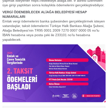
yapmak isteyenler https://ebelediye.aliaga.bel. tr adresi üzerinden
üye girişi yaptıktan sonra kolaylıkla ödemelerini gerçekleştirebiliyor.
VERGİ ÖDENEBİLECEK ALİAĞA BELEDİYESİ HESAP
NUMARALARI
Emlak vergi ödemelerini banka şubesinden gerçekleştirmek isteyen
vatandaşlar, taksit ödemelerini Türkiye Halk Bankası Aliağa Şubesi,
Aliağa Belediyesi’nin TR95 0001 2009 7270 0007 0000 05 no’lu
İBAN hesabına veya posta çeki ile 233101 no’lu hesabına
yapabilecek.