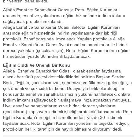
bir yenisini daha ekledi.
Aliağa Esnaf ve Sanatkârlar Odasıile Rota Eğitim Kurumları
arasında, esnaf ve yakınlarına eğitim hizmetinde indirim imkanı
sağlayacak protokol imzalandı.
Aliağa Esnaf ve Sanatkârlar Odası ileRota Eğitim Kurumları
arasında eğitim hizmetinde indirim yapılmasına dair işbirliği
protokolü, Esnaf odasında imzalandı. Yapılan protokolle Aliağa
Esnaf ve Sanatkârlar Odası üyesi esnaf ve sanatkarlar ile birinci
derece yakınları (çocukları için), Rota Eğitim Kurumları’nın eğitim
hizmetinden yüzde 30 indirimli faydalanacak.
Eğitim Ciddi Ve Önemli Bir Konu
Aliağa Esnaf ve Sanatkârlar Odası olarak esnafın faydasına
olacak her türlü projeyi desteklediklerini belirten Başkan Serdar
Berk , "Eğitim, çocuklarımızın, şehrimizin ve ülkemizin geleceği için
çok önemli ve çok ciddi bir konu. Dolayısıyla birlik olarak eğitim
konusunda esnaf ve sanatkarlarımızın yükünü hafifletecek, onlara
indirim imkanı sağlayacak bir anlaşmaya imza atmaktan mutluyuz.
Üye esnaf ve sanatkarlarımızı ve birinci derece yakınlarını
(çocuklarını) kapsayan indirimli işbirliği protokolü kapsamında Rota
Eğitim Kurumları’nın eğitim hizmetlerinden yüzde 30 indirimli
faydalanacak. Rota Eğitim Kurumları yönetimine teşekkür ediyor,
protokolün her iki taraf için de hayırlı olmasını diliyorum" dedi.