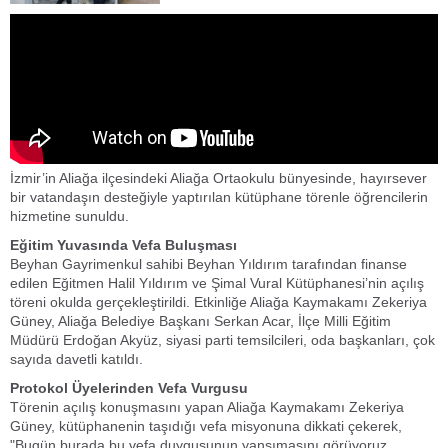
İzmir’in Aliağa ilçesindeki Aliağa Ortaokulu bünyesinde, hayırsever
bir vatandaşın desteğiyle yaptırılan kütüphane törenle öğrencilerin
hizmetine sunuldu.
Eğitim Yuvasında Vefa Buluşması
Beyhan Gayrimenkul sahibi Beyhan Yıldırım tarafından finanse
edilen Eğitmen Halil Yıldırım ve Şimal Vural Kütüphanesi’nin açılış
töreni okulda gerçekleştirildi. Etkinliğe Aliağa Kaymakamı Zekeriya
Güney, Aliağa Belediye Başkanı Serkan Acar, İlçe Milli Eğitim
Müdürü Erdoğan Akyüz, siyasi parti temsilcileri, oda başkanları, çok
sayıda davetli katıldı.
Protokol Üyelerinden Vefa Vurgusu
Törenin açılış konuşmasını yapan Aliağa Kaymakamı Zekeriya
Güney, kütüphanenin taşıdığı vefa misyonuna dikkati çekerek,
"Bugün burada bu vefa duygusunun yansımasını görüyoruz.