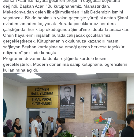
Serkan Acar ise hayata geçirilen projenin duygusal boyutuna
değindi. Başkan Acar, "Bu kütüphanemiz, Manastır'dan,
Makedonya'dan gelen ilk eğitimcilerden Halit Dedemizin ismini
yaşatacak. Bir de hepimizin yakın geçmişte yüreğini acıtan Şimal
evladımızın adını taşıyacak. Burada çocuklarımız her ders
çalıştığında, her kitap okuduğunda Şimal'imizi dualarla anacaklar.
Onun hayallerini inşallah burada çalışacak çocuklarımız
gerçekleştirecek. Kütüphanenin okulumuza kazandırılmasını
sağlayan Beyhan kardeşime ve emeği geçen herkese teşekkür
ediyorum" şeklinde konuştu.
Programın devamında dualar eşliğinde kurdele kesimi
gerçekleştirildi. Modern donanıma sahip kütüphane, öğrencilerin
kullanımına açıldı.