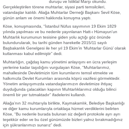
duruşu ve İstiklal Marşı okundu.
Gerçekleştirilen törene muhtarlar, siyasi parti temsilcileri,
vatandaşlar katıldı. Aliağa Muhtarlar Derneği Başkanı Sevil Köse,
günün anlam ve önemi hakkında konuşma yaptı.
Köse, konuşmasında, “İstanbul Nüfus sayımının 19 Ekim 1829
yılında yapılması ve bu nedenle yayınlanan Hatt-ı Hümayun'un
Muhtarlık kurumunun tesisine giden yolu açtığı göz önünde
bulundurularak, bu tarihi günden hareketle 2015/11 sayılı
Başbakanlık Genelgesi ile her yıl 19 Ekim’in ‘Muhtarlar Günü’ olarak
kutlanması kabul edilmiştir” dedi.
Muhtarlığın, çağdaş kamu yönetimi anlayışını en ücra yerleşim
yerlerine kadar taşıdığını vurgulayan Köse, “Muhtarlarımız,
mahallesinde Devletimizin tüm kurumlarını temsil etmekte ve
halkımızla Devlet Kurumları arasında köprü vazifesi görmektedir.
Yönetim anlayışımızda vatandaşlarımızın devletimize ihtiyaç
duyduğunda çalacakları kapının Muhtarlıklarımız olduğu bilinci
önemli bir yer tutmaktadır” ifadelerini kullandı.
Aliağa’nın 32 muhtarıyla birlikte, Kaymakamlık, Belediye Başkanlığı
ve diğer kamu kurumlarıyla ortaklaşa hizmet verdiklerini belirten
Köse, “Bu nedenle burada bulunan siz değerli protokole ayrı ayrı
teşekkür eder ve bu özel günümüzde bizleri yalnız bırakmadığınız
için şükranlarımızı sunarız” dedi.