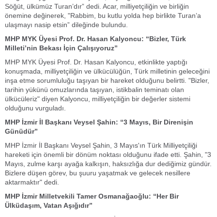
Söğüt, ülkümüz Turan’dır” dedi. Acar, milliyetçiliğin ve birliğin
önemine değinerek, "Rabbim, bu kutlu yolda hep birlikte Turan’a
ulaşmayı nasip etsin” dileğinde bulundu.
MHP MYK Üyesi Prof. Dr. Hasan Kalyoncu: “Bizler, Türk
Milleti’nin Bekası İçin Çalışıyoruz”
MHP MYK Üyesi Prof. Dr. Hasan Kalyoncu, etkinlikte yaptığı
konuşmada, milliyetçiliğin ve ülkücülüğün, Türk milletinin geleceğini
inşa etme sorumluluğu taşıyan bir hareket olduğunu belirtti. "Bizler,
tarihin yükünü omuzlarında taşıyan, istikbalin teminatı olan
ülkücüleriz" diyen Kalyoncu, milliyetçiliğin bir değerler sistemi
olduğunu vurguladı.
MHP İzmir İl Başkanı Veysel Şahin: “3 Mayıs, Bir Direnişin
Günüdür”
MHP İzmir İl Başkanı Veysel Şahin, 3 Mayıs'ın Türk Milliyetçiliği
hareketi için önemli bir dönüm noktası olduğunu ifade etti. Şahin, "3
Mayıs, zulme karşı ayağa kalkışın, haksızlığa dur dediğimiz gündür.
Bizlere düşen görev, bu şuuru yaşatmak ve gelecek nesillere
aktarmaktır" dedi.
MHP İzmir Milletvekili Tamer Osmanağaoğlu: “Her Bir
Ülküdaşım, Vatan Aşığıdır”