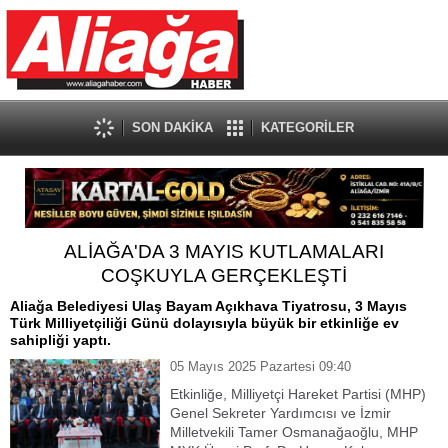
SON DAKİKA
KATEGORİLER
ALİAĞA'DA 3 MAYIS KUTLAMALARI
COŞKUYLA GERÇEKLEŞTİ
Aliağa Belediyesi Ulaş Bayam Açıkhava Tiyatrosu, 3 Mayıs
Türk Milliyetçiliği Günü dolayısıyla büyük bir etkinliğe ev
sahipliği yaptı.
05 Mayıs 2025 Pazartesi 09:40
Etkinliğe, Milliyetçi Hareket Partisi (MHP)
Genel Sekreter Yardımcısı ve İzmir
Milletvekili Tamer Osmanağaoğlu, MHP