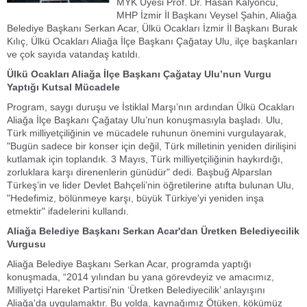
MYK Üyesi Prof. Dr. Hasan Kalyoncu,
MHP İzmir İl Başkanı Veysel Şahin, Aliağa
Belediye Başkanı Serkan Acar, Ülkü Ocakları İzmir İl Başkanı Burak
Kılıç, Ülkü Ocakları Aliağa İlçe Başkanı Çağatay Ulu, ilçe başkanları
ve çok sayıda vatandaş katıldı.
Ülkü Ocakları Aliağa İlçe Başkanı Çağatay Ulu’nun Vurgu
Yaptığı Kutsal Mücadele
Program, saygı duruşu ve İstiklal Marşı’nın ardından Ülkü Ocakları
Aliağa İlçe Başkanı Çağatay Ulu’nun konuşmasıyla başladı. Ulu,
Türk milliyetçiliğinin ve mücadele ruhunun önemini vurgulayarak,
"Bugün sadece bir konser için değil, Türk milletinin yeniden dirilişini
kutlamak için toplandık. 3 Mayıs, Türk milliyetçiliğinin haykırdığı,
zorluklara karşı direnenlerin günüdür" dedi. Başbuğ Alparslan
Türkeş’in ve lider Devlet Bahçeli’nin öğretilerine atıfta bulunan Ulu,
"Hedefimiz, bölünmeye karşı, büyük Türkiye'yi yeniden inşa
etmektir" ifadelerini kullandı.
Aliağa Belediye Başkanı Serkan Acar'dan Üretken Belediyecilik
Vurgusu
Aliağa Belediye Başkanı Serkan Acar, programda yaptığı
konuşmada, “2014 yılından bu yana görevdeyiz ve amacımız,
Milliyetçi Hareket Partisi'nin ‘Üretken Belediyecilik’ anlayışını
Aliağa'da uygulamaktır. Bu yolda, kaynağımız Ötüken, kökümüz