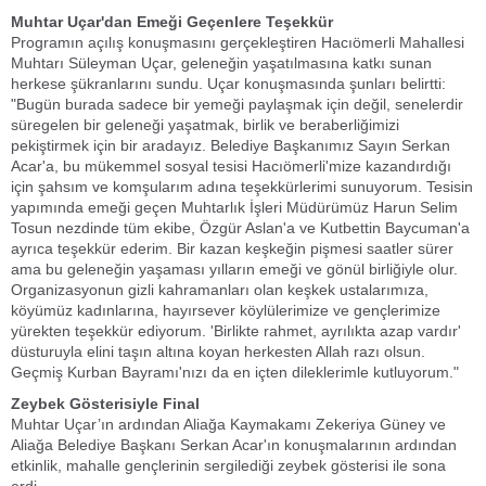
Muhtar Uçar'dan Emeği Geçenlere Teşekkür
Programın açılış konuşmasını gerçekleştiren Hacıömerli Mahallesi
Muhtarı Süleyman Uçar, geleneğin yaşatılmasına katkı sunan
herkese şükranlarını sundu. Uçar konuşmasında şunları belirtti:
"Bugün burada sadece bir yemeği paylaşmak için değil, senelerdir
süregelen bir geleneği yaşatmak, birlik ve beraberliğimizi
pekiştirmek için bir aradayız. Belediye Başkanımız Sayın Serkan
Acar'a, bu mükemmel sosyal tesisi Hacıömerli'mize kazandırdığı
için şahsım ve komşularım adına teşekkürlerimi sunuyorum. Tesisin
yapımında emeği geçen Muhtarlık İşleri Müdürümüz Harun Selim
Tosun nezdinde tüm ekibe, Özgür Aslan'a ve Kutbettin Baycuman'a
ayrıca teşekkür ederim. Bir kazan keşkeğin pişmesi saatler sürer
ama bu geleneğin yaşaması yılların emeği ve gönül birliğiyle olur.
Organizasyonun gizli kahramanları olan keşkek ustalarımıza,
köyümüz kadınlarına, hayırsever köylülerimize ve gençlerimize
yürekten teşekkür ediyorum. 'Birlikte rahmet, ayrılıkta azap vardır'
düsturuyla elini taşın altına koyan herkesten Allah razı olsun.
Geçmiş Kurban Bayramı'nızı da en içten dileklerimle kutluyorum."
Zeybek Gösterisiyle Final
Muhtar Uçar’ın ardından Aliağa Kaymakamı Zekeriya Güney ve
Aliağa Belediye Başkanı Serkan Acar'ın konuşmalarının ardından
etkinlik, mahalle gençlerinin sergilediği zeybek gösterisi ile sona
erdi.