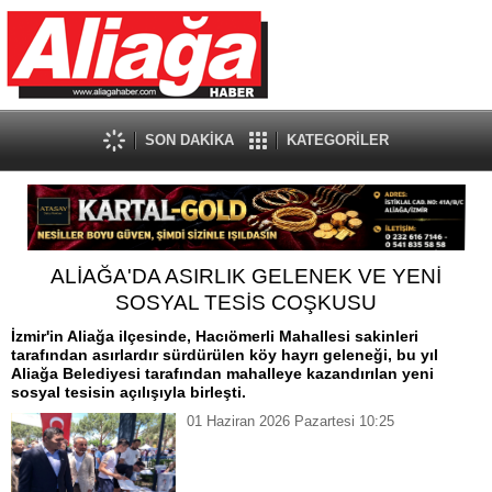
SON DAKİKA
KATEGORİLER
ALİAĞA'DA ASIRLIK GELENEK VE YENİ
SOSYAL TESİS COŞKUSU
İzmir'in Aliağa ilçesinde, Hacıömerli Mahallesi sakinleri
tarafından asırlardır sürdürülen köy hayrı geleneği, bu yıl
Aliağa Belediyesi tarafından mahalleye kazandırılan yeni
sosyal tesisin açılışıyla birleşti.
01 Haziran 2026 Pazartesi 10:25