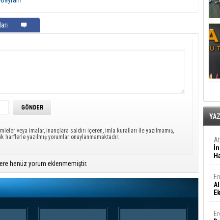
#Bayram
arı
YA
mleler veya imalar, inançlara saldırı içeren, imla kuralları ile yazılmamış,
ük harflerle yazılmış yorumlar onaylanmamaktadır.
A
İn
Ha
ere henüz yorum eklenmemiştir.
En
Al
E
Er