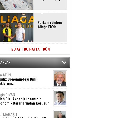
Furkan Yöntem
Aliağa Fk’da
BU AY
|
BU HAFTA
|
DÜN
ZARLAR
ta ATUN
giliz Dönemindeki Dini
klarımız
gin CİVAN
lah Bizi Akdeniz İnsanının
konomik Kararlarından Korusun!
ol MARAŞLI