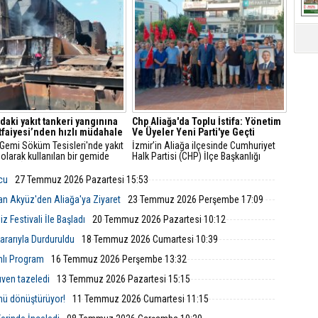
 açıklamayla yeni döneme ilişkin
trafiği durdurdu.
r verdi.
'daki yakıt tankeri yangınına
Chp Aliağa'da Toplu İstifa: Yönetim
İtfaiyesi’nden hızlı müdahale
Ve Üyeler Yeni Parti'ye Geçti
 Gemi Söküm Tesisleri'nde yakıt
İzmir’in Aliağa ilçesinde Cumhuriyet
 olarak kullanılan bir gemide
Halk Partisi (CHP) İlçe Başkanlığı
çıktı. İzmir Büyükşehir
yönetim kurulu ve çok sayıda parti
esi İtfaiye Dairesi Başkanlığı
üyesi, düzenlenen basın toplantısıyla
lcu
27 Temmuz 2026 Pazartesi 15:53
i, ihbarın ardından hızla bölgeye
görevlerinden ve parti üyeliklerinden
istifa ettiklerini duyurarak Yeni Parti’ye
an Akyüz'den Aliağa'ya Ziyaret
23 Temmuz 2026 Perşembe 17:09
katıldıklarını açıkladı.
 Festivali İle Başladı
20 Temmuz 2026 Pazartesi 10:12
rarıyla Durduruldu
18 Temmuz 2026 Cumartesi 10:39
mlı Program
16 Temmuz 2026 Perşembe 13:32
ven tazeledi
13 Temmuz 2026 Pazartesi 15:15
nü dönüştürüyor!
11 Temmuz 2026 Cumartesi 11:15