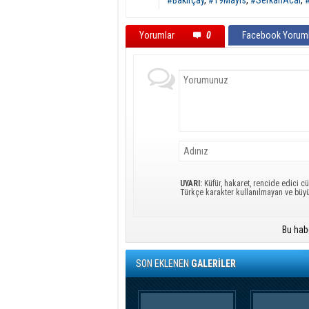
#Bakırçay
,
#19Mayıs
,
#SerkanAcar
,
Yorumlar
0
Facebook Yoruml
UYARI:
Küfür, hakaret, rencide edici cü
Türkçe karakter kullanılmayan ve büy
Bu hab
SON EKLENEN
GALERİLER