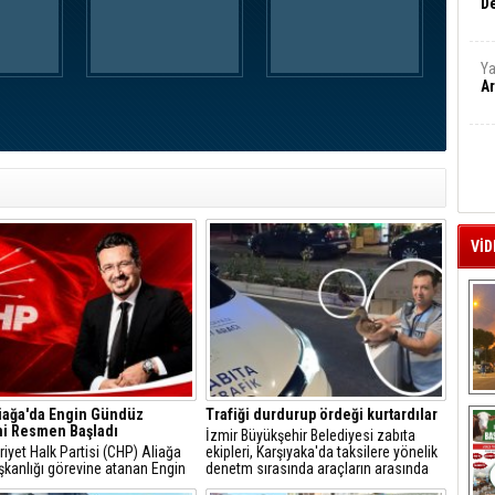
De
Ya
Ar
VİD
A
iağa'da Engin Gündüz
Trafiği durdurup ördeği kurtardılar
i Resmen Başladı
İzmir Büyükşehir Belediyesi zabıta
yet Halk Partisi (CHP) Aliağa
ekipleri, Karşıyaka'da taksilere yönelik
şkanlığı görevine atanan Engin
denetm sırasında araçların arasında
, sosyal medya hesabından
kalan yeşilbaşlı dişi ördeği fark ederek