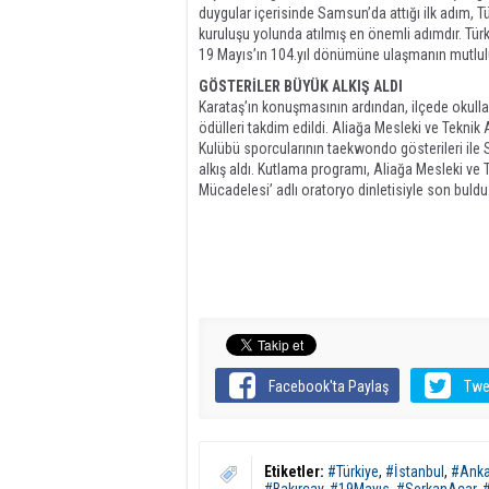
duygular içerisinde Samsun’da attığı ilk adım, T
kuruluşu yolunda atılmış en önemli adımdır. Türk 
19 Mayıs’ın 104.yıl dönümüne ulaşmanın mutlulu
GÖSTERİLER BÜYÜK ALKIŞ ALDI
Karataş’ın konuşmasının ardından, ilçede okull
ödülleri takdim edildi. Aliağa Mesleki ve Teknik
Kulübü sporcularının taekwondo gösterileri ile S
alkış aldı. Kutlama programı, Aliağa Mesleki ve 
Mücadelesi’ adlı oratoryo dinletisiyle son buldu
Facebook'ta Paylaş
Twe
Etiketler:
#Türkiye
,
#İstanbul
,
#Anka