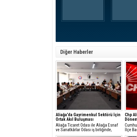
Diğer Haberler
Aliağa'da Gayrimenkul Sektörü İçin
Chp Al
Ortak Akıl Buluşması
Dönem
Aliağa Ticaret Odası ile Aliağa Esnaf
Cumhuri
ve Sanatkârlar Odası iş birliğinde,
İlçe Ba
ilçede faaliyet gösteren gayrimenkul
Gündüz