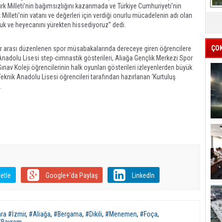
ürk Milleti’nin bağımsızlığını kazanmada ve Türkiye Cumhuriyeti’nin
Milleti’nin vatanı ve değerleri için verdiği onurlu mücadelenin adı olan
k ve heyecanını yürekten hissediyoruz” dedi.
ÇO
ar arası düzenlenen spor müsabakalarında dereceye giren öğrencilere
 Anadolu Lisesi step-cimnastik gösterileri, Aliağa Gençlik Merkezi Spor
ınav Koleji öğrencilerinin halk oyunları gösterileri izleyenlerden büyük
Teknik Anadolu Lisesi öğrencileri tarafından hazırlanan ‘Kurtuluş
.
etle
Google+'da Paylaş
LinkedIn
ra #İzmir
,
#Aliağa
,
#Bergama
,
#Dikili
,
#Menemen
,
#Foça
,