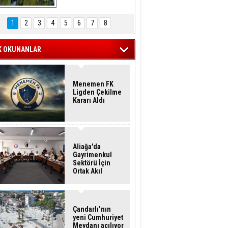
Hasan Eser'in 
Objektifinden
1
2
3
4
5
6
7
8
K OKUNANLAR
Menemen FK
Ligden Çekilme
Kararı Aldı
Aliağa'da
Gayrimenkul
Sektörü İçin
Ortak Akıl
Buluşması
Çandarlı’nın
yeni Cumhuriyet
Meydanı açılıyor