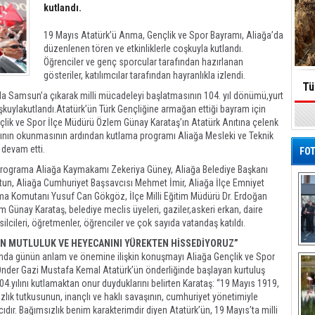
kutlandı.
19 Mayıs Atatürk’ü Anma, Gençlik ve Spor Bayramı, Aliağa’da
düzenlenen tören ve etkinliklerle coşkuyla kutlandı.
Öğrenciler ve genç sporcular tarafından hazırlanan
gösteriler, katılımcılar tarafından hayranlıkla izlendi.
Tü
a Samsun’a çıkarak milli mücadeleyi başlatmasının 104. yıl dönümü,yurt
şkuylakutlandı.Atatürk’ün Türk Gençliğine armağan ettiği bayram için
lik ve Spor İlçe Müdürü Özlem Günay Karataş’ın Atatürk Anıtına çelenk
şının okunmasının ardından kutlama programı Aliağa Mesleki ve Teknik
 devam etti.
FOT
 programa Aliağa Kaymakamı Zekeriya Güney, Aliağa Belediye Başkanı
tun, Aliağa Cumhuriyet Başsavcısı Mehmet İmir, Aliağa İlçe Emniyet
a Komutanı Yusuf Can Gökgöz, İlçe Milli Eğitim Müdürü Dr. Erdoğan
 Günay Karataş, belediye meclis üyeleri, gaziler,askeri erkan, daire
msilcileri, öğretmenler, öğrenciler ve çok sayıda vatandaş katıldı.
IN MUTLULUK VE HEYECANINI YÜREKTEN HİSSEDİYORUZ”
De
da günün anlam ve önemine ilişkin konuşmayı Aliağa Gençlik ve Spor
Al
Önder Gazi Mustafa Kemal Atatürk’ün önderliğinde başlayan kurtuluş
104.yılını kutlamaktan onur duyduklarını belirten Karataş: “19 Mayıs 1919,
ızlık tutkusunun, inançlı ve haklı savaşının, cumhuriyet yönetimiyle
ıcıdır. Bağımsızlık benim karakterimdir diyen Atatürk’ün, 19 Mayıs’ta milli