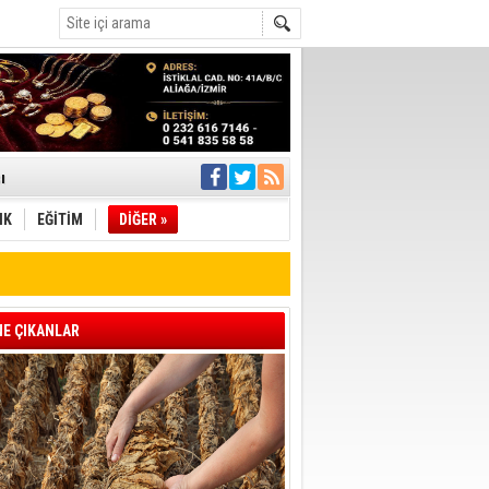
ı
IK
EĞİTİM
DİĞER »
pıldı
 Toplandı
A.Ş.’Ye İletti
Çağrısı
E ÇIKANLAR
 hızlı müdahale
'ye Geçti