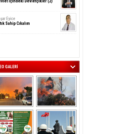
vlet İçindeki Devletçikler (2)
şar Eyice
tık Sahip Cıkalım
EO GALERİ
liağa ‘da  otluk 
Aliağa'nın Ciğerleri 
alanda çıkan 
Yandı
yangın evlere 
sıçramadan 
söndürüldü