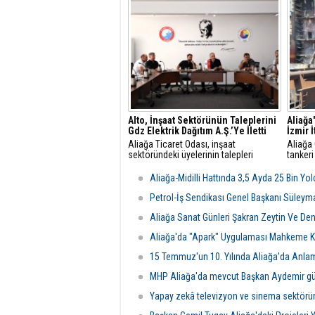
danışmanlarıyla sektörel istişare
yaptığı
toplantısı gerçekleştirildi.
mesajla
Alto, İnşaat Sektörünün Taleplerini
Aliağa
Gdz Elektrik Dağıtım A.Ş.’Ye İletti
İzmir 
Aliağa Ticaret Odası, inşaat
Aliağa
sektöründeki üyelerinin talepleri
tankeri
üzerine GDZ Elektrik Dağıtım
yangın 
yetkilileriyle toplantı düzenledi.
Belediy
Aliağa-Midilli Hattında 3,5 Ayda 25 Bin Yo
Görüşmede sayaç panosu ve enerji
ekipler
odası düzenlemeleriyle ilgili yeni
ulaştı.
Petrol-İş Sendikası Genel Başkanı Süleym
şartlar ve başvuru süreçleri
Aliağa Sanat Günleri Şakran Zeytin Ve Deniz
değerlendirildi.
Aliağa'da "Apark" Uygulaması Mahkeme Ka
15 Temmuz'un 10. Yılında Aliağa'da Anla
MHP Aliağa'da mevcut Başkan Aydemir gü
Yapay zekâ televizyon ve sinema sektörü