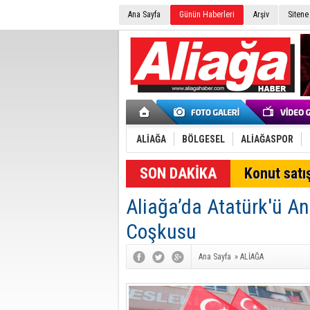
Ana Sayfa
Günün Haberleri
Arşiv
Sitene
ALİAĞA
BÖLGESEL
ALİAĞASPOR
SON DAKİKA
Konut satış
Aliağa’da Atatürk'ü A
Coşkusu
Ana Sayfa
»
ALİAĞA