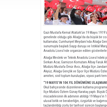
Gazi Mustafa Kemal Atatürk’ün 19 Mayıs 1919’d
genelinde olduğu gibi Aliağa’da da büyük bir co
kutlamalar, Cumhuriyet Meydanı’nda Aliağa Genç
sunumuyla başladı.Saygı duruşu ve İstiklal Mar
Anadolu Lisesi’nde organize edilen gösterilerle
Aliağa Mesleki ve Teknik Anadolu Lisesi’ndeki
Serkan Acar, Garnizon Komutanı Albay Faruk Al
Müdürü Mustafa Ömür Avcı, Aliağa İlçe Jandarm
Akyüz, Aliağa Gençlik ve Spor İlçe Müdürü Özlem
amirleri, sivil toplum kuruluşları, siyasi parti te
“19 MAYIS’IN 104.YIL DÖNÜMÜNE ULAŞMAN
Okul bahçesinde düzenlenen kutlama programın
İlçe Müdürü Özlem Günay Karataş yaptı. Büyük 
mücadelesinin ilk adımının atıldığı 19 Mayıs’ın 
ulusal birlik ve beraberliğin, özgürlük ve bağıms
taçlandırıldığı zorlu bir tarihsel sürecin başlang