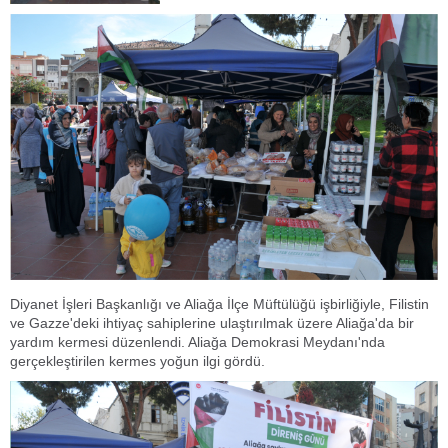
Diyanet İşleri Başkanlığı ve Aliağa İlçe Müftülüğü işbirliğiyle, Filistin
ve Gazze'deki ihtiyaç sahiplerine ulaştırılmak üzere Aliağa'da bir
yardım kermesi düzenlendi. Aliağa Demokrasi Meydanı'nda
gerçekleştirilen kermes yoğun ilgi gördü.