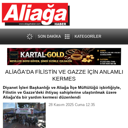
SON DAKİKA
KATEGORİLER
ALİAĞA'DA FİLİSTİN VE GAZZE İÇİN ANLAMLI
KERMES
Diyanet İşleri Başkanlığı ve Aliağa İlçe Müftülüğü işbirliğiyle,
Filistin ve Gazze'deki ihtiyaç sahiplerine ulaştırılmak üzere
Aliağa'da bir yardım kermesi düzenlendi
28 Kasım 2025 Cuma 12:35