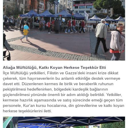
Aliağa Müftülüğü, Katkı Koyan Herkese Teşekkür Etti
İlçe Müftülüğü yetkilileri, Filistin ve Gazze'deki insani krize dikkat
çekerek, tüm hayırseverlerin bu anlamlı etkinliğe destek vermeye
davet etti. Düzenlenen kermes ile birlik ve beraberlik ruhunun
pekiştirilmesi hedeflenirken, bölgedeki kardeşlik bağlarının
güçlendirilmesi yönünde önemli bir adım atıldığı belirtildi. Yetkililer,
kermese hazırlık aşamasında ve satış sürecinde emeği geçen tüm
personele, Kur'an kursu hocalarına, din görevlilerine ve katkı koyan
herkese teşekkürlerini iletti.