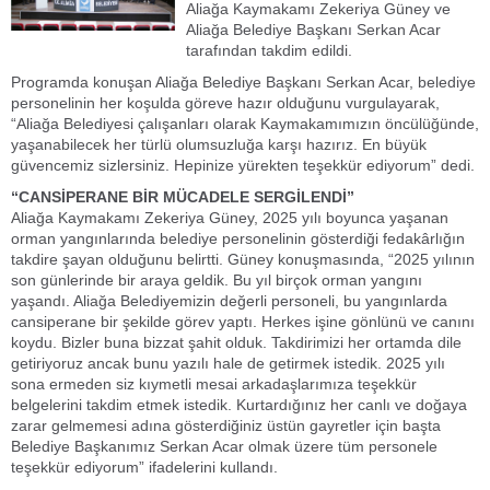
Aliağa Kaymakamı Zekeriya Güney ve
Aliağa Belediye Başkanı Serkan Acar
tarafından takdim edildi.
Programda konuşan Aliağa Belediye Başkanı Serkan Acar, belediye
personelinin her koşulda göreve hazır olduğunu vurgulayarak,
“Aliağa Belediyesi çalışanları olarak Kaymakamımızın öncülüğünde,
yaşanabilecek her türlü olumsuzluğa karşı hazırız. En büyük
güvencemiz sizlersiniz. Hepinize yürekten teşekkür ediyorum” dedi.
“CANSİPERANE BİR MÜCADELE SERGİLENDİ”
Aliağa Kaymakamı Zekeriya Güney, 2025 yılı boyunca yaşanan
orman yangınlarında belediye personelinin gösterdiği fedakârlığın
takdire şayan olduğunu belirtti. Güney konuşmasında, “2025 yılının
son günlerinde bir araya geldik. Bu yıl birçok orman yangını
yaşandı. Aliağa Belediyemizin değerli personeli, bu yangınlarda
cansiperane bir şekilde görev yaptı. Herkes işine gönlünü ve canını
koydu. Bizler buna bizzat şahit olduk. Takdirimizi her ortamda dile
getiriyoruz ancak bunu yazılı hale de getirmek istedik. 2025 yılı
sona ermeden siz kıymetli mesai arkadaşlarımıza teşekkür
belgelerini takdim etmek istedik. Kurtardığınız her canlı ve doğaya
zarar gelmemesi adına gösterdiğiniz üstün gayretler için başta
Belediye Başkanımız Serkan Acar olmak üzere tüm personele
teşekkür ediyorum” ifadelerini kullandı.