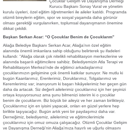
Çocuklar Gelişim ve Dayanışma Derneği
Kurucu Başkanı Sonay Vural ve yönetim
kurulu üyeleri, özel eğitim öğretmenleri ile aileler katıldı. Programda
otizmli bireylerin eğitim, spor ve sosyal yaşamda daha görünür
olması gerektiği vurgulanırken, toplumsal dayanışmanın önemine
dikkat çekildi.
Başkan Serkan Acar: “O Çocuklar Benim de Çocuklarım”
Aliağa Belediye Başkanı Serkan Acar, Aliağa’nın özel eğitim
alanında önemli imkanlara sahip olduğunu belirterek şu ifadeleri
kullandı: “Aliağa olarak çok nitelikli rehabilitasyon merkezlerine ve
alanında başarılı eğitimcilere sahibiz. Belediyemizin Atla Terapi ve
Rehabilitasyon Merkezi’nde de eğitimci arkadaşlarımız
çocuklarımızın gelişimine çok önemli katkılar sunuyor. Ne mutlu ki
bugün Kaanlarımız, Erenlerimiz, Doruklarımız, Tolgalarımız ve
Keremlerimiz var; inanıyorum ki başarı hikâyelerimiz her geçen gün
daha da artacak. Siz değerli ailelerimiz çocuklarınız için her şeyinizi
ortaya koyuyorsunuz ama şunu bilmenizi isterim ki o çocuklar
benim de çocuklarım. Biz büyük bir aileyiz ve her zaman birlikteyiz.
Çocuklarımız için en iyisini yapacak, onları en güzel yerlere hep
birlikte taşıyacağız. Bugün artık yeni bir paydaşımız daha var.
Derneğimiz, belediyemiz, ailelerimiz ve eğitimcilerimizle
çocuklarımız için omuz omuza çalışacağız. Otizmli Çocuklar Gelişim
ve Dayanışma Derneği’nin Aliağa’mıza hayırlı ve uğurlu olmasını