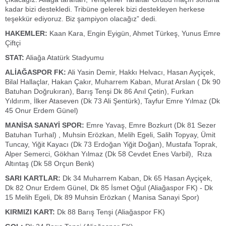
kadar bizi destekledi. Tribüne gelerek bizi destekleyen herkese
teşekkür ediyoruz. Biz şampiyon olacağız” dedi.
HAKEMLER:
Kaan Kara, Engin Eyigün, Ahmet Türkeş, Yunus Emre
Çiftçi
STAT:
Aliağa Atatürk Stadyumu
ALİAĞASPOR FK:
Ali Yasin Demir, Hakkı Helvacı, Hasan Ayçiçek,
Bilal Hallaçlar, Hakan Çakır, Muharrem Kaban, Murat Arslan ( Dk 90
Batuhan Doğrukıran), Barış Tenşi Dk 86 Anıl Çetin), Furkan
Yıldırım, İlker Ataseven (Dk 73 Ali Şentürk), Tayfur Emre Yılmaz (Dk
45 Onur Erdem Günel)
MANİSA SANAYİ SPOR:
Emre Yavaş, Emre Bozkurt (Dk 81 Sezer
Batuhan Turhal) , Muhsin Erözkan, Melih Egeli, Salih Topyay, Ümit
Tuncay, Yiğit Kayacı (Dk 73 Erdoğan Yiğit Doğan), Mustafa Toprak,
Alper Semerci, Gökhan Yılmaz (Dk 58 Cevdet Enes Varbil), Rıza
Altıntaş (Dk 58 Orçun Benk)
SARI KARTLAR:
Dk 34 Muharrem Kaban, Dk 65 Hasan Ayçiçek,
Dk 82 Onur Erdem Günel, Dk 85 İsmet Oğul (Aliağaspor FK) - Dk
15 Melih Egeli, Dk 89 Muhsin Erözkan ( Manisa Sanayi Spor)
KIRMIZI KART:
Dk 88 Barış Tenşi (Aliağaspor FK)