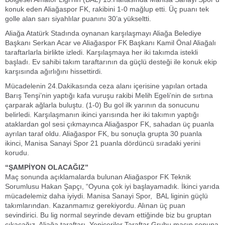
konuk eden Aliağaspor FK, rakibini 1-0 mağlup etti. Üç puanı tek
golle alan sarı siyahlılar puanını 30’a yükseltti.
Aliağa Atatürk Stadında oynanan karşılaşmayı Aliağa Belediye
Başkanı Serkan Acar ve Aliağaspor FK Başkanı Kamil Önal Aliağalı
taraftarlarla birlikte izledi. Karşılaşmaya her iki takımda istekli
başladı. Ev sahibi takım taraftarının da güçlü desteği ile konuk ekip
karşısında ağırlığını hissettirdi.
Mücadelenin 24.Dakikasında ceza alanı içerisine yapılan ortada
Barış Tenşi’nin yaptığı kafa vuruşu rakibi Melih Egeli’nin de sırtına
çarparak ağlarla buluştu. (1-0) Bu gol ilk yarının da sonucunu
belirledi. Karşılaşmanın ikinci yarısında her iki takımın yaptığı
ataklardan gol sesi çıkmayınca Aliağaspor FK, sahadan üç puanla
ayrılan taraf oldu. Aliağaspor FK, bu sonuçla grupta 30 puanla
ikinci, Manisa Sanayi Spor 21 puanla dördüncü sıradaki yerini
korudu.
“ŞAMPİYON OLACAĞIZ”
Maç sonunda açıklamalarda bulunan Aliağaspor FK Teknik
Sorumlusu Hakan Şapçı, “Oyuna çok iyi başlayamadık. İkinci yarıda
mücadelemiz daha iyiydi. Manisa Sanayi Spor, BAL liginin güçlü
takımlarından. Kazanmamız gerekiyordu. Alınan üç puan
sevindirici. Bu lig normal seyrinde devam ettiğinde biz bu gruptan
çıkacağız. Aliağa taraftarı, Yeniçeriler Taraftar Grubu maçın sonuna