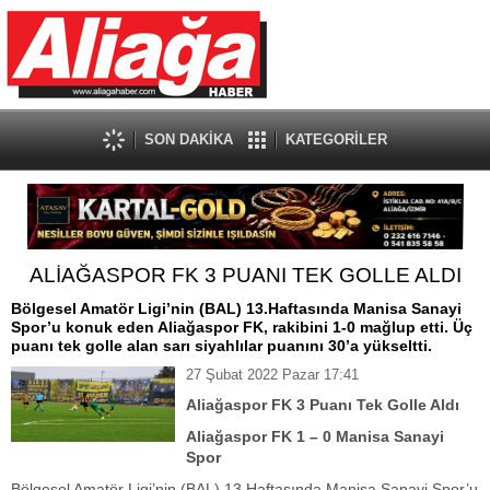
SON DAKİKA
KATEGORİLER
ALİAĞASPOR FK 3 PUANI TEK GOLLE ALDI
Bölgesel Amatör Ligi’nin (BAL) 13.Haftasında Manisa Sanayi
Spor’u konuk eden Aliağaspor FK, rakibini 1-0 mağlup etti. Üç
puanı tek golle alan sarı siyahlılar puanını 30’a yükseltti.
27 Şubat 2022 Pazar 17:41
Aliağaspor FK 3 Puanı Tek Golle Aldı
Aliağaspor FK 1 – 0 Manisa Sanayi
Spor
Bölgesel Amatör Ligi’nin (BAL) 13.Haftasında Manisa Sanayi Spor’u