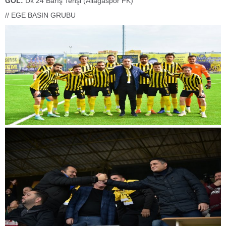
GOL:
Dk 24 Barış Tenşi (Aliağaspor FK)
// EGE BASIN GRUBU