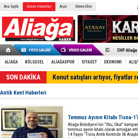
Ana Sayfa
Günün Haberleri
Arşiv
Sitene Ekle
İzmir'in K
CHP Aliağa
Çağrısı
Onat Tüneli
Menemen FK
ALİAĞA
BÖLGESEL
ALİAĞASPOR
SİYASET
EKONOMİ
ALIŞ
Aliağa'da G
Çandarlı’n
SON DAKİKA
Konut satışları artıyor, fiyatlar 
Furkan Yön
Chp Aliağa
AK Parti Al
Antik Kent Haberleri
SOCAR Türk
Trafiği dur
Alto, İnşaa
TÜVTÜRK’te
Temmuz Ayının Kitabı Tisna-1’
Aliağa'daki
Chp Aliağa'
Aliağa Belediyesi’nin “Oku, Okut” kampa
temmuz ayının kitabı olarak armağan ettiğ
14.Yayını “Tisna Antik Kentinde İlk Araşt