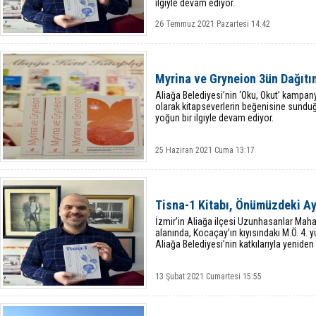
ilgiyle devam ediyor.
26 Temmuz 2021 Pazartesi 14:42
Myrina ve Gryneion 3ün Dağıtı
Aliağa Belediyesi’nin ‘Oku, Okut’ kampan
olarak kitapseverlerin beğenisine sunduğ
yoğun bir ilgiyle devam ediyor.
25 Haziran 2021 Cuma 13:17
Tisna-1 Kitabı, Önümüzdeki Ay
İzmir’in Aliağa ilçesi Uzunhasanlar Maha
alanında, Kocaçay’ın kıyısındaki M.Ö. 4. y
Aliağa Belediyesi’nin katkılarıyla yeniden
13 Şubat 2021 Cumartesi 15:55