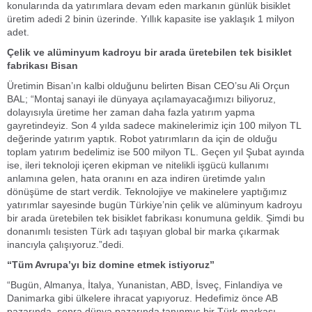
konularında da yatırımlara devam eden markanın günlük bisiklet
üretim adedi 2 binin üzerinde. Yıllık kapasite ise yaklaşık 1 milyon
adet.
Çelik ve alüminyum kadroyu bir arada üretebilen tek bisiklet
fabrikası Bisan
Üretimin Bisan’ın kalbi olduğunu belirten Bisan CEO’su Ali Orçun
BAL; “Montaj sanayi ile dünyaya açılamayacağımızı biliyoruz,
dolayısıyla üretime her zaman daha fazla yatırım yapma
gayretindeyiz. Son 4 yılda sadece makinelerimiz için 100 milyon TL
değerinde yatırım yaptık. Robot yatırımların da için de olduğu
toplam yatırım bedelimiz ise 500 milyon TL. Geçen yıl Şubat ayında
ise, ileri teknoloji içeren ekipman ve nitelikli işgücü kullanımı
anlamına gelen, hata oranını en aza indiren üretimde yalın
dönüşüme de start verdik. Teknolojiye ve makinelere yaptığımız
yatırımlar sayesinde bugün Türkiye’nin çelik ve alüminyum kadroyu
bir arada üretebilen tek bisiklet fabrikası konumuna geldik. Şimdi bu
donanımlı tesisten Türk adı taşıyan global bir marka çıkarmak
inancıyla çalışıyoruz.”dedi.
“Tüm Avrupa’yı biz domine etmek istiyoruz”
“Bugün, Almanya, İtalya, Yunanistan, ABD, İsveç, Finlandiya ve
Danimarka gibi ülkelere ihracat yapıyoruz. Hedefimiz önce AB
pazarında, sonra dünya pazarında tanınmış bir Türk markası