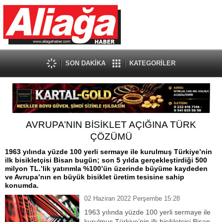
SON DAKİKA
KATEGORİLER
AVRUPA’NIN BİSİKLET AÇIĞINA TÜRK
ÇÖZÜMÜ
1963 yılında yüzde 100 yerli sermaye ile kurulmuş Türkiye’nin
ilk bisikletçisi Bisan bugün; son 5 yılda gerçekleştirdiği 500
milyon TL.’lik yatırımla %100’ün üzerinde büyüme kaydeden
ve Avrupa’nın en büyük bisiklet üretim tesisine sahip
konumda.
02 Haziran 2022 Perşembe 15:28
1963 yılında yüzde 100 yerli sermaye ile
kurulmuş Türkiye’nin ilk bisikletçisi Bisan