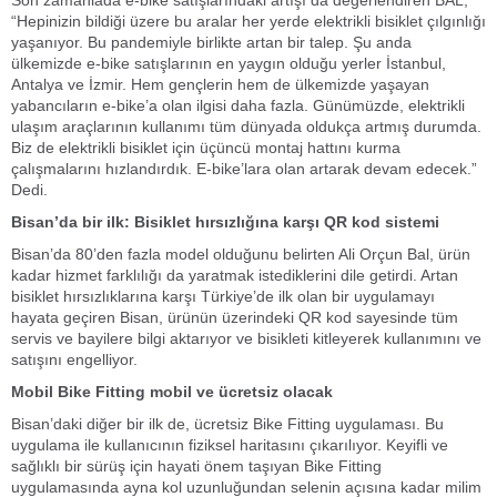
Son zamanlada e-bike satışlarındaki artışı da değerlendiren BAL;
“Hepinizin bildiği üzere bu aralar her yerde elektrikli bisiklet çılgınlığı
yaşanıyor. Bu pandemiyle birlikte artan bir talep. Şu anda
ülkemizde e-bike satışlarının en yaygın olduğu yerler İstanbul,
Antalya ve İzmir. Hem gençlerin hem de ülkemizde yaşayan
yabancıların e-bike’a olan ilgisi daha fazla. Günümüzde, elektrikli
ulaşım araçlarının kullanımı tüm dünyada oldukça artmış durumda.
Biz de elektrikli bisiklet için üçüncü montaj hattını kurma
çalışmalarını hızlandırdık. E-bike’lara olan artarak devam edecek.”
Dedi.
Bisan’da bir ilk: Bisiklet hırsızlığına karşı QR kod sistemi
Bisan’da 80’den fazla model olduğunu belirten Ali Orçun Bal, ürün
kadar hizmet farklılığı da yaratmak istediklerini dile getirdi. Artan
bisiklet hırsızlıklarına karşı Türkiye’de ilk olan bir uygulamayı
hayata geçiren Bisan, ürünün üzerindeki QR kod sayesinde tüm
servis ve bayilere bilgi aktarıyor ve bisikleti kitleyerek kullanımını ve
satışını engelliyor.
Mobil Bike Fitting mobil ve ücretsiz olacak
Bisan’daki diğer bir ilk de, ücretsiz Bike Fitting uygulaması. Bu
uygulama ile kullanıcının fiziksel haritasını çıkarılıyor. Keyifli ve
sağlıklı bir sürüş için hayati önem taşıyan Bike Fitting
uygulamasında ayna kol uzunluğundan selenin açısına kadar milim