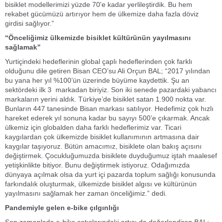
bisiklet modellerimizi yüzde 70'e kadar yerlileştirdik. Bu hem
rekabet gücümüzü artırıyor hem de ülkemize daha fazla döviz
girdisi sağlıyor.”
“Önceliğimiz ülkemizde bisiklet kültürünün yayılmasını
sağlamak”
Yurtiçindeki hedeflerinin global çaplı hedeflerinden çok farklı
olduğunu dile getiren Bisan CEO’su Ali Orçun BAL; “2017 yılından
bu yana her yıl %100’ün üzerinde büyüme kaydettik. Şu an
sektördeki ilk 3 markadan biriyiz. Son iki senede pazardaki yabancı
markaların yerini aldık. Türkiye’de bisiklet satan 1.900 nokta var.
Bunların 447 tanesinde Bisan markası satılıyor. Hedefimiz çok hızlı
hareket ederek yıl sonuna kadar bu sayıyı 500’e çıkarmak. Ancak
ülkemiz için globalden daha farklı hedeflerimiz var. Ticari
kaygılardan çok ülkemizde bisiklet kullanımının artmasına dair
kaygılar taşıyoruz. Bütün amacımız, bisiklete olan bakış açısını
değiştirmek. Çocukluğumuzda bisiklete duyduğumuz iştah maalesef
yetişkinlikte bitiyor. Bunu değiştirmek istiyoruz. Odağımızda
dünyaya açılmak olsa da yurt içi pazarda toplum sağlığı konusunda
farkındalık oluşturmak, ülkemizde bisiklet algısı ve kültürünün
yayılmasını sağlamak her zaman önceliğimiz.” dedi.
Pandemiyle gelen e-bike çılgınlığı