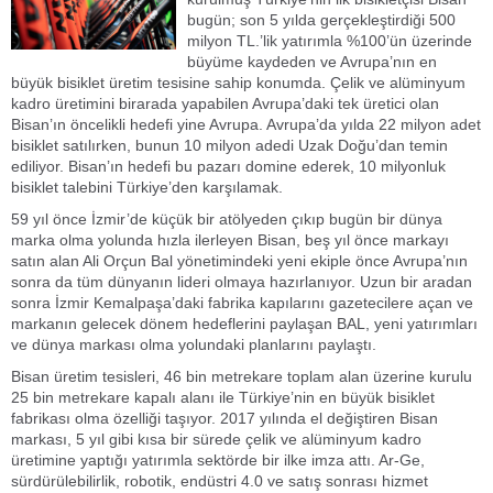
bugün; son 5 yılda gerçekleştirdiği 500
milyon TL.’lik yatırımla %100’ün üzerinde
büyüme kaydeden ve Avrupa’nın en
büyük bisiklet üretim tesisine sahip konumda. Çelik ve alüminyum
kadro üretimini birarada yapabilen Avrupa’daki tek üretici olan
Bisan’ın öncelikli hedefi yine Avrupa. Avrupa’da yılda 22 milyon adet
bisiklet satılırken, bunun 10 milyon adedi Uzak Doğu’dan temin
ediliyor. Bisan’ın hedefi bu pazarı domine ederek, 10 milyonluk
bisiklet talebini Türkiye’den karşılamak.
59 yıl önce İzmir’de küçük bir atölyeden çıkıp bugün bir dünya
marka olma yolunda hızla ilerleyen Bisan, beş yıl önce markayı
satın alan Ali Orçun Bal yönetimindeki yeni ekiple önce Avrupa’nın
sonra da tüm dünyanın lideri olmaya hazırlanıyor. Uzun bir aradan
sonra İzmir Kemalpaşa’daki fabrika kapılarını gazetecilere açan ve
markanın gelecek dönem hedeflerini paylaşan BAL, yeni yatırımları
ve dünya markası olma yolundaki planlarını paylaştı.
Bisan üretim tesisleri, 46 bin metrekare toplam alan üzerine kurulu
25 bin metrekare kapalı alanı ile Türkiye’nin en büyük bisiklet
fabrikası olma özelliği taşıyor. 2017 yılında el değiştiren Bisan
markası, 5 yıl gibi kısa bir sürede çelik ve alüminyum kadro
üretimine yaptığı yatırımla sektörde bir ilke imza attı. Ar-Ge,
sürdürülebilirlik, robotik, endüstri 4.0 ve satış sonrası hizmet