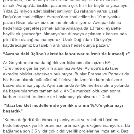
olmak. Avrupa’da bisiklet pazarında çok hızlı bir büyüme yaşanıyor.
Yılda 22 milyon adet bisiklet satılıyor. Bu rakamın yarısı Uzak
Doğu’dan ithal ediliyor. Avrupa’dan ithal edilen bu 10 milyonluk
pazarı Bisan olarak biz domine etmek istiyoruz. Avrupa’daki bu
hedefimizi gerçekleştirmek adına Almanya’da 13 farklı eyalette
bayilik oluşturacağız. Almanya’nın dünyaya açılmamız konusunda
pilot ülke olacağına inanıyoruz. Uzak Doğu’dan Türkiye’ye
kaydıracağımız bu talebin ardından hedef dünya pazarı.”
“Avrupa’daki üçüncü akredite labotuvarını İzmir’de kuracağız”
Ar-Ge yatırımlarına da ağırlık verdiklerinin altını çizen BAL;
“Üretimde diğer bir yatırım alanımız Ar-Ge. Avrupa’da iki tane
akredite bisiklet labotuvarı bulunuyor. Bunlar Fransa ve Portekiz’de.
Biz Bisan olarak üçüncüsünü Türkiye’de İzmir’de kurmak üzere
başvurularımızı yaptık. Aynı zamanda Ar-Ge merkezi olma yolunda
da başvurularımızı tamamladık. Ar-Ge merkezi olduktan sonra
karbon bisiklet üretimine de başlamayı planlıyoruz.” Dedi.
“Bazı bisiklet modellerinde yerlilik oranını %70’e çıkarmayı
başardık”
“Katma değerli ürün ihracatı planlıyorsak ve rekabeti büyütme
hedefindeysek yerlilik oranımızı artırmak gerektiğine inanıyoruz. Bu
bağlamda son 3,5 yıldır çok ciddi yerlilik projelerine imza attık. Bazı