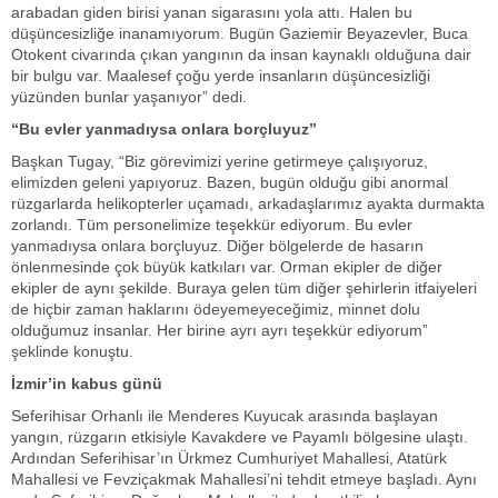
arabadan giden birisi yanan sigarasını yola attı. Halen bu
düşüncesizliğe inanamıyorum. Bugün Gaziemir Beyazevler, Buca
Otokent civarında çıkan yangının da insan kaynaklı olduğuna dair
bir bulgu var. Maalesef çoğu yerde insanların düşüncesizliği
yüzünden bunlar yaşanıyor” dedi.
“Bu evler yanmadıysa onlara borçluyuz”
Başkan Tugay, “Biz görevimizi yerine getirmeye çalışıyoruz,
elimizden geleni yapıyoruz. Bazen, bugün olduğu gibi anormal
rüzgarlarda helikopterler uçamadı, arkadaşlarımız ayakta durmakta
zorlandı. Tüm personelimize teşekkür ediyorum. Bu evler
yanmadıysa onlara borçluyuz. Diğer bölgelerde de hasarın
önlenmesinde çok büyük katkıları var. Orman ekipler de diğer
ekipler de aynı şekilde. Buraya gelen tüm diğer şehirlerin itfaiyeleri
de hiçbir zaman haklarını ödeyemeyeceğimiz, minnet dolu
olduğumuz insanlar. Her birine ayrı ayrı teşekkür ediyorum”
şeklinde konuştu.
İzmir’in kabus günü
Seferihisar Orhanlı ile Menderes Kuyucak arasında başlayan
yangın, rüzgarın etkisiyle Kavakdere ve Payamlı bölgesine ulaştı.
Ardından Seferihisar’ın Ürkmez Cumhuriyet Mahallesi, Atatürk
Mahallesi ve Fevziçakmak Mahallesi’ni tehdit etmeye başladı. Aynı