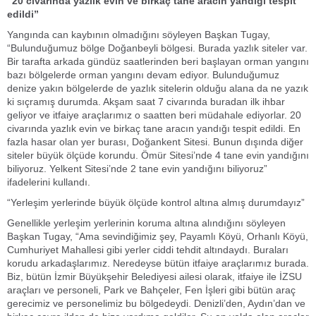
“20 civarında yazlık evin ve birkaç tane aracın yandığı tespit
edildi”
Yangında can kaybının olmadığını söyleyen Başkan Tugay,
“Bulunduğumuz bölge Doğanbeyli bölgesi. Burada yazlık siteler var.
Bir tarafta arkada gündüz saatlerinden beri başlayan orman yangını
bazı bölgelerde orman yangını devam ediyor. Bulunduğumuz
denize yakın bölgelerde de yazlık sitelerin olduğu alana da ne yazık
ki sıçramış durumda. Akşam saat 7 civarında buradan ilk ihbar
geliyor ve itfaiye araçlarımız o saatten beri müdahale ediyorlar. 20
civarında yazlık evin ve birkaç tane aracın yandığı tespit edildi. En
fazla hasar olan yer burası, Doğankent Sitesi. Bunun dışında diğer
siteler büyük ölçüde korundu. Ömür Sitesi’nde 4 tane evin yandığını
biliyoruz. Yelkent Sitesi’nde 2 tane evin yandığını biliyoruz”
ifadelerini kullandı.
“Yerleşim yerlerinde büyük ölçüde kontrol altına almış durumdayız”
Genellikle yerleşim yerlerinin koruma altına alındığını söyleyen
Başkan Tugay, “Ama sevindiğimiz şey, Payamlı Köyü, Orhanlı Köyü,
Cumhuriyet Mahallesi gibi yerler ciddi tehdit altındaydı. Buraları
korudu arkadaşlarımız. Neredeyse bütün itfaiye araçlarımız burada.
Biz, bütün İzmir Büyükşehir Belediyesi ailesi olarak, itfaiye ile İZSU
araçları ve personeli, Park ve Bahçeler, Fen İşleri gibi bütün araç
gerecimiz ve personelimiz bu bölgedeydi. Denizli’den, Aydın’dan ve