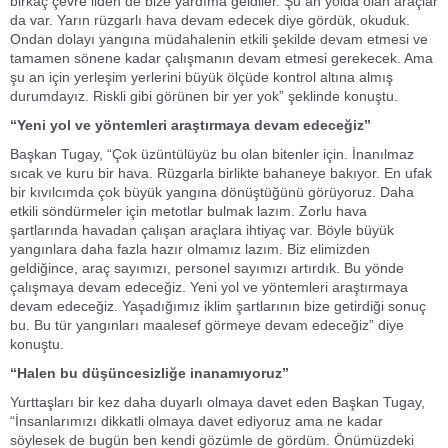
birkaç çevre ilden de bize yardıma geldiler. Şu an yolda olan araçlar
da var. Yarın rüzgarlı hava devam edecek diye gördük, okuduk.
Ondan dolayı yangına müdahalenin etkili şekilde devam etmesi ve
tamamen sönene kadar çalışmanın devam etmesi gerekecek. Ama
şu an için yerleşim yerlerini büyük ölçüde kontrol altına almış
durumdayız. Riskli gibi görünen bir yer yok” şeklinde konuştu.
“Yeni yol ve yöntemleri araştırmaya devam edeceğiz”
Başkan Tugay, “Çok üzüntülüyüz bu olan bitenler için. İnanılmaz
sıcak ve kuru bir hava. Rüzgarla birlikte bahaneye bakıyor. En ufak
bir kıvılcımda çok büyük yangına dönüştüğünü görüyoruz. Daha
etkili söndürmeler için metotlar bulmak lazım. Zorlu hava
şartlarında havadan çalışan araçlara ihtiyaç var. Böyle büyük
yangınlara daha fazla hazır olmamız lazım. Biz elimizden
geldiğince, araç sayımızı, personel sayımızı artırdık. Bu yönde
çalışmaya devam edeceğiz. Yeni yol ve yöntemleri araştırmaya
devam edeceğiz. Yaşadığımız iklim şartlarının bize getirdiği sonuç
bu. Bu tür yangınları maalesef görmeye devam edeceğiz” diye
konuştu.
“Halen bu düşüncesizliğe inanamıyoruz”
Yurttaşları bir kez daha duyarlı olmaya davet eden Başkan Tugay,
“İnsanlarımızı dikkatli olmaya davet ediyoruz ama ne kadar
söylesek de bugün ben kendi gözümle de gördüm. Önümüzdeki