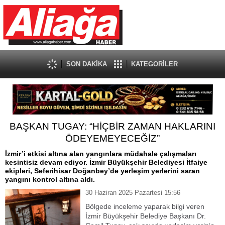
SON DAKİKA
KATEGORİLER
BAŞKAN TUGAY: “HİÇBİR ZAMAN HAKLARINI
ÖDEYEMEYECEĞİZ”
İzmir’i etkisi altına alan yangınlara müdahale çalışmaları
kesintisiz devam ediyor. İzmir Büyükşehir Belediyesi İtfaiye
ekipleri, Seferihisar Doğanbey’de yerleşim yerlerini saran
yangını kontrol altına aldı.
30 Haziran 2025 Pazartesi 15:56
Bölgede inceleme yaparak bilgi veren
İzmir Büyükşehir Belediye Başkanı Dr.