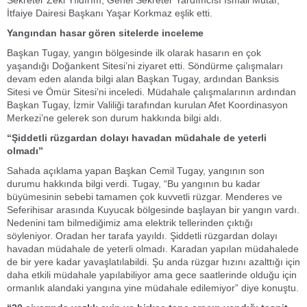
Sekreter Zeki Yıldırım, Genel Sekreter Yardımcısı İsmail Mutaf,
İtfaiye Dairesi Başkanı Yaşar Korkmaz eşlik etti.
Yangından hasar gören sitelerde inceleme
Başkan Tugay, yangın bölgesinde ilk olarak hasarın en çok
yaşandığı Doğankent Sitesi’ni ziyaret etti. Söndürme çalışmaları
devam eden alanda bilgi alan Başkan Tugay, ardından Banksis
Sitesi ve Ömür Sitesi’ni inceledi. Müdahale çalışmalarının ardından
Başkan Tugay, İzmir Valiliği tarafından kurulan Afet Koordinasyon
Merkezi’ne gelerek son durum hakkında bilgi aldı.
“Şiddetli rüzgardan dolayı havadan müdahale de yeterli
olmadı”
Sahada açıklama yapan Başkan Cemil Tugay, yangının son
durumu hakkında bilgi verdi. Tugay, “Bu yangının bu kadar
büyümesinin sebebi tamamen çok kuvvetli rüzgar. Menderes ve
Seferihisar arasında Kuyucak bölgesinde başlayan bir yangın vardı.
Nedenini tam bilmediğimiz ama elektrik tellerinden çıktığı
söyleniyor. Oradan her tarafa yayıldı. Şiddetli rüzgardan dolayı
havadan müdahale de yeterli olmadı. Karadan yapılan müdahalede
de bir yere kadar yavaşlatılabildi. Şu anda rüzgar hızını azalttığı için
daha etkili müdahale yapılabiliyor ama gece saatlerinde olduğu için
ormanlık alandaki yangına yine müdahale edilemiyor” diye konuştu.