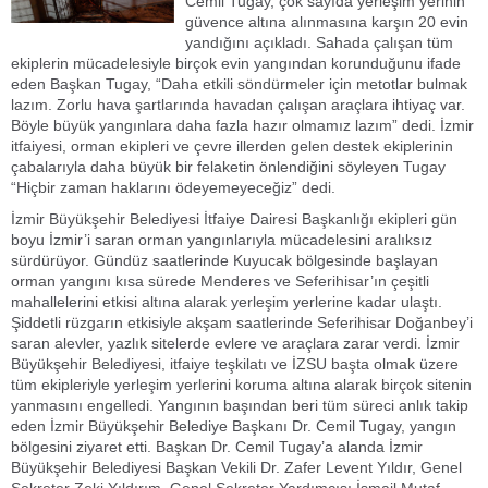
Cemil Tugay, çok sayıda yerleşim yerinin
güvence altına alınmasına karşın 20 evin
yandığını açıkladı. Sahada çalışan tüm
ekiplerin mücadelesiyle birçok evin yangından korunduğunu ifade
eden Başkan Tugay, “Daha etkili söndürmeler için metotlar bulmak
lazım. Zorlu hava şartlarında havadan çalışan araçlara ihtiyaç var.
Böyle büyük yangınlara daha fazla hazır olmamız lazım” dedi. İzmir
itfaiyesi, orman ekipleri ve çevre illerden gelen destek ekiplerinin
çabalarıyla daha büyük bir felaketin önlendiğini söyleyen Tugay
“Hiçbir zaman haklarını ödeyemeyeceğiz” dedi.
İzmir Büyükşehir Belediyesi İtfaiye Dairesi Başkanlığı ekipleri gün
boyu İzmir’i saran orman yangınlarıyla mücadelesini aralıksız
sürdürüyor. Gündüz saatlerinde Kuyucak bölgesinde başlayan
orman yangını kısa sürede Menderes ve Seferihisar’ın çeşitli
mahallelerini etkisi altına alarak yerleşim yerlerine kadar ulaştı.
Şiddetli rüzgarın etkisiyle akşam saatlerinde Seferihisar Doğanbey’i
saran alevler, yazlık sitelerde evlere ve araçlara zarar verdi. İzmir
Büyükşehir Belediyesi, itfaiye teşkilatı ve İZSU başta olmak üzere
tüm ekipleriyle yerleşim yerlerini koruma altına alarak birçok sitenin
yanmasını engelledi. Yangının başından beri tüm süreci anlık takip
eden İzmir Büyükşehir Belediye Başkanı Dr. Cemil Tugay, yangın
bölgesini ziyaret etti. Başkan Dr. Cemil Tugay’a alanda İzmir
Büyükşehir Belediyesi Başkan Vekili Dr. Zafer Levent Yıldır, Genel