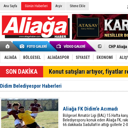
Ana Sayfa
Günün Haberleri
Arşiv
Sitene Ekle
İzmir'in K
CHP Aliağa
Çağrısı
Onat Tüneli
Menemen FK
ALİAĞA
BÖLGESEL
ALİAĞASPOR
SİYASET
EKONOMİ
ALIŞ
Aliağa'da G
Çandarlı’n
SON DAKİKA
Konut satışları artıyor, fiyatlar 
Furkan Yön
Chp Aliağa
AK Parti Al
Didim Belediyespor Haberleri
SOCAR Türk
Trafiği dur
Alto, İnşaa
TÜVTÜRK’te
Aliağa FK Didim’e Acımadı
Aliağa'daki
Chp Aliağa'
Bölgesel Amatör Ligi (BAL) 15.Hafta ka
Belediyesporu konuk eden Aliağa FK, raki
66.dakikada Sadullah’ın attığı gollerle 2-