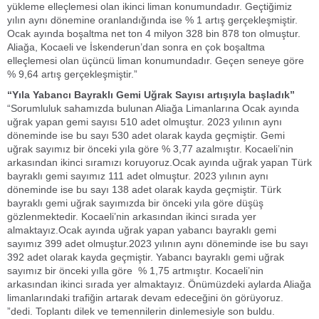
yükleme elleçlemesi olan ikinci liman konumundadır. Geçtiğimiz
yılın aynı dönemine oranlandığında ise % 1 artış gerçekleşmiştir.
Ocak ayında boşaltma net ton 4 milyon 328 bin 878 ton olmuştur.
Aliağa, Kocaeli ve İskenderun’dan sonra en çok boşaltma
elleçlemesi olan üçüncü liman konumundadır. Geçen seneye göre
% 9,64 artış gerçekleşmiştir.”
“Yıla Yabancı Bayraklı Gemi Uğrak Sayısı artışıyla başladık”
“Sorumluluk sahamızda bulunan Aliağa Limanlarına Ocak ayında
uğrak yapan gemi sayısı 510 adet olmuştur. 2023 yılının aynı
döneminde ise bu sayı 530 adet olarak kayda geçmiştir. Gemi
uğrak sayımız bir önceki yıla göre % 3,77 azalmıştır. Kocaeli’nin
arkasından ikinci sıramızı koruyoruz.Ocak ayında uğrak yapan Türk
bayraklı gemi sayımız 111 adet olmuştur. 2023 yılının aynı
döneminde ise bu sayı 138 adet olarak kayda geçmiştir. Türk
bayraklı gemi uğrak sayımızda bir önceki yıla göre düşüş
gözlenmektedir. Kocaeli’nin arkasından ikinci sırada yer
almaktayız.Ocak ayında uğrak yapan yabancı bayraklı gemi
sayımız 399 adet olmuştur.2023 yılının aynı döneminde ise bu sayı
392 adet olarak kayda geçmiştir. Yabancı bayraklı gemi uğrak
sayımız bir önceki yılla göre % 1,75 artmıştır. Kocaeli’nin
arkasından ikinci sırada yer almaktayız. Önümüzdeki aylarda Aliağa
limanlarındaki trafiğin artarak devam edeceğini ön görüyoruz.
”dedi. Toplantı dilek ve temennilerin dinlemesiyle son buldu.