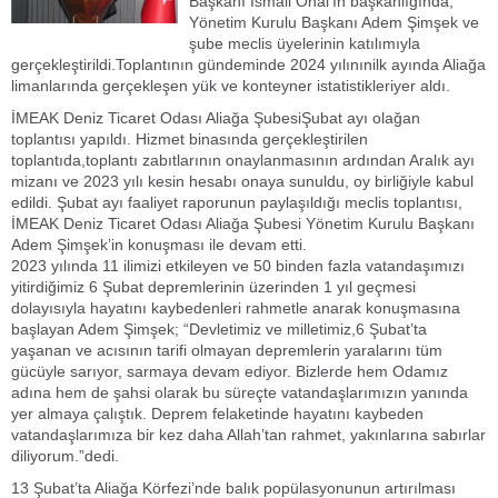
Başkanı İsmail Önal’ın başkanlığında,
Yönetim Kurulu Başkanı Adem Şimşek ve
şube meclis üyelerinin katılımıyla
gerçekleştirildi.Toplantının gündeminde 2024 yılınınilk ayında Aliağa
limanlarında gerçekleşen yük ve konteyner istatistikleriyer aldı.
İMEAK Deniz Ticaret Odası Aliağa ŞubesiŞubat ayı olağan
toplantısı yapıldı. Hizmet binasında gerçekleştirilen
toplantıda,toplantı zabıtlarının onaylanmasının ardından Aralık ayı
mizanı ve 2023 yılı kesin hesabı onaya sunuldu, oy birliğiyle kabul
edildi. Şubat ayı faaliyet raporunun paylaşıldığı meclis toplantısı,
İMEAK Deniz Ticaret Odası Aliağa Şubesi Yönetim Kurulu Başkanı
Adem Şimşek’in konuşması ile devam etti.
2023 yılında 11 ilimizi etkileyen ve 50 binden fazla vatandaşımızı
yitirdiğimiz 6 Şubat depremlerinin üzerinden 1 yıl geçmesi
dolayısıyla hayatını kaybedenleri rahmetle anarak konuşmasına
başlayan Adem Şimşek; “Devletimiz ve milletimiz,6 Şubat’ta
yaşanan ve acısının tarifi olmayan depremlerin yaralarını tüm
gücüyle sarıyor, sarmaya devam ediyor. Bizlerde hem Odamız
adına hem de şahsi olarak bu süreçte vatandaşlarımızın yanında
yer almaya çalıştık. Deprem felaketinde hayatını kaybeden
vatandaşlarımıza bir kez daha Allah’tan rahmet, yakınlarına sabırlar
diliyorum.”dedi.
13 Şubat’ta Aliağa Körfezi’nde balık popülasyonunun artırılması