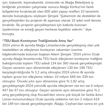
için; bakanlık, kaymakamlık, üniversite ve Aliağa Belediyesi iş
birliğinde yürütülen çalışmalar sonucu Aliağa Körfezi’nin farklı
bölgelerine bırakılacak olan 600 adet yapay resiften 10 tanesinin
denizle buluştuğunu söyleyen Şimşek ”Şubemizin de destekleri ile
gerçekleştirilen bu projenin ilk aşaması olarak 10 adet resif denize
bırakıldı. Bu projenin gerçekleşmesi için katkıda bulunan
üyelerimize ve emeği geçen herkese teşekkür ederim.” diye
konuştu.
“TEU Bazlı Konteyner Trafiğimizde Artış Var”
2024 yılının ilk ayında Aliağa Limanlarında gerçekleşmiş olan yük
istatistikleri ve elleçlenen konteyner rakamları üzerine
bilgilendirmede bulunan başkan Adem Şimşek “2024 yılının Ocak
ayında Aliağa limanlarında TEU bazlı elleçlenen konteyner trafiğine
baktığımızda toplam TEU adedi 134 bin 360 olarak gerçekleşmiştir.
Geçen senenin aynı döneminde elleçlenen 130 bin 198 TEU
karşılaştırıldığında % 3,2 artış olmuştur.2024 yılının ilk ayında
toplam gross ton elleçleme miktarı 10 milyon 684 bin 339 ton
olmuştur. Önceki yılın aynı dönemine göre % 2,82 artış
gerçekleşmiştir.2024 yılınınilk ayında elleçlenen net ton ise 6 milyon
947 bin 67 ton olmuştur. Geçen senenin aynı dönemine göre % 2
artış gerçekleşmiş olup Kocaeli’den sonra çok küçük bir farkla ikinci
Liman konumundayız.Ocak ayında yükleme net ton 2 milyon 618
bin 189 ton olarak gerçekleşmiştir. Aliağa, Ceyhan’dan sonra en çok