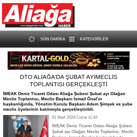
SON DAKİKA
KATEGORİLER
DTO ALİAĞA’DA ŞUBAT AYIMECLİS
TOPLANTISI GERÇEKLEŞTİ
İMEAK Deniz Ticaret Odası Aliağa Şubesi Şubat ayı Olağan
Meclis Toplantısı, Meclis Başkanı İsmail Önal’ın
başkanlığında, Yönetim Kurulu Başkanı Adem Şimşek ve şube
meclis üyelerinin katılımıyla gerçekleştirildi.
01 Mart 2024 Cuma 11:42
İMEAK Deniz Ticaret Odası Aliağa Şubesi
Şubat ayı Olağan Meclis Toplantısı, Meclis