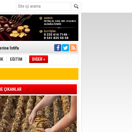
rine İstifa
ı
IK
EĞİTİM
DİĞER »
pıldı
 Toplandı
E ÇIKANLAR
A.Ş.’Ye İletti
Çağrısı
 hızlı müdahale
'ye Geçti