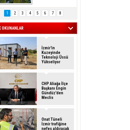
Hasan Eser'in 
Objektifinden
1
2
3
4
5
6
7
8
K OKUNANLAR
İzmir'in
Kuzeyinde
Teknoloji Üssü
Yükseliyor
CHP Aliağa İlçe
Başkanı Engin
Gündüz'den
Meclis
Üyelerine İstifa
Çağrısı
Onat Tüneli
İzmir trafiğine
nefes aldıracak