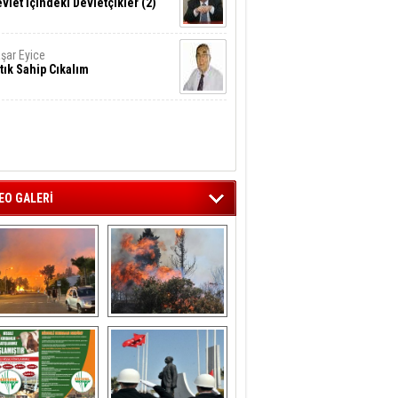
vlet İçindeki Devletçikler (2)
şar Eyice
tık Sahip Cıkalım
EO GALERİ
liağa ‘da  otluk 
Aliağa'nın Ciğerleri 
alanda çıkan 
Yandı
yangın evlere 
sıçramadan 
söndürüldü