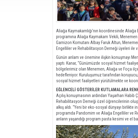
Aliağa Kaymakamlığı’nın koordinesinde Aliağa 
programına Aliağa Kaymakam Vekili, Menemen K
Garnizon Komutanı Albay Faruk Altun, Menemen İl
Engelliler ve Rehabilitasyon Derneği üyeleri ile v
Günün anlam ve önemine ilişkin konuşmayı Me
yaptı. Kanar, “Günümüzde sosyal hizmet faaliyet
bölgelerimiz olan Menemen, Aliağa ve Foça ilçe
hedefleniyor. Kuruluşumuz tarafından koruyucu, önl
sosyal hizmet faaliyetleri yürütülmekte ve koor
EĞLENCELİ GÖSTERİLER KUTLAMALARA RENK
Açılış konuşmasının ardından Yaşarhan Habib Çınar
Rehabilitasyon Derneği özel öğrencilerinin oluşt
alkış aldı. “Yeni bir eko-sosyal dünyayı birlikt
programda Pandomim ve Aliağa Engelliler ve Rehab
anların yaşandığı program pasta kesimi ve el ba