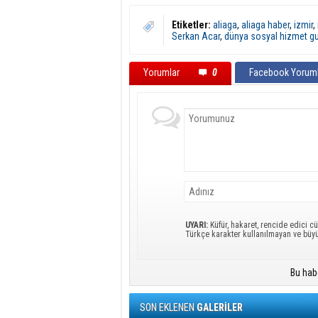
Etiketler:
aliaga
,
aliaga haber
,
izmir
,
Serkan Acar
,
dünya sosyal hizmet g
Yorumlar
0
Facebook Yoruml
UYARI:
Küfür, hakaret, rencide edici cü
Türkçe karakter kullanılmayan ve büy
Bu hab
SON EKLENEN
GALERİLER