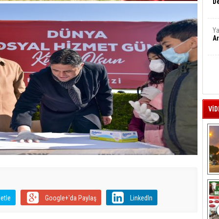
De
Ya
Ar
VİD
A
etle
Google+'da Paylaş
LinkedIn