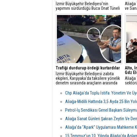
İzmir Büyükşehir Belediyesi’nin
Aliağa 
yapımını sürdürdüğü Buca Onat Tüneli
ve Sana
tamamlandığında, Buca ile Bornova
ilçede 
arasındaki ulaşım 45 dakikadan 10
danışma
dakikaya inecek.
toplantı
Trafiği durdurup ördeği kurtardılar
Alto, 
Gdz Ele
İzmir Büyükşehir Belediyesi zabıta
ekipleri, Karşıyaka'da taksilere yönelik
Aliağa 
denetm sırasında araçların arasında
sektörü
kalan yeşilbaşlı dişi ördeği fark ederek
üzerine
trafiği durdurdu.
yetkili
Chp Aliağa'da Toplu İstifa: Yönetim Ve Üye
Görüşm
odası d
Aliağa-Midilli Hattında 3,5 Ayda 25 Bin Yo
şartlar
Petrol-İş Sendikası Genel Başkanı Süleym
değerle
Aliağa Sanat Günleri Şakran Zeytin Ve Deniz
Aliağa'da "Apark" Uygulaması Mahkeme Ka
15 Temmuz'un 10. Yılında Aliağa'da Anla