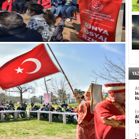
YA
A
İn
Ha
En
Al
E
Er