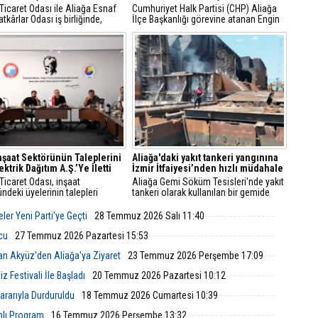
Ticaret Odası ile Aliağa Esnaf
Cumhuriyet Halk Partisi (CHP) Aliağa
tkârlar Odası iş birliğinde,
İlçe Başkanlığı görevine atanan Engin
faaliyet gösteren gayrimenkul
Gündüz, sosyal medya hesabından
nlarıyla sektörel istişare
yaptığı açıklamayla yeni döneme ilişkin
sı gerçekleştirildi.
mesajlar verdi.
İnşaat Sektörünün Taleplerini
Aliağa'daki yakıt tankeri yangınına
ktrik Dağıtım A.Ş.’Ye İletti
İzmir İtfaiyesi’nden hızlı müdahale
Ticaret Odası, inşaat
Aliağa Gemi Söküm Tesisleri'nde yakıt
ndeki üyelerinin talepleri
tankeri olarak kullanılan bir gemide
 GDZ Elektrik Dağıtım
yangın çıktı. İzmir Büyükşehir
leriyle toplantı düzenledi.
Belediyesi İtfaiye Dairesi Başkanlığı
ler Yeni Parti'ye Geçti
28 Temmuz 2026 Salı 11:40
ede sayaç panosu ve enerji
ekipleri, ihbarın ardından hızla bölgeye
üzenlemeleriyle ilgili yeni
ulaştı.
lcu
27 Temmuz 2026 Pazartesi 15:53
 ve başvuru süreçleri
an Akyüz'den Aliağa'ya Ziyaret
23 Temmuz 2026 Perşembe 17:09
ndirildi.
 Festivali İle Başladı
20 Temmuz 2026 Pazartesi 10:12
rarıyla Durduruldu
18 Temmuz 2026 Cumartesi 10:39
mlı Program
16 Temmuz 2026 Perşembe 13:32