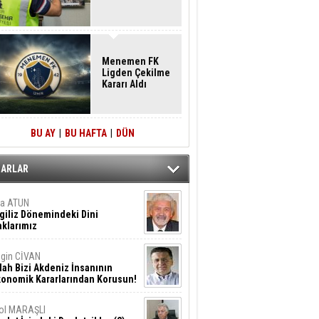
Menemen FK
Ligden Çekilme
Kararı Aldı
BU AY
|
BU HAFTA
|
DÜN
ZARLAR
ta ATUN
giliz Dönemindeki Dini
klarımız
gin CİVAN
lah Bizi Akdeniz İnsanının
konomik Kararlarından Korusun!
ol MARAŞLI