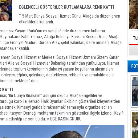
EĞLENCELİ GÖSTERİLER KUTLAMALARA RENK KATTI
‘15 Mart Dünya Sosyal Hizmet Günü’ Aliağa’da düzenlenen
etkinliklerle kutlandı.
Engelsiz Yaşam Parkı’nın ev sahipliğinde düzenlenen kutlama
aymakamı Fatih Yılmaz, Aliağa Belediye Başkanı Serkan Acar, Aliağa
Tü
çe Emniyet Müdürü Gürcan Alev, şehit yakınları, daire amirleri, Aliağa
atandaşlar katıldı.
nemen Sosyal Hizmetler Merkezi Sosyal Hizmet Uzmanı Gizem Kanar
leri Aile ve Sosyal Hizmetler Bakanlığı tarafından yürütülüyor. Hizmet
FOT
lerinde toplum kesimlerinin daha iyi yaşam koşullarına ulaşmaları
eyici, eğitici, geliştirici, destekleyici, rehberlik ve rehabilite edici
dine edilmektedir” dedi.
 KATTI
, ‘Bir Dünya Bırakalım’ adlı şiiri okudu. Aliağa Engelliler ve
urduğu koro ile Helvacı Halk Oyunları Ekibinin gösterileri izleyenlerden
e inşa etmek: Kimseyi geride bırakmamak” temasıyla organize edilen
De
ilitasyon Derneği mehteran takımının gösterileri ilgiyle izlendi. Keyifli
Al
sma etkinliği ile son buldu. // EGE BASIN GRUBU