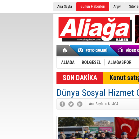
Ana Sayfa
Günün Haberleri
Arşiv
Sitene
ALİAĞA
BÖLGESEL
ALİAĞASPOR
Konut satış
Dünya Sosyal Hizmet G
Ana Sayfa
»
ALİAĞA