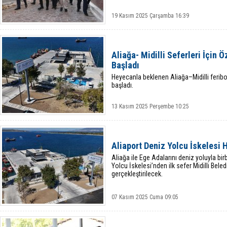
19 Kasım 2025 Çarşamba 16:39
Aliağa- Midilli Seferleri İçin Ö
Başladı
Heyecanla beklenen Aliağa–Midilli feribot
başladı.
13 Kasım 2025 Perşembe 10:25
Aliaport Deniz Yolcu İskelesi 
Aliağa ile Ege Adalarını deniz yoluyla bi
Yolcu İskelesi’nden ilk sefer Midilli Bele
gerçekleştirilecek.
07 Kasım 2025 Cuma 09:05