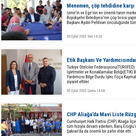
Menemen, çöp tehdidine karşı 
İzmir'in ve Ege'nin en önemli tarım mer
Büyükşehir Belediyesi'nin çöp tesisi yap
Başkanı Aydın Pehlivan öncülüğünde tüm 
30 Eylül 2025 Salı 14:26
Etik Başkanı Ve Yardımcısınd
Türkiye Otelciler Federasyonu(TÜROFED) B
İşletmeler ve Konaklamalar Birliği(ETİK)
Yardımcısı Bilge Durdu İşler, Foça Kay
ziyaret ettiler.
05 Eylül 2025 Cuma 14:58
CHP Aliağa'da Mavi Liste Rüzg
Cumhuriyet Halk Partisi (CHP) Aliağa İlç
tüm hızıyla devam ederken, Barış Eroğlu'n
Şakran'da da önemli bir zafer elde etti.