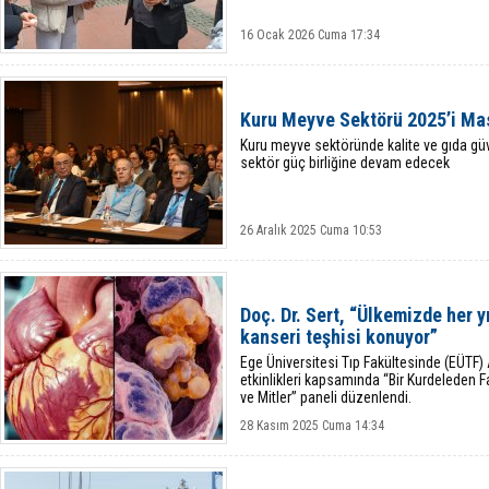
16 Ocak 2026 Cuma 17:34
Kuru Meyve Sektörü 2025’i Mas
Kuru meyve sektöründe kalite ve gıda güv
sektör güç birliğine devam edecek
26 Aralık 2025 Cuma 10:53
Doç. Dr. Sert, “Ülkemizde her y
kanseri teşhisi konuyor”
Ege Üniversitesi Tıp Fakültesinde (EÜTF) 
etkinlikleri kapsamında “Bir Kurdeleden 
ve Mitler” paneli düzenlendi.
28 Kasım 2025 Cuma 14:34