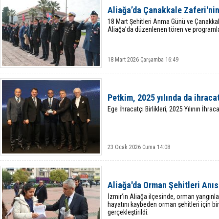
Aliağa’da Çanakkale Zaferi'ni
18 Mart Şehitleri Anma Günü ve Çanakkal
Aliağa’da düzenlenen tören ve programlar
18 Mart 2026 Çarşamba 16:49
Petkim, 2025 yılında da ihracat
Ege İhracatçı Birlikleri, 2025 Yılının İhraca
23 Ocak 2026 Cuma 14:08
Aliağa'da Orman Şehitleri Anıs
İzmir’in Aliağa ilçesinde, orman yangın
hayatını kaybeden orman şehitleri için bir
gerçekleştirildi.