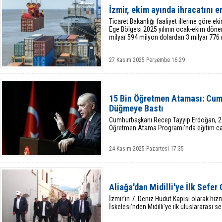
İzmir, ekim ayında ihracatını en
Ticaret Bakanlığı faaliyet illerine göre ekim
Ege Bölgesi 2025 yılının ocak-ekim dönemi
milyar 594 milyon dolardan 3 milyar 776 
27 Kasım 2025 Perşembe 16:29
15 Bin Öğretmen Ataması: Cu
Düğmeye Bastı
Cumhurbaşkanı Recep Tayyip Erdoğan, 2
Öğretmen Atama Programı’nda eğitim cami
24 Kasım 2025 Pazartesi 17:35
Aliağa'dan Midilli'ye İlk Sefer
İzmir’in 7. Deniz Hudut Kapısı olarak hiz
İskelesi’nden Midilli’ye ilk uluslararası se