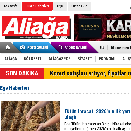
Ana Sayfa
Günün Haberleri
Arşiv
Sitene Ekle
Onat Tüneli
Menemen FK
Aliağa'da G
Çandarlı’n
Furkan Yön
ALİAĞA
BÖLGESEL
ALİAĞASPOR
SİYASET
EKONOMİ
ALIŞ
Chp Aliağa
AK Parti Al
Konut satışları artıyor, fiyatlar 
SOCAR Türk
Trafiği dur
Alto, İnşaa
Ege Haberleri
TÜVTÜRK’te
Aliağa'daki
Chp Aliağa'
Dikili'de D
Tütün ihracatı 2026'nın ilk yar
Helvacı’nın
ulaştı
Ege Tütün İhracatçıları Birliği, küresel ek
maliyetlere rağmen 2026'nın ilk altı ayınd