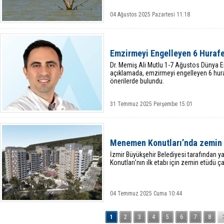
04 Ağustos 2025 Pazartesi 11:18
Emzirmeyi Engelleyen 6 Hurafe
Dr. Memiş Ali Mutlu 1-7 Ağustos Dünya 
açıklamada, emzirmeyi engelleyen 6 huraf
önerilerde bulundu.
31 Temmuz 2025 Perşembe 15:01
Menemen Konutları’nda zemin
İzmir Büyükşehir Belediyesi tarafından 
Konutları’nın ilk etabı için zemin etüdü ç
04 Temmuz 2025 Cuma 10:44
1
2
3
4
5
6
7
8