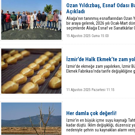
Ozan Yıldızbaş, Esnaf Odası Ba
Açıkladı
Aliağa'nın tanınmış esnaflarından Ozan Y
bir araya gelerek, 2026 yılı Ocak-Mart 
seçimlerde Aliağa Esnaf ve Sanatkârlar 
duyurdu.
15 Ağustos 2025 Cuma 15:03
İzmir’de Halk Ekmek’te zam yo
İzmir’de ekmeğe zam yapılırken, İzmir Büy
Ekmek Fabrikası’nda tarife değişikliğine g
11 Ağustos 2025 Pazartesi 11:15
Her damla çok değerli!
İzmir’in en büyük içme suyu kaynağı Taht
kadar düştü. İklim değişikliği, düzensiz y
nedeniyle şehrin su kaynakları alarm veri