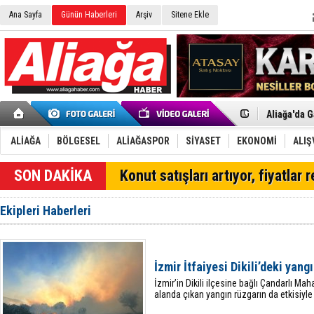
Ana Sayfa
Günün Haberleri
Arşiv
Sitene Ekle
Menemen FK
Aliağa'da G
Çandarlı’n
Furkan Yön
ALİAĞA
BÖLGESEL
ALİAĞASPOR
SİYASET
EKONOMİ
ALIŞ
Chp Aliağa
AK Parti Al
Konut satışları artıyor, fiyatlar 
SOCAR Türk
Trafiği dur
Alto, İnşaa
Ekipleri Haberleri
TÜVTÜRK’te
Aliağa'daki
Chp Aliağa'
Dikili'de D
İzmir İtfaiyesi Dikili’deki yan
Helvacı’nın
Aliağa-Midi
İzmir’in Dikili ilçesine bağlı Çandarlı Mah
alanda çıkan yangın rüzgarın da etkisiyle 