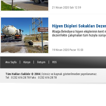
21 Nisan 2020 Salı 12:59
Hijyen Ekipleri Sokakları Dez
Aliağa Belediyesi hijyen ekiplerinin kent
dezenfekte çalışmaları tüm hızıyla sürüy
19 Nisan 2020 Pazar 15:03
|
|
|
Ana Sayfa
Künye
İletişim
RSS
Tüm Hakları Saklıdır © 2004
| İzinsiz ve kaynak gösterilmeden yayınlanamaz.
Tel : 0 232 616 28 78 Faks : 0 232 616 28 78