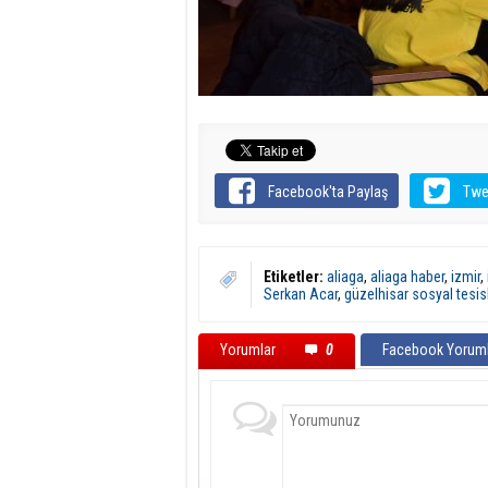
Facebook'ta Paylaş
Twe
Etiketler:
aliaga
,
aliaga haber
,
izmir
,
Serkan Acar
,
güzelhisar sosyal tesisl
Yorumlar
0
Facebook Yoruml