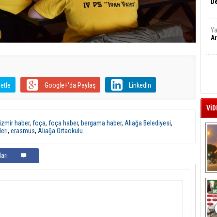
De
Ya
Ar
etle
Google+'da Paylaş
LinkedIn
VİD
izmir haber
,
foça
,
foça haber
,
bergama haber
,
Aliağa Belediyesi
,
eri
,
erasmus
,
Aliağa Ortaokulu
arı
A