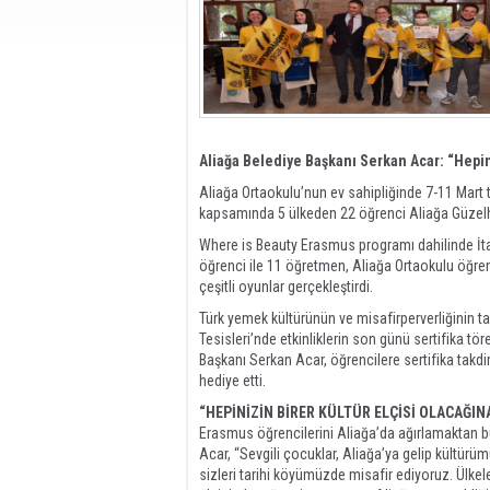
Aliağa Belediye Başkanı Serkan Acar: “Hepin
Aliağa Ortaokulu’nun ev sahipliğinde 7-11 Mart 
kapsamında 5 ülkeden 22 öğrenci Aliağa Güzelhi
Where is Beauty Erasmus programı dahilinde İta
öğrenci ile 11 öğretmen, Aliağa Ortaokulu öğrencil
çeşitli oyunlar gerçekleştirdi.
Türk yemek kültürünün ve misafirperverliğinin tan
Tesisleri’nde etkinliklerin son günü sertifika tö
Başkanı Serkan Acar, öğrencilere sertifika takdim
hediye etti.
“HEPİNİZİN BİRER KÜLTÜR ELÇİSİ OLACAĞI
Erasmus öğrencilerini Aliağa’da ağırlamaktan 
Acar, “Sevgili çocuklar, Aliağa’ya gelip kültür
sizleri tarihi köyümüzde misafir ediyoruz. Ülkele