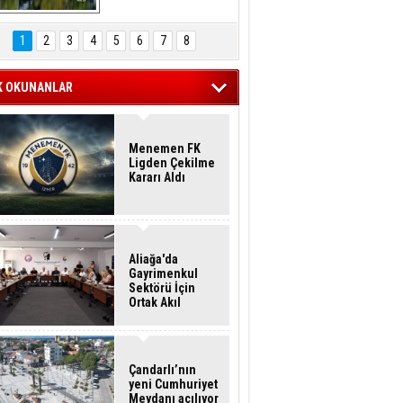
Hasan Eser'in 
Objektifinden
1
2
3
4
5
6
7
8
K OKUNANLAR
Menemen FK
Ligden Çekilme
Kararı Aldı
Aliağa'da
Gayrimenkul
Sektörü İçin
Ortak Akıl
Buluşması
Çandarlı’nın
yeni Cumhuriyet
Meydanı açılıyor