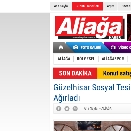
Ana Sayfa
Günün Haberleri
Arşiv
Sitene
ALİAĞA
BÖLGESEL
ALİAĞASPOR
Konut satış
Güzelhisar Sosyal Tesi
Ağırladı
Ana Sayfa
»
ALİAĞA