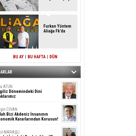
Furkan Yöntem
Aliağa Fk’da
BU AY
|
BU HAFTA
|
DÜN
ZARLAR
ta ATUN
giliz Dönemindeki Dini
klarımız
gin CİVAN
lah Bizi Akdeniz İnsanının
konomik Kararlarından Korusun!
ol MARAŞLI