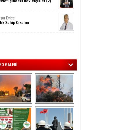
vlet İçindeki Devletçikler (2)
şar Eyice
tık Sahip Cıkalım
EO GALERİ
liağa ‘da  otluk 
Aliağa'nın Ciğerleri 
alanda çıkan 
Yandı
yangın evlere 
sıçramadan 
söndürüldü