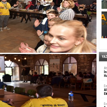
YA
A
İn
Ha
En
Al
E
Er