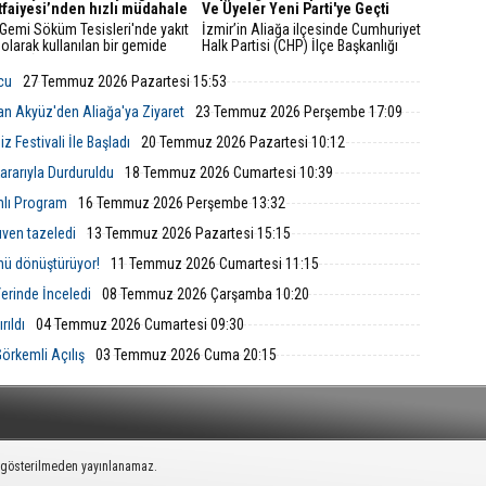
İtfaiyesi’nden hızlı müdahale
Ve Üyeler Yeni Parti'ye Geçti
 Gemi Söküm Tesisleri'nde yakıt
İzmir’in Aliağa ilçesinde Cumhuriyet
 olarak kullanılan bir gemide
Halk Partisi (CHP) İlçe Başkanlığı
çıktı. İzmir Büyükşehir
yönetim kurulu ve çok sayıda parti
esi İtfaiye Dairesi Başkanlığı
üyesi, düzenlenen basın toplantısıyla
lcu
27 Temmuz 2026 Pazartesi 15:53
i, ihbarın ardından hızla bölgeye
görevlerinden ve parti üyeliklerinden
istifa ettiklerini duyurarak Yeni Parti’ye
an Akyüz'den Aliağa'ya Ziyaret
23 Temmuz 2026 Perşembe 17:09
katıldıklarını açıkladı.
 Festivali İle Başladı
20 Temmuz 2026 Pazartesi 10:12
rarıyla Durduruldu
18 Temmuz 2026 Cumartesi 10:39
mlı Program
16 Temmuz 2026 Perşembe 13:32
ven tazeledi
13 Temmuz 2026 Pazartesi 15:15
nü dönüştürüyor!
11 Temmuz 2026 Cumartesi 11:15
Yerinde İnceledi
08 Temmuz 2026 Çarşamba 10:20
rıldı
04 Temmuz 2026 Cumartesi 09:30
örkemli Açılış
03 Temmuz 2026 Cuma 20:15
k gösterilmeden yayınlanamaz.