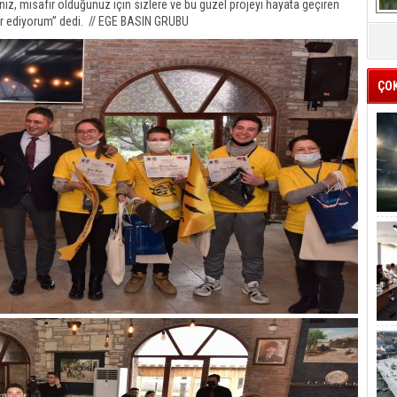
niz, misafir olduğunuz için sizlere ve bu güzel projeyi hayata geçiren
ür ediyorum” dedi. // EGE BASIN GRUBU
ÇO