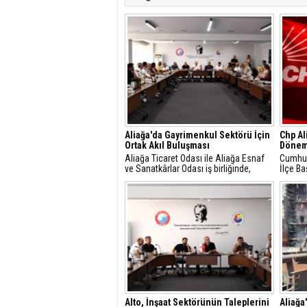
Aliağa'da Gayrimenkul Sektörü İçin
Chp Al
Ortak Akıl Buluşması
Dönem
Aliağa Ticaret Odası ile Aliağa Esnaf
Cumhuri
ve Sanatkârlar Odası iş birliğinde,
İlçe Ba
ilçede faaliyet gösteren gayrimenkul
Gündüz
danışmanlarıyla sektörel istişare
yaptığı
toplantısı gerçekleştirildi.
mesajla
Alto, İnşaat Sektörünün Taleplerini
Aliağa