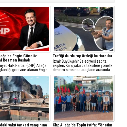
iağa'da Engin Gündüz
Trafiği durdurup ördeği kurtardılar
i Resmen Başladı
İzmir Büyükşehir Belediyesi zabıta
yet Halk Partisi (CHP) Aliağa
ekipleri, Karşıyaka'da taksilere yönelik
şkanlığı görevine atanan Engin
denetm sırasında araçların arasında
, sosyal medya hesabından
kalan yeşilbaşlı dişi ördeği fark ederek
 açıklamayla yeni döneme ilişkin
trafiği durdurdu.
r verdi.
'daki yakıt tankeri yangınına
Chp Aliağa'da Toplu İstifa: Yönetim