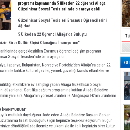
programı kapsamında 5 ülkeden 22 öğrenci Aliağa
Güzelhisar Sosyal Tesisleri’nde bir araya geldi.
Güzelhisar Sosyal Tesisleri Erasmus Öğrencilerini
Ağırladı
5 Ülkeden 22 Öğrenci Aliağa’da Buluştu
Tü
izin Birer Kültür Elçisi Olacağına İnanıyorum”
tarihlerinde gerçekleştirilen Erasmus öğrenci değişim programı
sar Sosyal Tesisleri’nde bir araya geldi.
FOT
lya, İspanya, Bulgaristan, Norveç ve Portekiz’den Aliağa’ya gelen 22
eri ile birlikte kültürel geziler, yemek güzelliği konulu etkinlikler ve
ıtıldığı etkinliklere ev sahipliği yapan Aliağa Güzelhisar Sosyal
reni düzenlendi. Sertifika dağıtım programına katılan Aliağa Belediye
inin yanı sıra Aliağa’nın yöresel ürünleri ile Aliağaspor FK’nın ürünlerini
De
Al
NA İNANIYORUM”
büyük mutluluk duyduğunu ifade eden Aliağa Belediye Başkanı Serkan
ümüzü tanıma fırsatı bulduğunuz için hepinize teşekkür ediyorum. Bugün
rinize döndüğünüzde ilçemiz ve ülkemizle ile ilgili hepinizin birer kültür