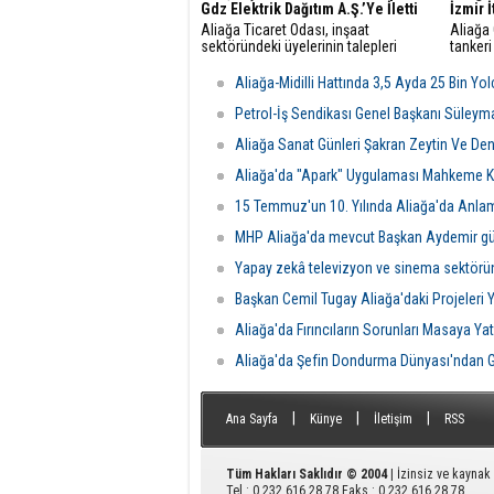
Gdz Elektrik Dağıtım A.Ş.’Ye İletti
İzmir 
Aliağa Ticaret Odası, inşaat
Aliağa
sektöründeki üyelerinin talepleri
tankeri
üzerine GDZ Elektrik Dağıtım
yangın 
yetkilileriyle toplantı düzenledi.
Belediy
Aliağa-Midilli Hattında 3,5 Ayda 25 Bin Yo
Görüşmede sayaç panosu ve enerji
ekipler
odası düzenlemeleriyle ilgili yeni
ulaştı.
Petrol-İş Sendikası Genel Başkanı Süleym
şartlar ve başvuru süreçleri
Aliağa Sanat Günleri Şakran Zeytin Ve Deniz
değerlendirildi.
Aliağa'da "Apark" Uygulaması Mahkeme Ka
15 Temmuz'un 10. Yılında Aliağa'da Anla
MHP Aliağa'da mevcut Başkan Aydemir gü
Yapay zekâ televizyon ve sinema sektörü
Başkan Cemil Tugay Aliağa'daki Projeleri 
Aliağa'da Fırıncıların Sorunları Masaya Yatı
Aliağa'da Şefin Dondurma Dünyası'ndan G
|
|
|
Ana Sayfa
Künye
İletişim
RSS
Tüm Hakları Saklıdır © 2004
| İzinsiz ve kayna
Tel : 0 232 616 28 78 Faks : 0 232 616 28 78