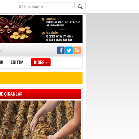
ı
IK
EĞİTİM
DİĞER »
pıldı
 Toplandı
A.Ş.’Ye İletti
Çağrısı
E ÇIKANLAR
 hızlı müdahale
'ye Geçti