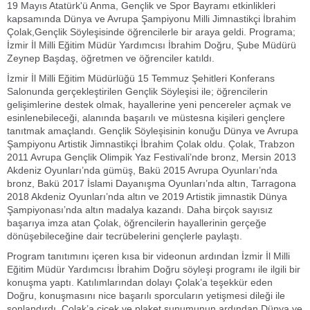
19 Mayıs Atatürk'ü Anma, Gençlik ve Spor Bayramı etkinlikleri
kapsamında Dünya ve Avrupa Şampiyonu Milli Jimnastikçi İbrahim
Çolak,Gençlik Söyleşisinde öğrencilerle bir araya geldi. Programa;
İzmir İl Milli Eğitim Müdür Yardımcısı İbrahim Doğru, Şube Müdürü
Zeynep Başdaş, öğretmen ve öğrenciler katıldı.
İzmir İl Milli Eğitim Müdürlüğü 15 Temmuz Şehitleri Konferans
Salonunda gerçekleştirilen Gençlik Söyleşisi ile; öğrencilerin
gelişimlerine destek olmak, hayallerine yeni pencereler açmak ve
esinlenebileceği, alanında başarılı ve müstesna kişileri gençlere
tanıtmak amaçlandı. Gençlik Söyleşisinin konuğu Dünya ve Avrupa
Şampiyonu Artistik Jimnastikçi İbrahim Çolak oldu. Çolak, Trabzon
2011 Avrupa Gençlik Olimpik Yaz Festivali’nde bronz, Mersin 2013
Akdeniz Oyunları’nda gümüş, Bakü 2015 Avrupa Oyunları’nda
bronz, Bakü 2017 İslami Dayanışma Oyunları’nda altın, Tarragona
2018 Akdeniz Oyunları’nda altın ve 2019 Artistik jimnastik Dünya
Şampiyonası’nda altın madalya kazandı. Daha birçok sayısız
başarıya imza atan Çolak, öğrencilerin hayallerinin gerçeğe
dönüşebileceğine dair tecrübelerini gençlerle paylaştı.
Program tanıtımını içeren kısa bir videonun ardından İzmir İl Milli
Eğitim Müdür Yardımcısı İbrahim Doğru söyleşi programı ile ilgili bir
konuşma yaptı. Katılımlarından dolayı Çolak’a teşekkür eden
Doğru, konuşmasını nice başarılı sporcuların yetişmesi dileği ile
sonlandırdı. Çolak’a çiçek ve plaket sunumunun ardından Dünya ve