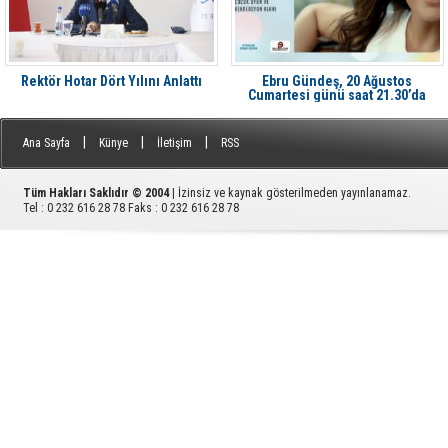
Rektör Hotar Dört Yılını Anlattı
Ebru Gündeş, 20 Ağustos
Cumartesi günü saat 21.30’da
Aliağa'da Avcı Ramadan’da
|
|
|
Ana Sayfa
Künye
İletişim
RSS
Tüm Hakları Saklıdır © 2004
| İzinsiz ve kaynak gösterilmeden yayınlanamaz.
Tel : 0 232 616 28 78 Faks : 0 232 616 28 78