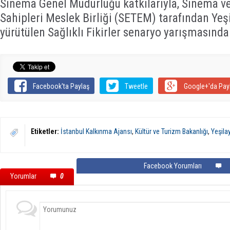
Sinema Genel Müdürlüğü katkılarıyla, Sinema ve
Sahipleri Meslek Birliği (SETEM) tarafından Yeşil
yürütülen Sağlıklı Fikirler senaryo yarışmasında
Facebook'ta Paylaş
Tweetle
Google+'da Pay
Etiketler:
İstanbul Kalkınma Ajansı
,
Kültür ve Turizm Bakanlığı
,
Yeşila
Facebook Yorumları
Yorumlar
0