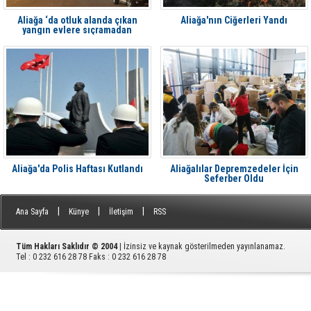
Aliağa ‘da otluk alanda çıkan
Aliağa'nın Ciğerleri Yandı
yangın evlere sıçramadan
söndürüldü
Aliağa'da Polis Haftası Kutlandı
Aliağalılar Depremzedeler İçin
Seferber Oldu
|
|
|
Ana Sayfa
Künye
İletişim
RSS
Tüm Hakları Saklıdır © 2004
| İzinsiz ve kaynak gösterilmeden yayınlanamaz.
Tel : 0 232 616 28 78 Faks : 0 232 616 28 78