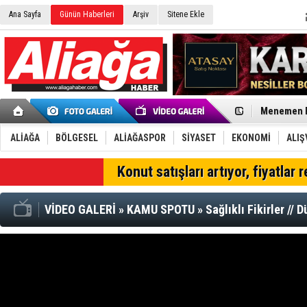
Havuz Kimy
Ana Sayfa
Günün Haberleri
Arşiv
Sitene Ekle
Aliağa Bele
Çoğunluk El
Aliağa'da T
Yeni Parti’
İzmir'in K
CHP Aliağa
Çağrısı
Onat Tüneli
Menemen FK
Aliağa'da G
Çandarlı’n
Furkan Yön
ALİAĞA
BÖLGESEL
ALİAĞASPOR
SİYASET
EKONOMİ
ALIŞ
Chp Aliağa
AK Parti Al
SON DAKİKA
Konut satışları artıyor, fiyatlar 
SOCAR Türk
Trafiği dur
VİDEO GALERİ
»
KAMU SPOTU
»
Sağlıklı Fikirler //