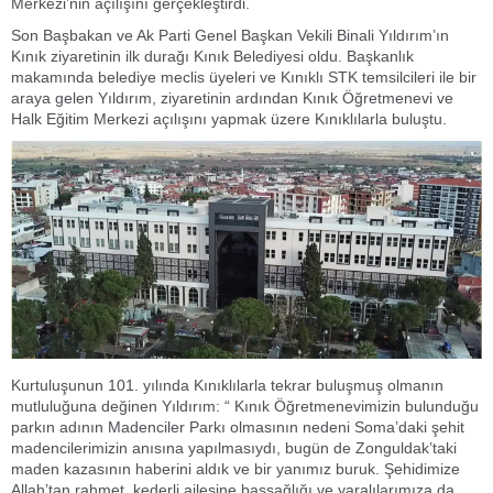
Merkezi’nin açılışını gerçekleştirdi.
Son Başbakan ve Ak Parti Genel Başkan Vekili Binali Yıldırım’ın
Kınık ziyaretinin ilk durağı Kınık Belediyesi oldu. Başkanlık
makamında belediye meclis üyeleri ve Kınıklı STK temsilcileri ile bir
araya gelen Yıldırım, ziyaretinin ardından Kınık Öğretmenevi ve
Halk Eğitim Merkezi açılışını yapmak üzere Kınıklılarla buluştu.
Kurtuluşunun 101. yılında Kınıklılarla tekrar buluşmuş olmanın
mutluluğuna değinen Yıldırım: “ Kınık Öğretmenevimizin bulunduğu
parkın adının Madenciler Parkı olmasının nedeni Soma’daki şehit
madencilerimizin anısına yapılmasıydı, bugün de Zonguldak’taki
maden kazasının haberini aldık ve bir yanımız buruk. Şehidimize
Allah’tan rahmet, kederli ailesine başsağlığı ve yaralılarımıza da