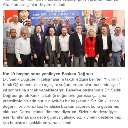
Allah’tan acil şifalar diliyorum” dedi.
Kınık’ı baştan sona yenileyen Başkan Doğruer
Dr. Sadık Doğruer’in çalışmalarını takdir ettiğini belirten Yıldırım: “
Kınık Öğretmenevi’nin açılışını yoğun programlarımız nedeniyle 1
yıl sonrasına ancak yapabileceğiz. Belediye başkanımız Dr. Sadık
Doğruer gerek Kınık ’a kattığı değerlerle gerekse çalışma
prensibiyle bizlerin gurur duyduğu bir başkandır. Siz Kınıklılar da
değerini bilip ikinci kez kendisini başkan seçerek bunu göstermiş
oldunuz. Darısı üçüncü döneme diyorum. Sizlerin de desteğiyle
eser bırakmak için gece gündüz çalışıyoruz, kıymetli destekleriniz
için hepinize teşekkür ediyorum.” dedi.