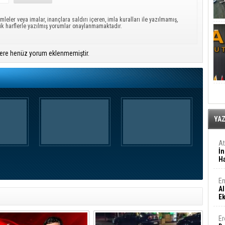
mleler veya imalar, inançlara saldırı içeren, imla kuralları ile yazılmamış,
ük harflerle yazılmış yorumlar onaylanmamaktadır.
ere henüz yorum eklenmemiştir.
YA
A
İn
Ha
En
Al
E
Er