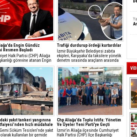
De
Ya
Ar
iağa'da Engin Gündüz
Trafiği durdurup ördeği kurtardılar
i Resmen Başladı
İzmir Büyükşehir Belediyesi zabıta
yet Halk Partisi (CHP) Aliağa
ekipleri, Karşıyaka'da taksilere yönelik
şkanlığı görevine atanan Engin
denetm sırasında araçların arasında
, sosyal medya hesabından
kalan yeşilbaşlı dişi ördeği fark ederek
VİD
 açıklamayla yeni döneme ilişkin
trafiği durdurdu.
r verdi.
A
'daki yakıt tankeri yangınına
Chp Aliağa'da Toplu İstifa: Yönetim
İtfaiyesi’nden hızlı müdahale
Ve Üyeler Yeni Parti'ye Geçti
 Gemi Söküm Tesisleri'nde yakıt
İzmir’in Aliağa ilçesinde Cumhuriyet
 olarak kullanılan bir gemide
Halk Partisi (CHP) İlçe Başkanlığı