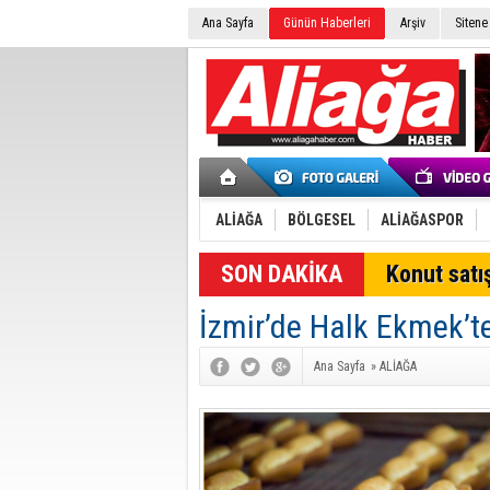
Ana Sayfa
Günün Haberleri
Arşiv
Sitene
ALİAĞA
BÖLGESEL
ALİAĞASPOR
SON DAKİKA
Konut satış
İzmir’de Halk Ekmek’t
Ana Sayfa
»
ALİAĞA