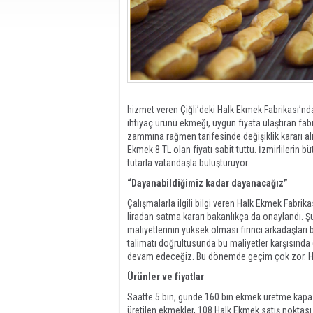
hizmet veren Çiğli’deki Halk Ekmek Fabrikası’nda
ihtiyaç ürünü ekmeği, uygun fiyata ulaştıran fa
zammına rağmen tarifesinde değişiklik kararı alm
Ekmek 8 TL olan fiyatı sabit tuttu. İzmirlilerin
tutarla vatandaşla buluşturuyor.
“Dayanabildiğimiz kadar dayanacağız”
Çalışmalarla ilgili bilgi veren Halk Ekmek Fabrik
liradan satma kararı bakanlıkça da onaylandı. Şu
maliyetlerinin yüksek olması fırıncı arkadaşları 
talimatı doğrultusunda bu maliyetler karşısınd
devam edeceğiz. Bu dönemde geçim çok zor. Halk
Ürünler ve fiyatlar
Saatte 5 bin, günde 160 bin ekmek üretme kapasi
üretilen ekmekler, 108 Halk Ekmek satış noktası a