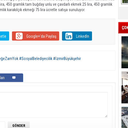
ira, 450 gramlık tam buğday unlu ve çavdarlı ekmek 25 lira, 450 gramlık
amlık karakılçık ekmeği 75 lira ücretle satışa sunuluyor.
ÇO
etle
Google+'da Paylaş
LinkedIn
ğeZamYok #SosyalBelediyecilik #İzmirBüyükşehir
arı