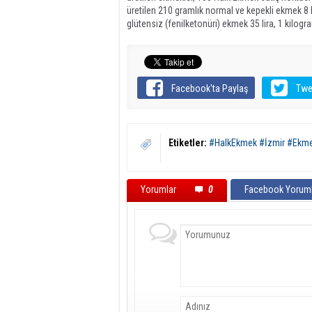
üretilen 210 gramlık normal ve kepekli ekmek 8 l
glütensiz (fenilketonüri) ekmek 35 lira, 1 kilogr
Facebook'ta Paylaş
Twe
Etiketler:
#HalkEkmek #İzmir #Ekme
Yorumlar
0
Facebook Yoruml