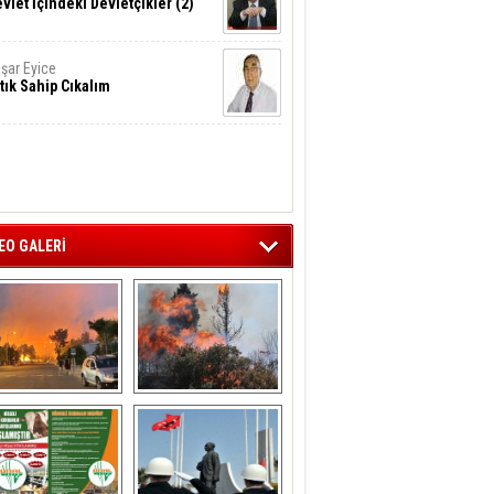
vlet İçindeki Devletçikler (2)
şar Eyice
tık Sahip Cıkalım
EO GALERİ
liağa ‘da  otluk 
Aliağa'nın Ciğerleri 
alanda çıkan 
Yandı
yangın evlere 
sıçramadan 
söndürüldü