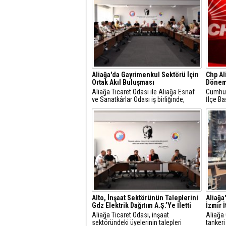
Aliağa'da Gayrimenkul Sektörü İçin
Chp Al
Ortak Akıl Buluşması
Dönem
Aliağa Ticaret Odası ile Aliağa Esnaf
Cumhuri
ve Sanatkârlar Odası iş birliğinde,
İlçe Ba
ilçede faaliyet gösteren gayrimenkul
Gündüz
danışmanlarıyla sektörel istişare
yaptığı
toplantısı gerçekleştirildi.
mesajla
Alto, İnşaat Sektörünün Taleplerini
Aliağa
Gdz Elektrik Dağıtım A.Ş.’Ye İletti
İzmir 
Aliağa Ticaret Odası, inşaat
Aliağa
sektöründeki üyelerinin talepleri
tankeri