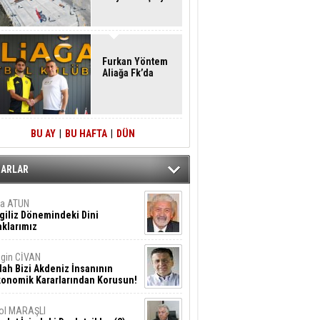
Furkan Yöntem
Aliağa Fk’da
BU AY
|
BU HAFTA
|
DÜN
ZARLAR
ta ATUN
giliz Dönemindeki Dini
klarımız
gin CİVAN
lah Bizi Akdeniz İnsanının
konomik Kararlarından Korusun!
ol MARAŞLI