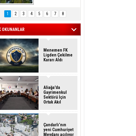
Hasan Eser'in 
Objektifinden
1
2
3
4
5
6
7
8
K OKUNANLAR
Menemen FK
Ligden Çekilme
Kararı Aldı
Aliağa'da
Gayrimenkul
Sektörü İçin
Ortak Akıl
Buluşması
Çandarlı’nın
yeni Cumhuriyet
Meydanı açılıyor