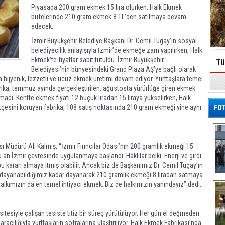
Piyasada 200 gram ekmek 15 lira olurken, Halk Ekmek
büfelerinde 210 gram ekmek 8 TL’den satılmaya devam
edecek.
İzmir Büyükşehir Belediye Başkanı Dr. Cemil Tugay’ın sosyal
belediyecilik anlayışıyla İzmir’de ekmeğe zam yapılırken, Halk
Ekmek’te fiyatlar sabit tutuldu. İzmir Büyükşehir
Tü
Belediyesi’nin bünyesindeki Grand Plaza AŞ’ye bağlı olarak
 hijyenik, lezzetli ve ucuz ekmek üretimi devam ediyor. Yurttaşlara temel
brika, temmuz ayında gerçekleştirilen, ağustosta yürürlüğe giren ekmek
adı. Kentte ekmek fiyatı 12 buçuk liradan 15 liraya yükselirken, Halk
 bütçesini koruyan fabrika, 108 satış noktasında 210 gram ekmeği yine aynı
FOT
ası Müdürü Ali Kalmış, “İzmir Fırıncılar Odası’nın 200 gramlık ekmeği 15
 an İzmir çevresinde uygulanmaya başlandı. Haklılar belki. Enerji ve girdi
bu kararı almaya itmiş olabilir. Ancak biz de Başkanımız Dr. Cemil Tugay’ın
a dayanabildiğimiz kadar dayanarak 210 gramlık ekmeği 8 liradan satmaya
De
ımızın da en temel ihtiyacı ekmek. Biz de halkımızın yanındayız” dedi.
Al
tesiyle çalışan tesiste titiz bir süreç yürütülüyor. Her gün el değmeden
racılığıyla yurttaşların sofralarına ulaştırılıyor. Halk Ekmek Fabrikası’nda