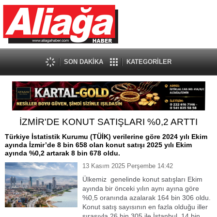
SON DAKİKA
KATEGORİLER
İZMİR'DE KONUT SATIŞLARI %0,2 ARTTI
Türkiye İstatistik Kurumu (TÜİK) verilerine göre 2024 yılı Ekim
ayında İzmir’de 8 bin 658 olan konut satışı 2025 yılı Ekim
ayında %0,2 artarak 8 bin 678 oldu.
13 Kasım 2025 Perşembe 14:42
Ülkemiz genelinde konut satışları Ekim
ayında bir önceki yılın aynı ayına göre
%0,5 oranında azalarak 164 bin 306 oldu.
Konut satış sayısının en fazla olduğu iller
sırasıyla 26 bin 305 ile İstanbul, 14 bin