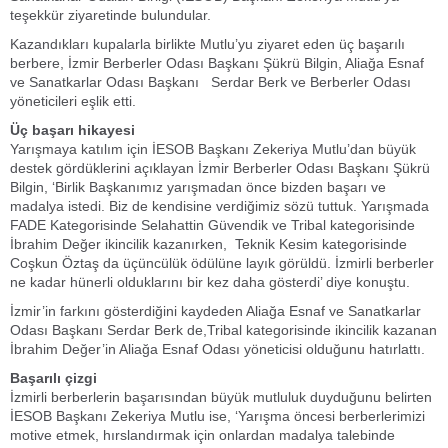
teşekkür ziyaretinde bulundular.
Kazandıkları kupalarla birlikte Mutlu’yu ziyaret eden üç başarılı
berbere, İzmir Berberler Odası Başkanı Şükrü Bilgin, Aliağa Esnaf
ve Sanatkarlar Odası Başkanı Serdar Berk ve Berberler Odası
yöneticileri eşlik etti.
Üç başarı hikayesi
Yarışmaya katılım için İESOB Başkanı Zekeriya Mutlu’dan büyük
destek gördüklerini açıklayan İzmir Berberler Odası Başkanı Şükrü
Bilgin, ‘Birlik Başkanımız yarışmadan önce bizden başarı ve
madalya istedi. Biz de kendisine verdiğimiz sözü tuttuk. Yarışmada
FADE Kategorisinde Selahattin Güvendik ve Tribal kategorisinde
İbrahim Değer ikincilik kazanırken, Teknik Kesim kategorisinde
Coşkun Öztaş da üçüncülük ödülüne layık görüldü. İzmirli berberler
ne kadar hünerli olduklarını bir kez daha gösterdi’ diye konuştu.
İzmir’in farkını gösterdiğini kaydeden Aliağa Esnaf ve Sanatkarlar
Odası Başkanı Serdar Berk de,Tribal kategorisinde ikincilik kazanan
İbrahim Değer’in Aliağa Esnaf Odası yöneticisi olduğunu hatırlattı.
Başarılı çizgi
İzmirli berberlerin başarısından büyük mutluluk duyduğunu belirten
İESOB Başkanı Zekeriya Mutlu ise, ‘Yarışma öncesi berberlerimizi
motive etmek, hırslandırmak için onlardan madalya talebinde