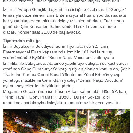
binlerce ziyaretçi, fuara girmek için kapılarda kuyruk oluşturdu.
İzmir’in Avrupa Gençlik Başkenti finalistliğine özel olarak “Gençlik”
temasıyla düzenlenen İzmir Enternasyonal Fuarı, spordan sanata
her yaşa hitap eden etkinlikleriyle yüz binleri ağırladı. Fuarın son
gününde Çim Konserleri Sahnesi’nde Haluk Levent sahnede
olacak. Konser saat 21.00’de başlayacak.
Tiyatrodan müziğe
İzmir Büyükşehir Belediyesi Şehir Tiyatroları da 92. İzmir
Enternasyonal Fuarı kapsamında İzmir’in 101'inci kurtuluş
yıldönümünü 9 Eylül’de “Benim Naçiz Vücudum” adlı oyunu
İzmirliler ile buluşturdu. Atatürk’e yapılmaya çalışılan suikast süreci
etrafında Genç Cumhuriyet’e karşı girişilen planları konu alan, Şehir
Tiyatroları Kurucu Genel Sanat Yönetmeni Yücel Erten’in yazıp
yönettiği, müziklerini Cem İdiz’in yaptığı “Benim Naçiz Vücudum”
oyunu, seyircilerden büyük ilgi gördü.
Mogambo Geceleri’nde ise Hüsnü Arkan sahne aldı. Hüsnü Arkan,
“Kırık Hava”, “Gönül Yarası”, “1980”, “Düşler Sokağı” gibi
unutulmaz şarkılarıyla dinleyicilere unutulmaz bir gece yaşattı.