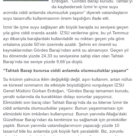
Erdoğan, “Gördes Barajı kurudu. Tahtalı’yı
da kaybedersek İzmir’in içme suyu
arzında ciddi anlamda olumsuzluk yaşanır” diyerek vatandaşların
suyu tasarruflu kullanmasının önem taşıdığını ifade etti.
İzmir’de içme suyu sağlayan altı büyük barajda su seviyesi geçen
yıla göre ciddi oranda azaldı. İZSU verilerine göre, bu yıl Temmuz
ayı itibarıyla barajlardaki kullanılabilir su miktarı geçen yıla göre
ortalama yüzde 50’nin üzerinde azaldı. Şehrin en önemli su
kaynaklarından Gördes Barajı’ndan artık su alınamıyor. Geçen yıl
bu dönemde yüzde 24,33 su seviyesine sahip olan olan Tahtalı
Barajı’nda ise seviye yüzde 9,66’ya düştü.
“Tahtalı Barajı kurursa ciddi anlamda olumsuzluklar yaşanır”
Su krizinin yalnızca iklim değişikliği değil, aşırı kullanım, artan nüfus
ve küresel ısınmanın da etkisiyle büyüdüğünü vurgulayan İZSU
Genel Müdürü Gürkan Erdoğan, “Gördes Barajı tamamen kurudu,
yeraltı sularında da kuraklıktan dolayı sorunlar yaşıyoruz.
Elimizdeki son baraj olan Tahtalı Barajı’nda da su biterse İzmir’de
ciddi anlamda olumsuzluklar yaşanır. Bunun yaşanmaması için
elimizdeki tüm imkânları kullanıyoruz. Bunun yanında Aliağa’daki
Güzelhisar Barajı’ndan da kentimize su sağlamak için protokoller
yaptık. Bunun yanında vatandaşlarımızın yapacağı yüzde 10
tasarruf bile bu anlamda çok büyük fark yaratabilir. Biz, zorunlu