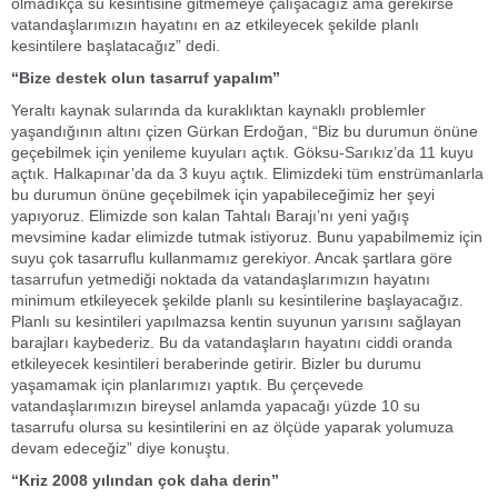
olmadıkça su kesintisine gitmemeye çalışacağız ama gerekirse
vatandaşlarımızın hayatını en az etkileyecek şekilde planlı
kesintilere başlatacağız” dedi.
“Bize destek olun tasarruf yapalım”
Yeraltı kaynak sularında da kuraklıktan kaynaklı problemler
yaşandığının altını çizen Gürkan Erdoğan, “Biz bu durumun önüne
geçebilmek için yenileme kuyuları açtık. Göksu-Sarıkız’da 11 kuyu
açtık. Halkapınar’da da 3 kuyu açtık. Elimizdeki tüm enstrümanlarla
bu durumun önüne geçebilmek için yapabileceğimiz her şeyi
yapıyoruz. Elimizde son kalan Tahtalı Barajı’nı yeni yağış
mevsimine kadar elimizde tutmak istiyoruz. Bunu yapabilmemiz için
suyu çok tasarruflu kullanmamız gerekiyor. Ancak şartlara göre
tasarrufun yetmediği noktada da vatandaşlarımızın hayatını
minimum etkileyecek şekilde planlı su kesintilerine başlayacağız.
Planlı su kesintileri yapılmazsa kentin suyunun yarısını sağlayan
barajları kaybederiz. Bu da vatandaşların hayatını ciddi oranda
etkileyecek kesintileri beraberinde getirir. Bizler bu durumu
yaşamamak için planlarımızı yaptık. Bu çerçevede
vatandaşlarımızın bireysel anlamda yapacağı yüzde 10 su
tasarrufu olursa su kesintilerini en az ölçüde yaparak yolumuza
devam edeceğiz” diye konuştu.
“Kriz 2008 yılından çok daha derin”