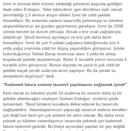
İzmir’in küresel iklim krizinin etkilediği şehirlerin başında geldiğini
ifade eden Erdoğan, “İklim bilimcilerin ‘geri dönülmez eşik’ olarak
tanımladığı 1,5 derece artışın etkileri İzmir’de ciddi şekilde
hissediliyor. Bu anlamda sadece tasarrufla yetinmeyip su tüketimi
alışkanlıklarımızı da gözden geçirmemiz gerekiyor. İzmir’de 2008
yılında benzer bir durum olmuştu. Ancak o kriz ocak yağışlarıyla
atlatılmıştı. Şimdi temmuz ayındayız ve kriz çok daha derin
hissediliyor. İzmir’de son 5 yıldaki yağışlara baktığımızda son 4
yılda yağış oranında ciddi bir düşüş yaşandığını görüyoruz. İçinde
bulunduğumuz Tahtalı Barajı rezervuar alanı 3 yılda bir dolup
boşalacak şekilde tasarlanmıştı. Bizler 3. kuraklık yılının sonunda 4.
kuraklık yılını görüyoruz. Bunun dışında ne yazık ki çok ciddi bir
şekilde kaçak yeraltı sularıyla tarım yapılıyor. Bu da yeraltı su
seviyelerini düşürüyor” dedi.
“Kademeli fatura sistemi tasarruf yapılmasını sağlamak içindi”
Kent olarak su tüketimi yüzde 10 azaltırsa bu sürecin daha iyi bir
şekilde atlatılacağını söyleyen Gürkan Erdoğan, sözlerini şöyle
tamamladı: “Basit birtakım kurallara dikkat ederek bu tasarrufu
sağlayabiliriz. Vatandaşlarımızın yapacağı tasarruf sadece kendileri
için değil tüm kent için çok anlamlı bir adım olacak. Biz daha önce
yüksek su tüketen vatandaşımızı tasarrufa çekmek için kademeli
fatura sistemini getirdik. Bu bütçe açısından yapılan bir şey değildi.