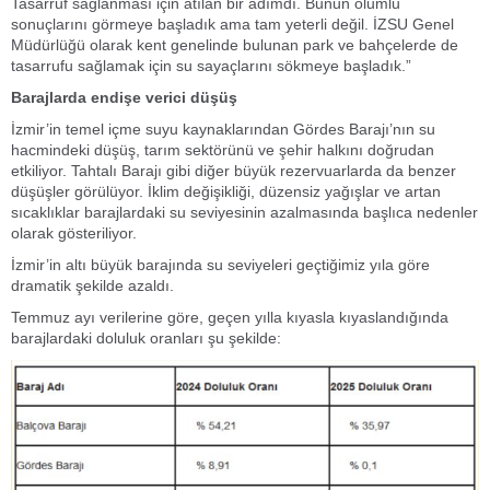
Tasarruf sağlanması için atılan bir adımdı. Bunun olumlu
sonuçlarını görmeye başladık ama tam yeterli değil. İZSU Genel
Müdürlüğü olarak kent genelinde bulunan park ve bahçelerde de
tasarrufu sağlamak için su sayaçlarını sökmeye başladık.”
Barajlarda endişe verici düşüş
İzmir’in temel içme suyu kaynaklarından Gördes Barajı’nın su
hacmindeki düşüş, tarım sektörünü ve şehir halkını doğrudan
etkiliyor. Tahtalı Barajı gibi diğer büyük rezervuarlarda da benzer
düşüşler görülüyor. İklim değişikliği, düzensiz yağışlar ve artan
sıcaklıklar barajlardaki su seviyesinin azalmasında başlıca nedenler
olarak gösteriliyor.
İzmir’in altı büyük barajında su seviyeleri geçtiğimiz yıla göre
dramatik şekilde azaldı.
Temmuz ayı verilerine göre, geçen yılla kıyasla kıyaslandığında
barajlardaki doluluk oranları şu şekilde: