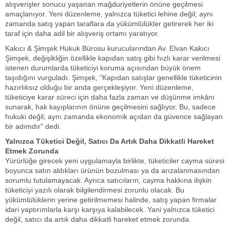
alışverişler sonucu yaşanan mağduriyetlerin önüne geçilmesi
amaçlanıyor. Yeni düzenleme, yalnızca tüketici lehine değil; aynı
zamanda satış yapan taraflara da yükümlülükler getirerek her iki
taraf için daha adil bir alışveriş ortamı yaratıyor.
Kakıcı & Şimşek Hukuk Bürosu kurucularından Av. Elvan Kakıcı
Şimşek, değişikliğin özellikle kapıdan satış gibi hızlı karar verilmesi
istenen durumlarda tüketiciyi koruma açısından büyük önem
taşıdığını vurguladı. Şimşek, “Kapıdan satışlar genellikle tüketicinin
hazırlıksız olduğu bir anda gerçekleşiyor. Yeni düzenleme,
tüketiciye karar süreci için daha fazla zaman ve düşünme imkânı
sunarak, hak kayıplarının önüne geçilmesini sağlıyor. Bu, sadece
hukuki değil; aynı zamanda ekonomik açıdan da güvence sağlayan
bir adımdır” dedi.
Yalnızca Tüketici Değil, Satıcı Da Artık Daha Dikkatli Hareket
Etmek Zorunda
Yürürlüğe girecek yeni uygulamayla birlikte, tüketiciler cayma süresi
boyunca satın aldıkları ürünün bozulması ya da arızalanmasından
sorumlu tutulamayacak. Ayrıca satıcıların, cayma hakkına ilişkin
tüketiciyi yazılı olarak bilgilendirmesi zorunlu olacak. Bu
yükümlülüklerin yerine getirilmemesi halinde, satış yapan firmalar
idari yaptırımlarla karşı karşıya kalabilecek. Yani yalnızca tüketici
değil, satıcı da artık daha dikkatli hareket etmek zorunda.