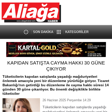
SON DAKİKA
KATEGORİLER
KAPIDAN SATIŞTA CAYMA HAKKI 30 GÜNE
ÇIKIYOR
Tüketicilerin kapıdan satışlarda yaşadığı mağduriyetleri
önlemek amacıyla yeni bir düzenleme yürürlüğe giriyor. Ticaret
Bakanlığı'nın getirdiği bu düzenleme ile cayma hakkı süresi 14
günden 30 güne çıkarılıyor. Bu önemli değişiklikle birlikte
tüketiciler
26 Haziran 2025 Perşembe 14:29
Tüketicilerin kapıdan satışlarda yaşadığı
mağduriyetleri önlemek amacıyla yeni bir