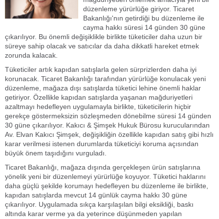
düzenleme yürürlüğe giriyor. Ticaret
Bakanlığı'nın getirdiği bu düzenleme ile
cayma hakkı süresi 14 günden 30 güne
çıkarılıyor. Bu önemli değişiklikle birlikte tüketiciler daha uzun bir
süreye sahip olacak ve satıcılar da daha dikkatli hareket etmek
zorunda kalacak.
Tüketiciler artık kapıdan satışlarla gelen sürprizlerden daha iyi
korunacak. Ticaret Bakanlığı tarafından yürürlüğe konulacak yeni
düzenleme, mağaza dışı satışlarda tüketici lehine önemli haklar
getiriyor. Özellikle kapıdan satışlarda yaşanan mağduriyetleri
azaltmayı hedefleyen uygulamayla birlikte, tüketicilerin hiçbir
gerekçe göstermeksizin sözleşmeden dönebilme süresi 14 günden
30 güne çıkarılıyor. Kakıcı & Şimşek Hukuk Bürosu kurucularından
Av. Elvan Kakıcı Şimşek, değişikliğin özellikle kapıdan satış gibi hızlı
karar verilmesi istenen durumlarda tüketiciyi koruma açısından
büyük önem taşıdığını vurguladı.
Ticaret Bakanlığı, mağaza dışında gerçekleşen ürün satışlarına
yönelik yeni bir düzenlemeyi yürürlüğe koyuyor. Tüketici haklarını
daha güçlü şekilde korumayı hedefleyen bu düzenleme ile birlikte,
kapıdan satışlarda mevcut 14 günlük cayma hakkı 30 güne
çıkarılıyor. Uygulamada sıkça karşılaşılan bilgi eksikliği, baskı
altında karar verme ya da yeterince düşünmeden yapılan