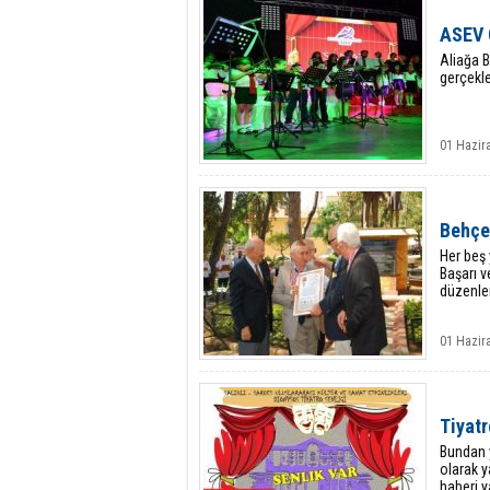
ASEV 
Aliağa B
gerçekle
01 Hazir
Behçet
Her beş 
Başarı v
düzenlen
01 Hazir
Tiyat
Bundan y
olarak y
haberi y