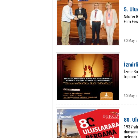
5. Ulu
Nilüfer 
Film Fes
30 Mayıs
İzmirl
İzmir Bü
toplam 1
30 Mayıs
80. U
1937 yıl
dünyanın
geleneks