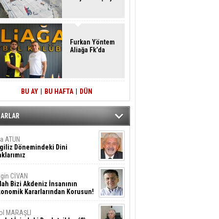
Furkan Yöntem
Aliağa Fk’da
BU AY
|
BU HAFTA
|
DÜN
ZARLAR
ta ATUN
giliz Dönemindeki Dini
klarımız
gin CİVAN
lah Bizi Akdeniz İnsanının
konomik Kararlarından Korusun!
ol MARAŞLI