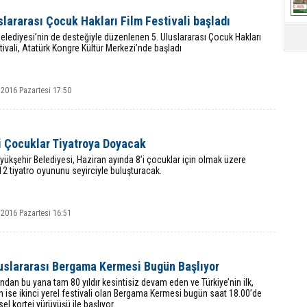
slararası Çocuk Hakları Film Festivali başladı
Belediyesi’nin de desteğiyle düzenlenen 5. Uluslararası Çocuk Hakları
tivali, Atatürk Kongre Kültür Merkezi’nde başladı
 2016 Pazartesi 17:50
i Çocuklar Tiyatroya Doyacak
yükşehir Belediyesi, Haziran ayında 8’i çocuklar için olmak üzere
2 tiyatro oyununu seyirciyle buluşturacak.
 2016 Pazartesi 16:51
luslararası Bergama Kermesi Bugün Başlıyor
ından bu yana tam 80 yıldır kesintisiz devam eden ve Türkiye’nin ilk,
 ise ikinci yerel festivali olan Bergama Kermesi bugün saat 18.00’de
el kortej yürüyüşü ile başlıyor