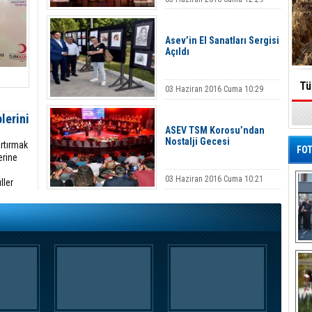
Asev’in El Sanatları Sergisi
Açıldı
Tü
03 Haziran 2016 Cuma 10:29
lerini
ASEV TSM Korosu’ndan
Nostalji Gecesi
artırmak
FOT
erine
03 Haziran 2016 Cuma 10:21
ller
De
Al