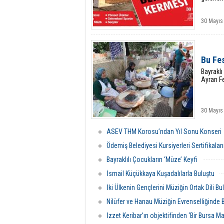
30 Mayıs
Bu Fe
Bayraklı
Ayran Fe
30 Mayıs
ASEV THM Korosu’ndan Yıl Sonu Konseri
Ödemiş Belediyesi Kursiyerleri Sertifikaları
Bayraklılı Çocukların ‘Müze’ Keyfi
İsmail Küçükkaya Kuşadalılarla Buluştu
İki Ülkenin Gençlerini Müziğin Ortak Dili Bu
Nilüfer ve Hanau Müziğin Evrenselliğinde 
İzzet Keribar’ın objektifinden ‘Bir Bursa Ma