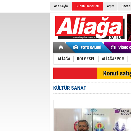
Ana Sayfa
Günün Haberleri
Arşiv
Sitene
ALİAĞA
BÖLGESEL
ALİAĞASPOR
SON DAKİKA
Konut satış
KÜLTÜR SANAT