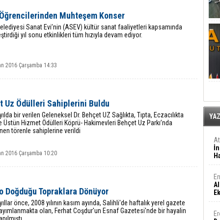
Öğrencilerinden Muhteşem Konser
elediyesi Sanat Evi’nin (ASEV) kültür sanat faaliyetleri kapsamında
ştirdiği yıl sonu etkinlikleri tüm hızıyla devam ediyor.
an 2016 Çarşamba 14:33
 Uz Ödülleri Sahiplerini Buldu
yılda bir verilen Geleneksel Dr. Behçet UZ Sağlıkta, Tıpta, Eczacılıkta
YA
e Üstün Hizmet Ödülleri Köprü- Hakimevleri Behçet Uz Parkı’nda
en törenle sahiplerine verildi
A
İn
an 2016 Çarşamba 10:20
Ha
En
Al
ro Doğduğu Topraklara Dönüyor
E
ıllar önce, 2008 yılının kasım ayında, Salihli'de haftalık yerel gazete
ayımlanmakta olan, Ferhat Coşdur'un Esnaf Gazetesi'nde bir hayalin
Er
apılmıştı