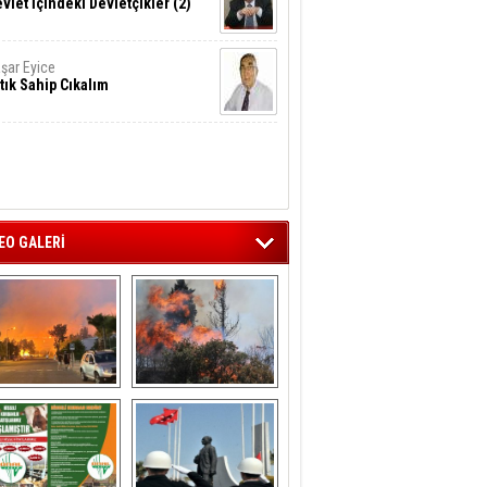
vlet İçindeki Devletçikler (2)
şar Eyice
tık Sahip Cıkalım
EO GALERİ
liağa ‘da  otluk 
Aliağa'nın Ciğerleri 
alanda çıkan 
Yandı
yangın evlere 
sıçramadan 
söndürüldü