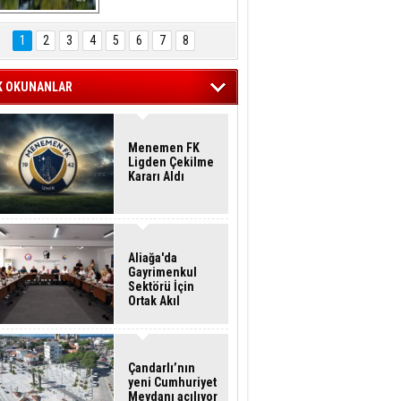
Hasan Eser'in 
Objektifinden
1
2
3
4
5
6
7
8
K OKUNANLAR
Menemen FK
Ligden Çekilme
Kararı Aldı
Aliağa'da
Gayrimenkul
Sektörü İçin
Ortak Akıl
Buluşması
Çandarlı’nın
yeni Cumhuriyet
Meydanı açılıyor