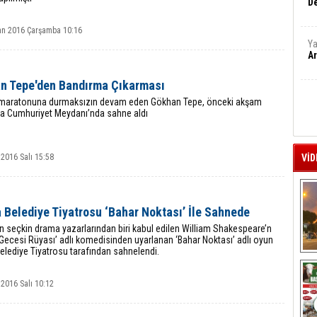
De
an 2016 Çarşamba 10:16
Ya
Ar
n Tepe'den Bandırma Çıkarması
maratonuna durmaksızın devam eden Gökhan Tepe, önceki akşam
a Cumhuriyet Meydanı’nda sahne aldı
2016 Salı 15:58
VİD
 Belediye Tiyatrosu ‘Bahar Noktası’ İle Sahnede
 seçkin drama yazarlarından biri kabul edilen William Shakespeare’n
 Gecesi Rüyası’ adlı komedisinden uyarlanan ‘Bahar Noktası’ adlı oyun
elediye Tiyatrosu tarafından sahnelendi.
A
2016 Salı 10:12