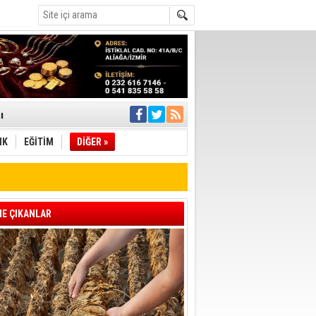
ı
IK
EĞİTİM
DİĞER »
pıldı
 Toplandı
A.Ş.’Ye İletti
Çağrısı
E ÇIKANLAR
 hızlı müdahale
'ye Geçti