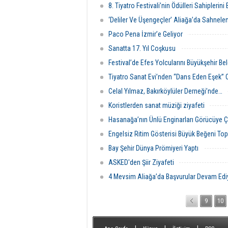
8. Tiyatro Festivali’nin Ödülleri Sahiplerini
‘Deliler Ve Üşengeçler’ Aliağa’da Sahnele
Paco Pena İzmir’e Geliyor
Sanatta 17. Yıl Coşkusu
Festival’de Efes Yolcularını Büyükşehir Be
Tiyatro Sanat Evi’nden “Dans Eden Eşek”
Celal Yılmaz, Bakırköylüler Derneği’nde…
Koristlerden sanat müziği ziyafeti
Hasanağa’nın Ünlü Enginarları Görücüye Çı
Engelsiz Ritim Gösterisi Büyük Beğeni Top
Bay Şehir Dünya Prömiyeri Yaptı
ASKED'den Şiir Ziyafeti
4 Mevsim Aliağa’da Başvurular Devam Edi
9
10